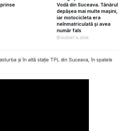
uprinse
Vodă din Suceava. Tânărul
depășea mai multe mașini,
iar motocicleta era
neînmatriculată și avea
număr fals
AUGUST 6, 2026
asturba și în altă stație TPL din Suceava, în spatele