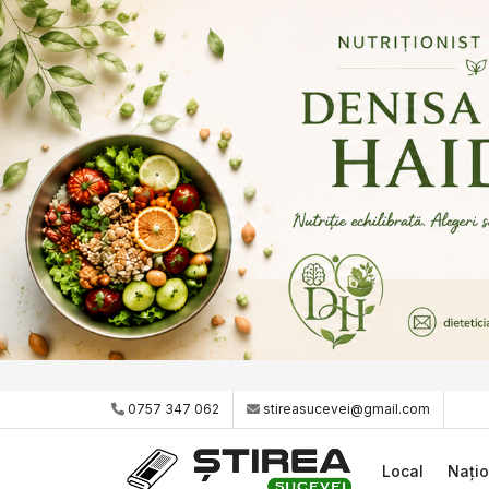
0757 347 062
stireasucevei@gmail.com
Local
Națio