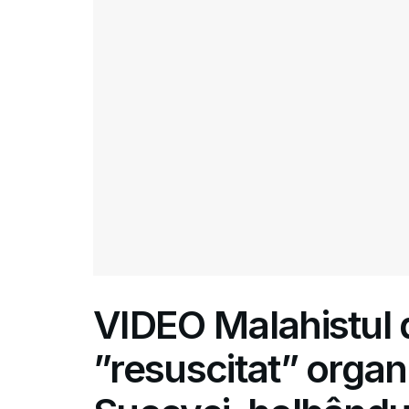
VIDEO Malahistul di
”resuscitat” organu