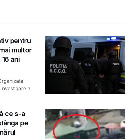
ntiv pentru
 mai multor
 16 ani
 Organizate
Investigare a
ă ce s-a
 stânga pe
nărul