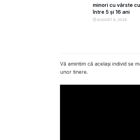
minori cu vârste c
între 5 și 16 ani
AUGUST 6, 2026
Vă amintim că același individ se m
unor tinere.