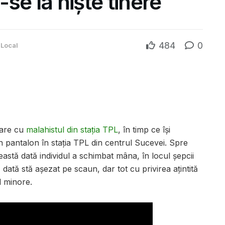
se la niște tinere
484
0
Local
mare cu
malahistul din stația TPL
, în timp ce își
n pantalon în stația TPL din centrul Sucevei. Spre
astă dată individul a schimbat mâna, în locul șepcii
dată stă așezat pe scaun, dar tot cu privirea ațintită
l minore.