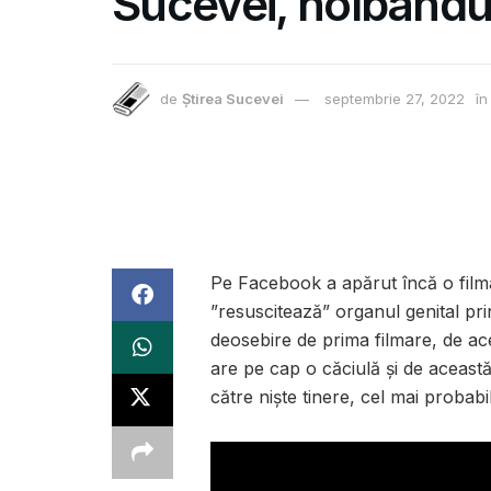
Sucevei, holbându-
de
Știrea Sucevei
septembrie 27, 2022
în
Pe Facebook a apărut încă o fil
”resuscitează” organul genital pri
deosebire de prima filmare, de ace
are pe cap o căciulă și de această 
către niște tinere, cel mai probabi