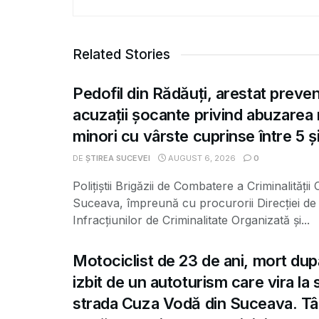
Related Stories
Pedofil din Rădăuți, arestat preve
acuzații șocante privind abuzarea
minori cu vârste cuprinse între 5 și
DE
ȘTIREA SUCEVEI
AUGUST 6, 2026
0
Polițiștii Brigăzii de Combatere a Criminalității
Suceava, împreună cu procurorii Direcției de 
Infracțiunilor de Criminalitate Organizată și...
Motociclist de 23 de ani, mort dup
izbit de un autoturism care vira la
strada Cuza Vodă din Suceava. Tâ