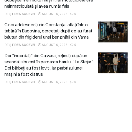
neînmatriculată și avea număr fals
DE
ȘTIREA SUCEVEI
AUGUST 6, 2026
0
Cinci adolescenți din Constanța, aflați într-o
tabără în Bucovina, cercetați după ce au furat
băuturi din frigiderul unei benzinării din Vama
DE
ȘTIREA SUCEVEI
AUGUST 6, 2026
0
Doi ”încordați” din Cajvana, reținuți după un
scandal izbucnit în parcarea barului ”La Stejar”.
Doi bărbați au fost loviți, iar parbrizul unei
mașini a fost distrus
DE
ȘTIREA SUCEVEI
AUGUST 6, 2026
0