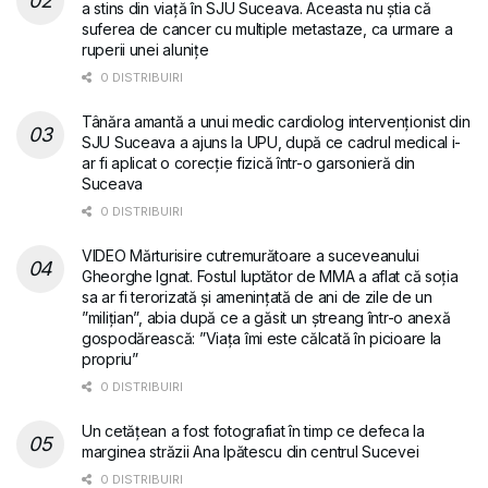
a stins din viață în SJU Suceava. Aceasta nu știa că
suferea de cancer cu multiple metastaze, ca urmare a
ruperii unei alunițe
0 DISTRIBUIRI
Tânăra amantă a unui medic cardiolog intervenționist din
SJU Suceava a ajuns la UPU, după ce cadrul medical i-
ar fi aplicat o corecție fizică într-o garsonieră din
Suceava
0 DISTRIBUIRI
VIDEO Mărturisire cutremurătoare a suceveanului
Gheorghe Ignat. Fostul luptător de MMA a aflat că soția
sa ar fi terorizată și amenințată de ani de zile de un
”milițian”, abia după ce a găsit un ștreang într-o anexă
gospodărească: ”Viața îmi este călcată în picioare la
propriu”
0 DISTRIBUIRI
Un cetățean a fost fotografiat în timp ce defeca la
marginea străzii Ana Ipătescu din centrul Sucevei
0 DISTRIBUIRI