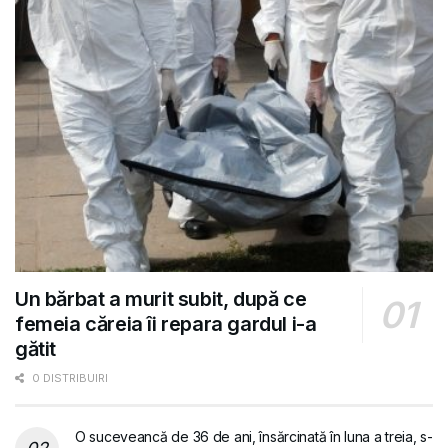
Un bărbat a murit subit, după ce
femeia căreia îi repara gardul i-a
gătit
0 DISTRIBUIRI
O suceveancă de 36 de ani, însărcinată în luna a treia, s-