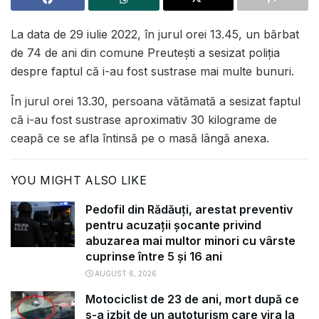
La data de 29 iulie 2022, în jurul orei 13.45, un bărbat
de 74 de ani din comune Preutești a sesizat poliția
despre faptul că i-au fost sustrase mai multe bunuri.
În jurul orei 13.30, persoana vătămată a sesizat faptul
că i-au fost sustrase aproximativ 30 kilograme de
ceapă ce se afla întinsă pe o masă lângă anexa.
YOU MIGHT ALSO LIKE
Pedofil din Rădăuți, arestat preventiv
pentru acuzații șocante privind
abuzarea mai multor minori cu vârste
cuprinse între 5 și 16 ani
AUGUST 6, 2026
Motociclist de 23 de ani, mort după ce
s-a izbit de un autoturism care vira la