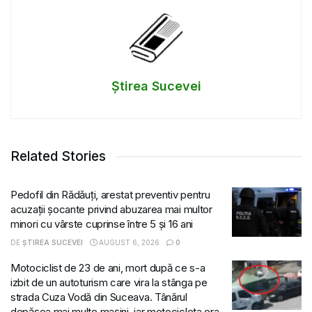
Știrea Sucevei
Related Stories
Pedofil din Rădăuți, arestat preventiv pentru
acuzații șocante privind abuzarea mai multor
minori cu vârste cuprinse între 5 și 16 ani
DE
ȘTIREA SUCEVEI
AUGUST 6, 2026
0
Motociclist de 23 de ani, mort după ce s-a
izbit de un autoturism care vira la stânga pe
strada Cuza Vodă din Suceava. Tânărul
depășea mai multe mașini, iar motocicleta era