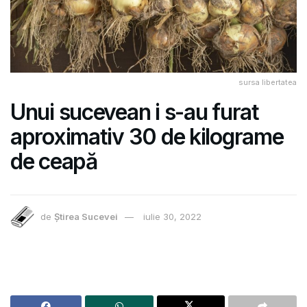
sursa libertatea
Unui sucevean i s-au furat
aproximativ 30 de kilograme
de ceapă
de
Știrea Sucevei
iulie 30, 2022