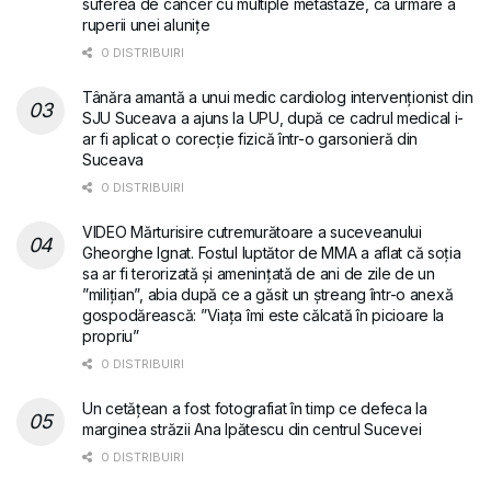
suferea de cancer cu multiple metastaze, ca urmare a
ruperii unei alunițe
0 DISTRIBUIRI
Tânăra amantă a unui medic cardiolog intervenționist din
SJU Suceava a ajuns la UPU, după ce cadrul medical i-
ar fi aplicat o corecție fizică într-o garsonieră din
Suceava
0 DISTRIBUIRI
VIDEO Mărturisire cutremurătoare a suceveanului
Gheorghe Ignat. Fostul luptător de MMA a aflat că soția
sa ar fi terorizată și amenințată de ani de zile de un
”milițian”, abia după ce a găsit un ștreang într-o anexă
gospodărească: ”Viața îmi este călcată în picioare la
propriu”
0 DISTRIBUIRI
Un cetățean a fost fotografiat în timp ce defeca la
marginea străzii Ana Ipătescu din centrul Sucevei
0 DISTRIBUIRI