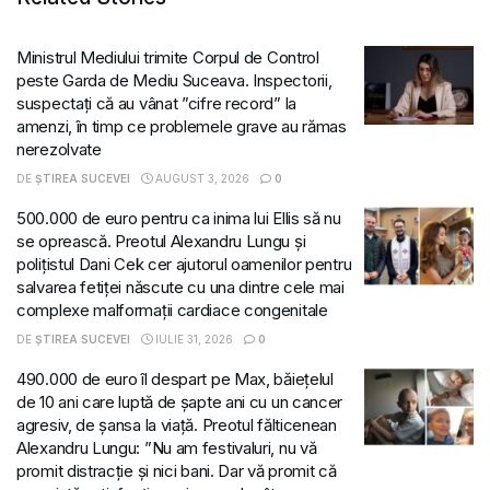
Ministrul Mediului trimite Corpul de Control
peste Garda de Mediu Suceava. Inspectorii,
suspectați că au vânat ”cifre record” la
amenzi, în timp ce problemele grave au rămas
nerezolvate
DE
ȘTIREA SUCEVEI
AUGUST 3, 2026
0
500.000 de euro pentru ca inima lui Ellis să nu
se oprească. Preotul Alexandru Lungu și
polițistul Dani Cek cer ajutorul oamenilor pentru
salvarea fetiței născute cu una dintre cele mai
complexe malformații cardiace congenitale
DE
ȘTIREA SUCEVEI
IULIE 31, 2026
0
490.000 de euro îl despart pe Max, băiețelul
de 10 ani care luptă de șapte ani cu un cancer
agresiv, de șansa la viață. Preotul fălticenean
Alexandru Lungu: ”Nu am festivaluri, nu vă
promit distracție și nici bani. Dar vă promit că