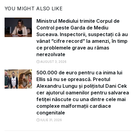
YOU MIGHT ALSO LIKE
Ministrul Mediului trimite Corpul de
Control peste Garda de Mediu
Suceava. Inspectorii, suspectați că au
vânat ”cifre record” la amenzi, în timp
ce problemele grave au rămas
nerezolvate
AUGUST 3, 2026
500.000 de euro pentru ca inima lui
Ellis să nu se oprească. Preotul
Alexandru Lungu și polițistul Dani Cek
cer ajutorul oamenilor pentru salvarea
fetiței născute cu una dintre cele mai
complexe malformații cardiace
congenitale
IULIE 31, 2026