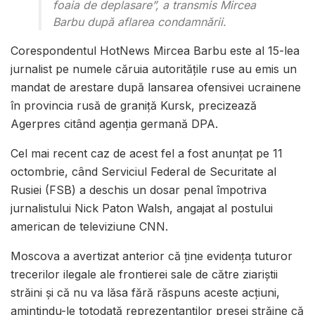
foaia de deplasare”, a transmis Mircea
Barbu după aflarea condamnării.
Corespondentul HotNews Mircea Barbu este al 15-lea
jurnalist pe numele căruia autorităţile ruse au emis un
mandat de arestare după lansarea ofensivei ucrainene
în provincia rusă de graniţă Kursk, precizează
Agerpres citând agenția germană DPA.
Cel mai recent caz de acest fel a fost anunţat pe 11
octombrie, când Serviciul Federal de Securitate al
Rusiei (FSB) a deschis un dosar penal împotriva
jurnalistului Nick Paton Walsh, angajat al postului
american de televiziune CNN.
Moscova a avertizat anterior că ţine evidenţa tuturor
trecerilor ilegale ale frontierei sale de către ziariştii
străini şi că nu va lăsa fără răspuns aceste acţiuni,
amintindu-le totodată reprezentanţilor presei străine că