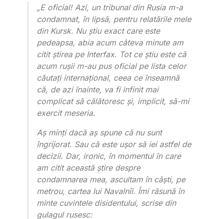
„E oficial! Azi, un tribunal din Rusia m-a
condamnat, în lipsă, pentru relatările mele
din Kursk. Nu știu exact care este
pedeapsa, abia acum câteva minute am
citit știrea pe Interfax. Tot ce știu este că
acum rușii m-au pus oficial pe lista celor
căutați internațional, ceea ce înseamnă
că, de azi înainte, va fi infinit mai
complicat să călătoresc și, implicit, să-mi
exercit meseria.
Aș minți dacă aș spune că nu sunt
îngrijorat. Sau că este ușor să iei astfel de
decizii. Dar, ironic, în momentul în care
am citit această știre despre
condamnarea mea, ascultam în căști, pe
metrou, cartea lui Navalnîi. Îmi răsună în
minte cuvintele disidentului, scrise din
gulagul rusesc: