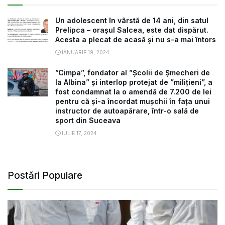
Un adolescent în vârstă de 14 ani, din satul
Prelipca – orașul Salcea, este dat dispărut.
Acesta a plecat de acasă și nu s-a mai întors
IANUARIE 19, 2024
”Cimpa”, fondator al ”Școlii de Șmecheri de
la Albina” și interlop protejat de ”milițieni”, a
fost condamnat la o amendă de 7.200 de lei
pentru că și-a încordat mușchii în fața unui
instructor de autoapărare, într-o sală de
sport din Suceava
IULIE 17, 2024
Postări Populare