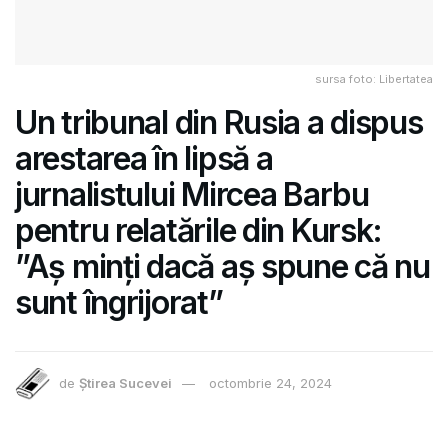
sursa foto: Libertatea
Un tribunal din Rusia a dispus
arestarea în lipsă a
jurnalistului Mircea Barbu
pentru relatările din Kursk:
”Aș minți dacă aș spune că nu
sunt îngrijorat”
de
Știrea Sucevei
octombrie 24, 2024