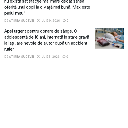
nu există satisfacție mai mare decât șansa
oferită unui copil la o viață mai bună. Max este
pariul meu”
DE
ȘTIREA SUCEVEI
IULIE 9, 2026
0
Apel urgent pentru donare de sânge. O
adolescentă de 16 ani, internată în stare gravă
la Iași, are nevoie de ajutor după un accident
rutier
DE
ȘTIREA SUCEVEI
IULIE 5, 2026
0