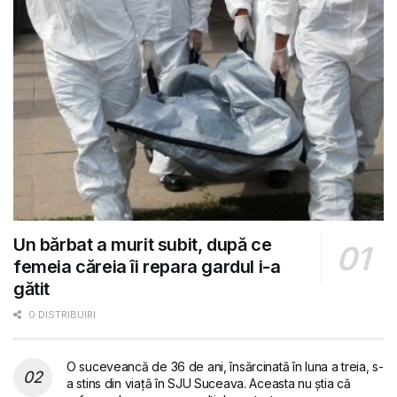
Un bărbat a murit subit, după ce
femeia căreia îi repara gardul i-a
gătit
0 DISTRIBUIRI
O suceveancă de 36 de ani, însărcinată în luna a treia, s-
a stins din viață în SJU Suceava. Aceasta nu știa că