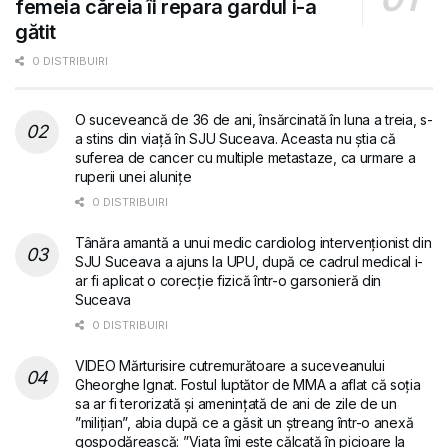
femeia căreia îi repara gardul i-a
gătit
0 DISTRIBUIRI
O suceveancă de 36 de ani, însărcinată în luna a treia, s-
a stins din viață în SJU Suceava. Aceasta nu știa că
suferea de cancer cu multiple metastaze, ca urmare a
ruperii unei alunițe
0 DISTRIBUIRI
Tânăra amantă a unui medic cardiolog intervenționist din
SJU Suceava a ajuns la UPU, după ce cadrul medical i-
ar fi aplicat o corecție fizică într-o garsonieră din
Suceava
0 DISTRIBUIRI
VIDEO Mărturisire cutremurătoare a suceveanului
Gheorghe Ignat. Fostul luptător de MMA a aflat că soția
sa ar fi terorizată și amenințată de ani de zile de un
”milițian”, abia după ce a găsit un ștreang într-o anexă
gospodărească: ”Viața îmi este călcată în picioare la