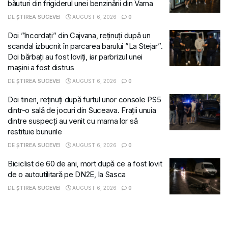
băuturi din frigiderul unei benzinării din Vama
DE
ȘTIREA SUCEVEI
AUGUST 6, 2026
0
Doi ”încordați” din Cajvana, reținuți după un
scandal izbucnit în parcarea barului ”La Stejar”.
Doi bărbați au fost loviți, iar parbrizul unei
mașini a fost distrus
DE
ȘTIREA SUCEVEI
AUGUST 6, 2026
0
Doi tineri, reținuți după furtul unor console PS5
dintr-o sală de jocuri din Suceava. Frații unuia
dintre suspecți au venit cu mama lor să
restituie bunurile
DE
ȘTIREA SUCEVEI
AUGUST 6, 2026
0
Biciclist de 60 de ani, mort după ce a fost lovit
de o autoutilitară pe DN2E, la Sasca
DE
ȘTIREA SUCEVEI
AUGUST 6, 2026
0