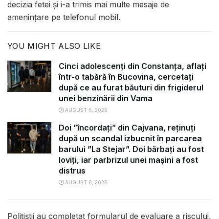
decizia fetei şi i-a trimis mai multe mesaje de
ameninţare pe telefonul mobil.
YOU MIGHT ALSO LIKE
Cinci adolescenți din Constanța, aflați
într-o tabără în Bucovina, cercetați
după ce au furat băuturi din frigiderul
unei benzinării din Vama
AUGUST 6, 2026
Doi ”încordați” din Cajvana, reținuți
după un scandal izbucnit în parcarea
barului ”La Stejar”. Doi bărbați au fost
loviți, iar parbrizul unei mașini a fost
distrus
AUGUST 6, 2026
Polițiștii au completat formularul de evaluare a riscului,