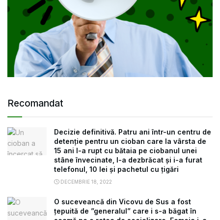
Recomandat
Decizie definitivă. Patru ani într-un centru de
detenție pentru un cioban care la vârsta de
15 ani l-a rupt cu bătaia pe ciobanul unei
stâne învecinate, l-a dezbrăcat și i-a furat
telefonul, 10 lei și pachetul cu țigări
DECEMBRIE 18, 2022
O suceveancă din Vicovu de Sus a fost
țepuită de ”generalul” care i s-a băgat în