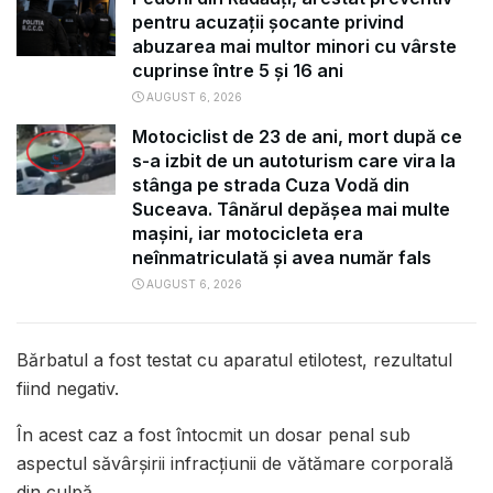
pentru acuzații șocante privind
abuzarea mai multor minori cu vârste
cuprinse între 5 și 16 ani
AUGUST 6, 2026
Motociclist de 23 de ani, mort după ce
s-a izbit de un autoturism care vira la
stânga pe strada Cuza Vodă din
Suceava. Tânărul depășea mai multe
mașini, iar motocicleta era
neînmatriculată și avea număr fals
AUGUST 6, 2026
Bărbatul a fost testat cu aparatul etilotest, rezultatul
fiind negativ.
În acest caz a fost întocmit un dosar penal sub
aspectul săvârșirii infracțiunii de vătămare corporală
din culpă.