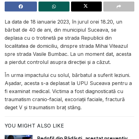
La data de 18 ianuarie 2023, în jurul orei 18.20, un
bărbat de 40 de ani, din municipiul Suceava, se
deplasa cu o trotinetă pe strada Republicii din
localitatea de domiciliu, dinspre strada Mihai Viteazul
spre strada Vasile Bumbac. La un moment dat, acesta
a pierdut controlul asupra direcției și a căzut.
În urma impactului cu solul, bărbatul a suferit leziuni.
Așadar, acesta s-a deplasat la UPU Suceava pentru a
fi examinat medical. Victima a fost diagnosticată cu
traumatism cranio-facial, excoriații faciale, fractură
deget V și traumatism braț stâng.
YOU MIGHT ALSO LIKE
Pedofil din Rădăuți, arestat preventiv