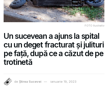
FOTO Ilustrativ
Un sucevean a ajuns la spital
cu un deget fracturat și julituri
pe față, după ce a căzut de pe
trotinetă
de
Știrea Sucevei
ianuarie 19, 2023