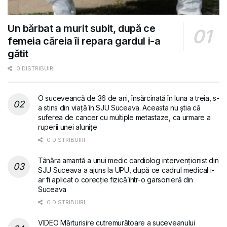
Un bărbat a murit subit, după ce
femeia căreia îi repara gardul i-a
gătit
0 DISTRIBUIRI
O suceveancă de 36 de ani, însărcinată în luna a treia, s-
a stins din viață în SJU Suceava. Aceasta nu știa că
suferea de cancer cu multiple metastaze, ca urmare a
ruperii unei alunițe
0 DISTRIBUIRI
Tânăra amantă a unui medic cardiolog intervenționist din
SJU Suceava a ajuns la UPU, după ce cadrul medical i-
ar fi aplicat o corecție fizică într-o garsonieră din
Suceava
0 DISTRIBUIRI
VIDEO Mărturisire cutremurătoare a suceveanului