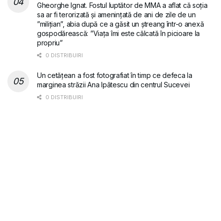
Gheorghe Ignat. Fostul luptător de MMA a aflat că soția
sa ar fi terorizată și amenințată de ani de zile de un
”milițian”, abia după ce a găsit un ștreang într-o anexă
gospodărească: ”Viața îmi este călcată în picioare la
propriu”
0 DISTRIBUIRI
Un cetățean a fost fotografiat în timp ce defeca la
marginea străzii Ana Ipătescu din centrul Sucevei
0 DISTRIBUIRI