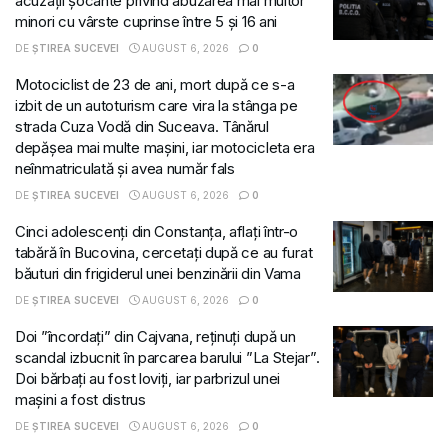
acuzații șocante privind abuzarea mai multor
minori cu vârste cuprinse între 5 și 16 ani
DE
ȘTIREA SUCEVEI
AUGUST 6, 2026
0
Motociclist de 23 de ani, mort după ce s-a
izbit de un autoturism care vira la stânga pe
strada Cuza Vodă din Suceava. Tânărul
depășea mai multe mașini, iar motocicleta era
neînmatriculată și avea număr fals
DE
ȘTIREA SUCEVEI
AUGUST 6, 2026
0
Cinci adolescenți din Constanța, aflați într-o
tabără în Bucovina, cercetați după ce au furat
băuturi din frigiderul unei benzinării din Vama
DE
ȘTIREA SUCEVEI
AUGUST 6, 2026
0
Doi ”încordați” din Cajvana, reținuți după un
scandal izbucnit în parcarea barului ”La Stejar”.
Doi bărbați au fost loviți, iar parbrizul unei
mașini a fost distrus
DE
ȘTIREA SUCEVEI
AUGUST 6, 2026
0