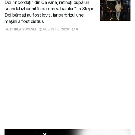
Doi ”încordați” din Cajvana, reținuți după un
scandal izbucnit în parcarea barului ”La Stejar”.
Doi bărbați au fost loviți, iar parbrizul unei
mașini a fost distrus
DE
ȘTIREA SUCEVEI
AUGUST 6, 2026
0