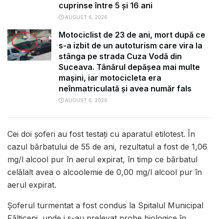
cuprinse între 5 și 16 ani
AUGUST 6, 2026
Motociclist de 23 de ani, mort după ce
s-a izbit de un autoturism care vira la
stânga pe strada Cuza Vodă din
Suceava. Tânărul depășea mai multe
mașini, iar motocicleta era
neînmatriculată și avea număr fals
AUGUST 6, 2026
Cei doi șoferi au fost testați cu aparatul etilotest. În
cazul bărbatului de 55 de ani, rezultatul a fost de 1,06
mg/l alcool pur în aerul expirat, în timp ce bărbatul
celălalt avea o alcoolemie de 0,00 mg/l alcool pur în
aerul expirat.
Șoferul turmentat a fost condus la Spitalul Municipal
Fălticeni, unde i s-au prelevat probe biologice în