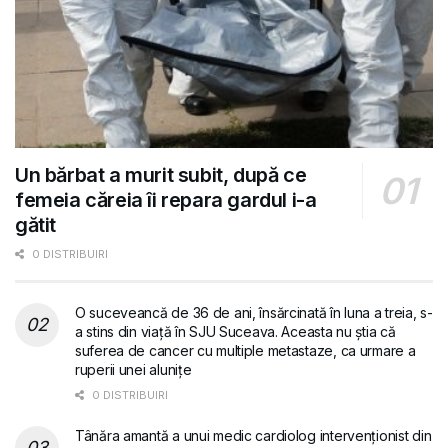
Un bărbat a murit subit, după ce
femeia căreia îi repara gardul i-a
gătit
0 DISTRIBUIRI
O suceveancă de 36 de ani, însărcinată în luna a treia, s-
a stins din viață în SJU Suceava. Aceasta nu știa că
suferea de cancer cu multiple metastaze, ca urmare a
ruperii unei alunițe
0 DISTRIBUIRI
Tânăra amantă a unui medic cardiolog intervenționist din