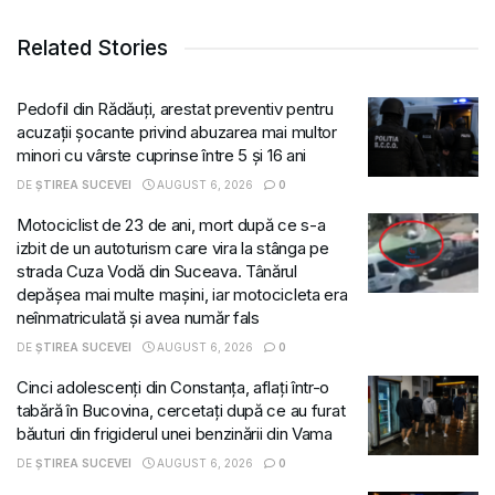
Related Stories
Pedofil din Rădăuți, arestat preventiv pentru
acuzații șocante privind abuzarea mai multor
minori cu vârste cuprinse între 5 și 16 ani
DE
ȘTIREA SUCEVEI
AUGUST 6, 2026
0
Motociclist de 23 de ani, mort după ce s-a
izbit de un autoturism care vira la stânga pe
strada Cuza Vodă din Suceava. Tânărul
depășea mai multe mașini, iar motocicleta era
neînmatriculată și avea număr fals
DE
ȘTIREA SUCEVEI
AUGUST 6, 2026
0
Cinci adolescenți din Constanța, aflați într-o
tabără în Bucovina, cercetați după ce au furat
băuturi din frigiderul unei benzinării din Vama
DE
ȘTIREA SUCEVEI
AUGUST 6, 2026
0