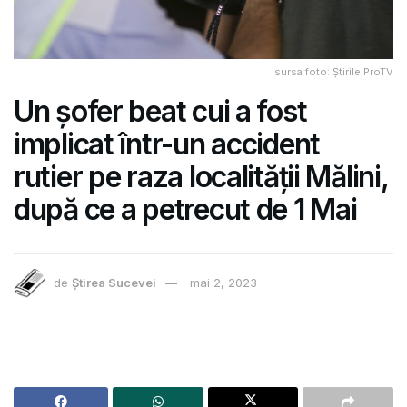
sursa foto: Știrile ProTV
Un șofer beat cui a fost
implicat într-un accident
rutier pe raza localității Mălini,
după ce a petrecut de 1 Mai
de
Știrea Sucevei
mai 2, 2023