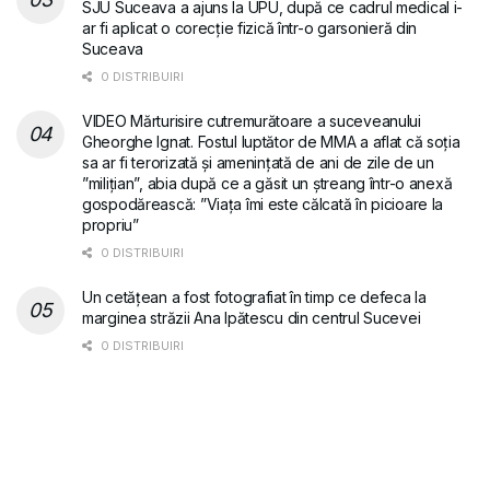
SJU Suceava a ajuns la UPU, după ce cadrul medical i-
ar fi aplicat o corecție fizică într-o garsonieră din
Suceava
0 DISTRIBUIRI
VIDEO Mărturisire cutremurătoare a suceveanului
Gheorghe Ignat. Fostul luptător de MMA a aflat că soția
sa ar fi terorizată și amenințată de ani de zile de un
”milițian”, abia după ce a găsit un ștreang într-o anexă
gospodărească: ”Viața îmi este călcată în picioare la
propriu”
0 DISTRIBUIRI
Un cetățean a fost fotografiat în timp ce defeca la
marginea străzii Ana Ipătescu din centrul Sucevei
0 DISTRIBUIRI