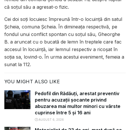
că soțul său a agresat-o fizic.
Cei doi soți locuiesc împreună într-o locuință din satul
Șcheia, comuna Șcheia. În dimineața respectivă, pe
fondul unui conflict spontan cu soțul său, Gheorghe
B. a aruncat cu o bucată de lemn în treptele care fac
accesul în locuință, iar lemnul respectiv a ricoșat în
soția sa, lovind-o. În urma acestui eveniment, femeia a
sunat la 112.
YOU MIGHT ALSO LIKE
Pedofil din Rădăuți, arestat preventiv
pentru acuzații șocante privind
abuzarea mai multor minori cu vârste
cuprinse între 5 și 16 ani
AUGUST 6, 2026