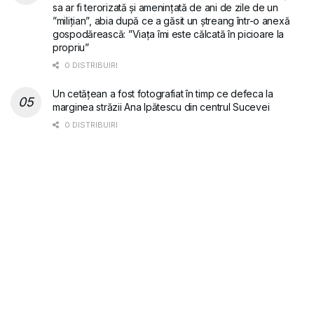
sa ar fi terorizată și amenințată de ani de zile de un
”milițian”, abia după ce a găsit un ștreang într-o anexă
gospodărească: ”Viața îmi este călcată în picioare la
propriu”
0 DISTRIBUIRI
Un cetățean a fost fotografiat în timp ce defeca la
marginea străzii Ana Ipătescu din centrul Sucevei
0 DISTRIBUIRI