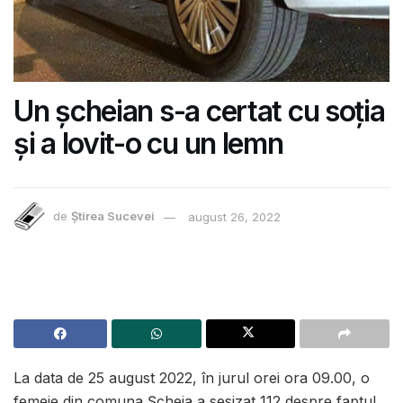
Un șcheian s-a certat cu soția
și a lovit-o cu un lemn
de
Știrea Sucevei
august 26, 2022
La data de 25 august 2022, în jurul orei ora 09.00, o
femeie din comuna Șcheia a sesizat 112 despre faptul