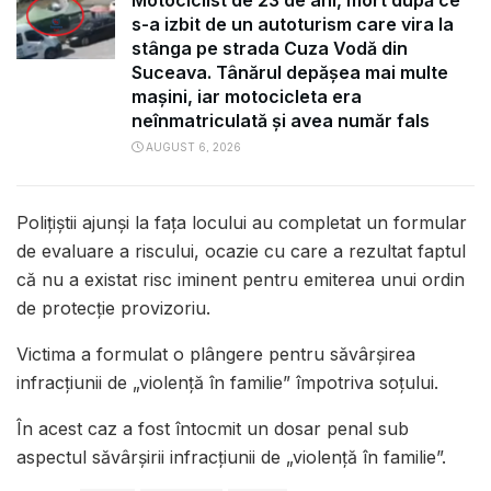
Motociclist de 23 de ani, mort după ce
s-a izbit de un autoturism care vira la
stânga pe strada Cuza Vodă din
Suceava. Tânărul depășea mai multe
mașini, iar motocicleta era
neînmatriculată și avea număr fals
AUGUST 6, 2026
Polițiștii ajunși la fața locului au completat un formular
de evaluare a riscului, ocazie cu care a rezultat faptul
că nu a existat risc iminent pentru emiterea unui ordin
de protecție provizoriu.
Victima a formulat o plângere pentru săvârșirea
infracțiunii de „violență în familie” împotriva soțului.
În acest caz a fost întocmit un dosar penal sub
aspectul săvârșirii infracțiunii de „violență în familie”.