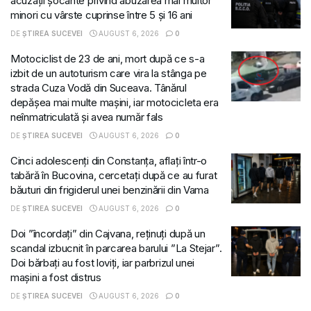
acuzații șocante privind abuzarea mai multor
minori cu vârste cuprinse între 5 și 16 ani
DE
ȘTIREA SUCEVEI
AUGUST 6, 2026
0
Motociclist de 23 de ani, mort după ce s-a
izbit de un autoturism care vira la stânga pe
strada Cuza Vodă din Suceava. Tânărul
depășea mai multe mașini, iar motocicleta era
neînmatriculată și avea număr fals
DE
ȘTIREA SUCEVEI
AUGUST 6, 2026
0
Cinci adolescenți din Constanța, aflați într-o
tabără în Bucovina, cercetați după ce au furat
băuturi din frigiderul unei benzinării din Vama
DE
ȘTIREA SUCEVEI
AUGUST 6, 2026
0
Doi ”încordați” din Cajvana, reținuți după un
scandal izbucnit în parcarea barului ”La Stejar”.
Doi bărbați au fost loviți, iar parbrizul unei
mașini a fost distrus
DE
ȘTIREA SUCEVEI
AUGUST 6, 2026
0