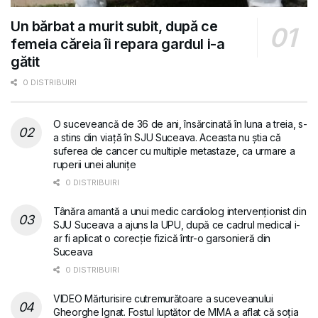
Un bărbat a murit subit, după ce
femeia căreia îi repara gardul i-a
gătit
0 DISTRIBUIRI
O suceveancă de 36 de ani, însărcinată în luna a treia, s-
a stins din viață în SJU Suceava. Aceasta nu știa că
suferea de cancer cu multiple metastaze, ca urmare a
ruperii unei alunițe
0 DISTRIBUIRI
Tânăra amantă a unui medic cardiolog intervenționist din
SJU Suceava a ajuns la UPU, după ce cadrul medical i-
ar fi aplicat o corecție fizică într-o garsonieră din
Suceava
0 DISTRIBUIRI
VIDEO Mărturisire cutremurătoare a suceveanului
Gheorghe Ignat. Fostul luptător de MMA a aflat că soția