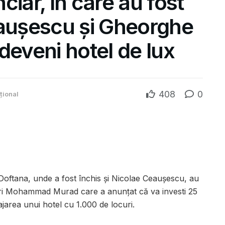
ciar, în care au fost
eaușescu și Gheorghe
deveni hotel de lux
408
0
țional
 Doftana, unde a fost închis și Nicolae Ceaușescu, au
ri Mohammad Murad care a anunţat că va investi 25
area unui hotel cu 1.000 de locuri.