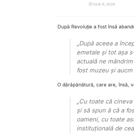
IULIE 9, 2026
După Revoluție a fost însă abando
„După aceea a încep
emetale și tot așa s-
actuală ne mândrim 
fost muzeu și aucm 
O dărăpănătură, care are, însă, v
„Cu toate că cineva
și să spun ă că a fos
oameni, cu toate as
instituțională de cea