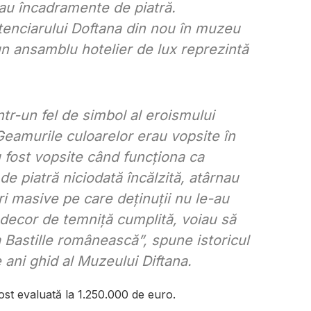
 au încadramente de piatră.
enciarului Doftana din nou în muzeu
un ansamblu hotelier de lux reprezintă
tr-un fel de simbol al eroismului
 Geamurile culoarelor erau vopsite în
 fost vopsite când funcționa ca
de piatră niciodată încălzită, atârnau
uri masive pe care deținuții nu le-au
 decor de temniță cumplită, voiau să
a Bastille românească”
, spune istoricul
e ani ghid al Muzeului Diftana.
st evaluată la 1.250.000 de euro.