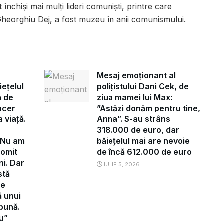
închiși mai mulți lideri comuniști, printre care
eorghiu Dej, a fost muzeu în anii comunismului.
Mesaj emoționant al
iețelul
polițistului Dani Cek, de
ă de
ziua mamei lui Max:
ncer
”Astăzi donăm pentru tine,
 viață.
Anna”. S-au strâns
318.000 de euro, dar
”Nu am
băiețelul mai are nevoie
romit
de încă 612.000 de euro
ni. Dar
IULIE 5, 2026
stă
re
ă unui
 bună.
u”