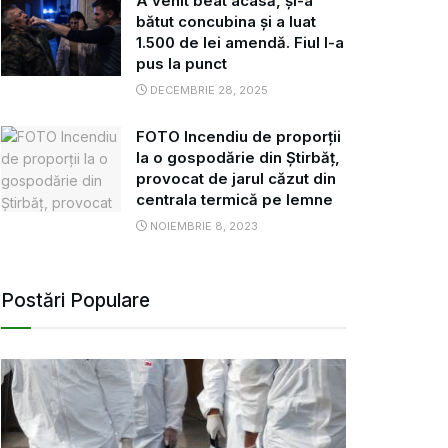
A venit beat acasă, și-a
bătut concubina și a luat
1.500 de lei amendă. Fiul l-a
pus la punct
DECEMBRIE 28, 2025
FOTO Incendiu de proporții
la o gospodărie din Știrbăț,
provocat de jarul căzut din
centrala termică pe lemne
NOIEMBRIE 8, 2023
Postări Populare