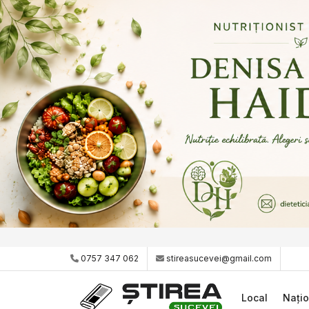
0757 347 062
stireasucevei@gmail.com
Local
Națio