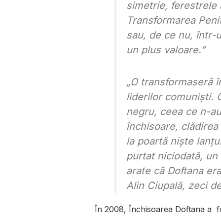
simetrie, ferestrele
Transformarea Penit
sau, de ce nu, într-
un plus valoare.”
„O transformaseră în
liderilor comuniști.
negru, ceea ce n-au
închisoare, clădirea 
la poartă niște lanț
purtat niciodată, un
arate că Doftana er
Alin Ciupală, zeci d
În 2008, Închisoarea Doftana a fo