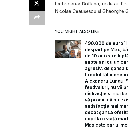
Închisoarea Doftana, unde au fost 
Nicolae Ceaușescu și Gheorghe Gh
YOU MIGHT ALSO LIKE
490.000 de euro îl
despart pe Max, bă
de 10 ani care lupt
șapte ani cu un ca
agresiv, de șansa la
Preotul fălticenean
Alexandru Lungu: 
festivaluri, nu vă p
distracție și nici ba
vă promit că nu exi
satisfacție mai ma
decât șansa oferit
copil la o viață mai
Max este pariul me