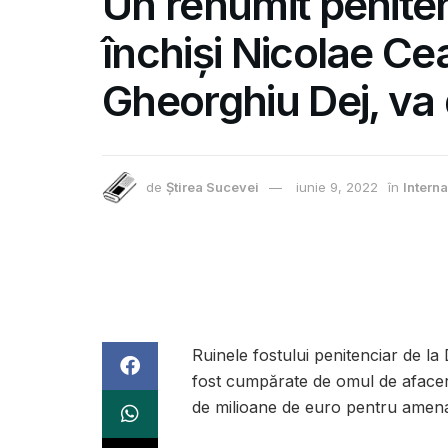
Un renumit peniten
închiși Nicolae C
Gheorghiu Dej, va 
de
Știrea Sucevei
iunie 9, 2022
în
Interna
Ruinele fostului penitenciar de la
fost cumpărate de omul de aface
de milioane de euro pentru amenaj