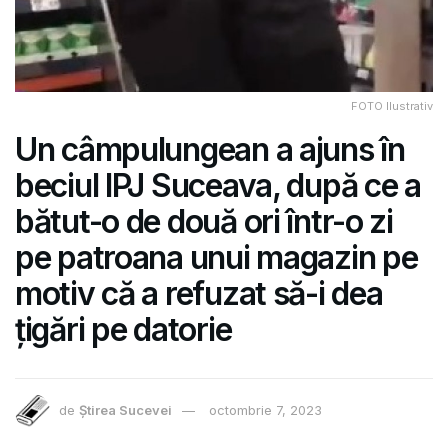
FOTO Ilustrativ
Un câmpulungean a ajuns în
beciul IPJ Suceava, după ce a
bătut-o de două ori într-o zi
pe patroana unui magazin pe
motiv că a refuzat să-i dea
țigări pe datorie
de
Știrea Sucevei
octombrie 7, 2023