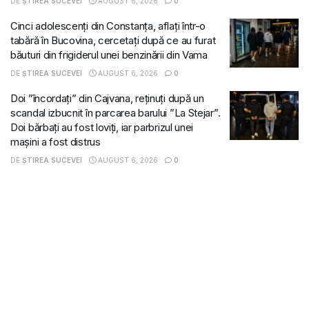
DE
ȘTIREA SUCEVEI
AUGUST 6, 2026
0
Cinci adolescenți din Constanța, aflați într-o
tabără în Bucovina, cercetați după ce au furat
băuturi din frigiderul unei benzinării din Vama
DE
ȘTIREA SUCEVEI
AUGUST 6, 2026
0
Doi ”încordați” din Cajvana, reținuți după un
scandal izbucnit în parcarea barului ”La Stejar”.
Doi bărbați au fost loviți, iar parbrizul unei
mașini a fost distrus
DE
ȘTIREA SUCEVEI
AUGUST 6, 2026
0