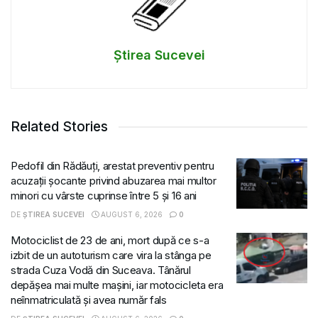
Știrea Sucevei
Related Stories
Pedofil din Rădăuți, arestat preventiv pentru
acuzații șocante privind abuzarea mai multor
minori cu vârste cuprinse între 5 și 16 ani
DE
ȘTIREA SUCEVEI
AUGUST 6, 2026
0
Motociclist de 23 de ani, mort după ce s-a
izbit de un autoturism care vira la stânga pe
strada Cuza Vodă din Suceava. Tânărul
depășea mai multe mașini, iar motocicleta era
neînmatriculată și avea număr fals