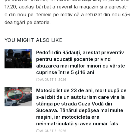
17.20, același bărbat a revenit la magazin și a agresat-
o din nou pe femeie pe motiv că a refuzat din nou să-i
dea țigări pe datorie.
YOU MIGHT ALSO LIKE
Pedofil din Rădăuți, arestat preventiv
pentru acuzații șocante privind
abuzarea mai multor minori cu vârste
cuprinse între 5 și 16 ani
AUGUST 6, 2026
Motociclist de 23 de ani, mort după ce
s-a izbit de un autoturism care vira la
stânga pe strada Cuza Vodă din
Suceava. Tânărul depășea mai multe
mașini, iar motocicleta era
neînmatriculată și avea număr fals
AUGUST 6, 2026