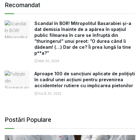
Recomandat
Scandal în BOR! Mitropolitul Basarabiei și-a
dat demisia înainte de a apărea în spațiul
public filmarea în care se înfruptă din
”thuringerul” unui preot: ”O durea când îi
dădeam! (…) Dar de ce? Îi prea lungă la tine
p**a?”
MAI 30, 2026
Aproape 100 de sancțiuni aplicate de polițiști
în cadrul unei acțiuni pentru prevenirea
accidentelor rutiere cu implicarea pietonilor
IULIE 30, 2022
Postări Populare