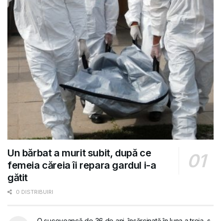
Un bărbat a murit subit, după ce
femeia căreia îi repara gardul i-a
gătit
0 DISTRIBUIRI
O suceveancă de 36 de ani, însărcinată în luna a treia, s-