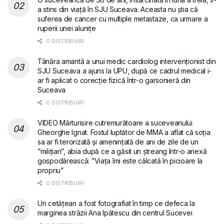
a stins din viață în SJU Suceava. Aceasta nu știa că
suferea de cancer cu multiple metastaze, ca urmare a
ruperii unei alunițe
0 DISTRIBUIRI
Tânăra amantă a unui medic cardiolog intervenționist din
SJU Suceava a ajuns la UPU, după ce cadrul medical i-
ar fi aplicat o corecție fizică într-o garsonieră din
Suceava
0 DISTRIBUIRI
VIDEO Mărturisire cutremurătoare a suceveanului
Gheorghe Ignat. Fostul luptător de MMA a aflat că soția
sa ar fi terorizată și amenințată de ani de zile de un
”milițian”, abia după ce a găsit un ștreang într-o anexă
gospodărească: ”Viața îmi este călcată în picioare la
propriu”
0 DISTRIBUIRI
Un cetățean a fost fotografiat în timp ce defeca la
marginea străzii Ana Ipătescu din centrul Sucevei