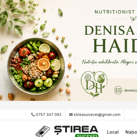
0757 347 062
stireasucevei@gmail.com
Local
Națio