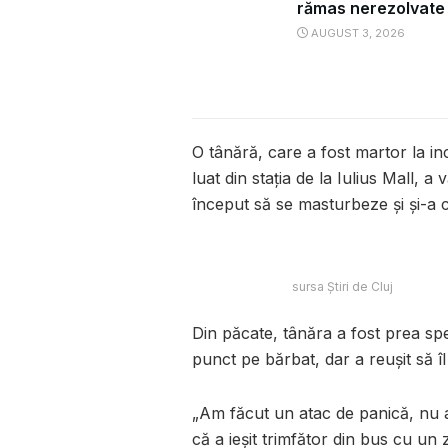
rămas nerezolvate
AUGUST 3, 2026
O tânără, care a fost martor la in
luat din stația de la Iulius Mall, a
început să se masturbeze și și-a 
sursa Știri de Cluj
Din păcate, tânăra a fost prea sp
punct pe bărbat, dar a reușit să îl
„Am făcut un atac de panică, nu a
că a ieșit trimfător din bus cu un