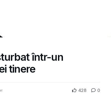
turbat într-un
i tinere
428
0
al