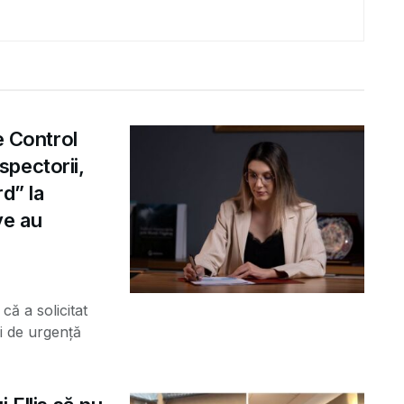
e Control
pectorii,
d” la
ve au
că a solicitat
i de urgență