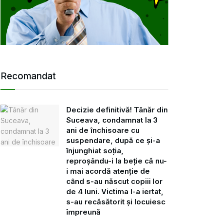
Recomandat
Decizie definitivă! Tânăr din
Suceava, condamnat la 3
ani de închisoare cu
suspendare, după ce și-a
înjunghiat soția,
reproșându-i la beție că nu-
i mai acordă atenție de
când s-au născut copiii lor
de 4 luni. Victima l-a iertat,
s-au recăsătorit și locuiesc
împreună