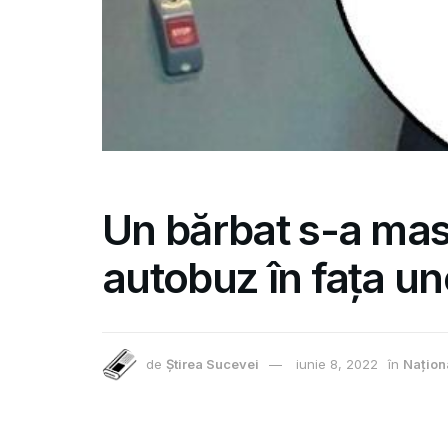
Un bărbat s-a mas
autobuz în fața une
de
Știrea Sucevei
iunie 8, 2022
în
Națion