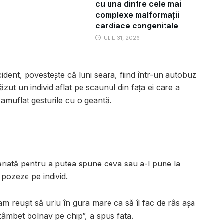
cu una dintre cele mai
complexe malformații
cardiace congenitale
IULIE 31, 2026
cident, povestește că luni seara, fiind într-un autobuz
 văzut un individ aflat pe scaunul din fața ei care a
camuflat gesturile cu o geantă.
eriată pentru a putea spune ceva sau a-l pune la
 pozeze pe individ.
m reușit să urlu în gura mare ca să îl fac de râs așa
 zâmbet bolnav pe chip”, a spus fata.