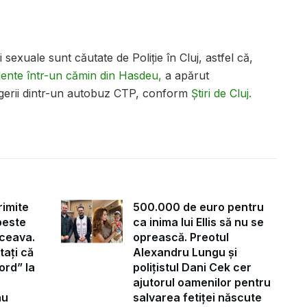
sexuale sunt căutate de Poliție în Cluj, astfel că,
dente într-un cămin din Hasdeu,
a apărut
gerii dintr-un autobuz CTP, conform
Știri de Cluj.
rimite
500.000 de euro pentru
peste
ca inima lui Ellis să nu se
ceava.
oprească. Preotul
tați că
Alexandru Lungu și
ord” la
polițistul Dani Cek cer
ajutorul oamenilor pentru
au
salvarea fetiței născute