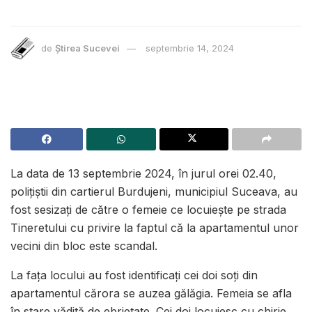
de
Știrea Sucevei
septembrie 14, 2024
La data de 13 septembrie 2024, în jurul orei 02.40,
polițiștii din cartierul Burdujeni, municipiul Suceava, au
fost sesizați de către o femeie ce locuiește pe strada
Tineretului cu privire la faptul că la apartamentul unor
vecini din bloc este scandal.
La fața locului au fost identificați cei doi soți din
apartamentul cărora se auzea gălăgia. Femeia se afla
în stare vădită de ebrietate. Cei doi locuiesc cu chirie.