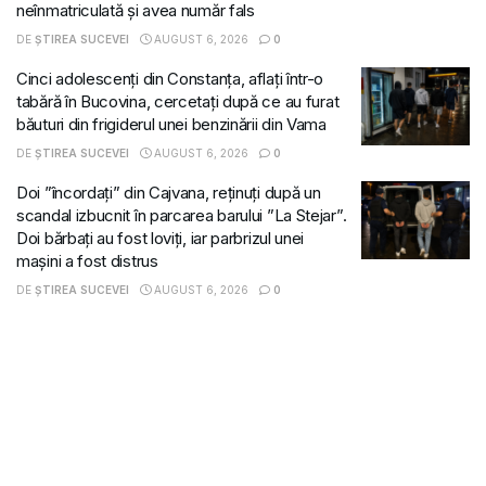
neînmatriculată și avea număr fals
DE
ȘTIREA SUCEVEI
AUGUST 6, 2026
0
Cinci adolescenți din Constanța, aflați într-o
tabără în Bucovina, cercetați după ce au furat
băuturi din frigiderul unei benzinării din Vama
DE
ȘTIREA SUCEVEI
AUGUST 6, 2026
0
Doi ”încordați” din Cajvana, reținuți după un
scandal izbucnit în parcarea barului ”La Stejar”.
Doi bărbați au fost loviți, iar parbrizul unei
mașini a fost distrus
DE
ȘTIREA SUCEVEI
AUGUST 6, 2026
0