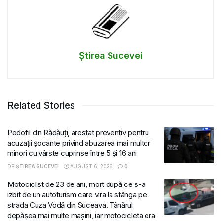
Știrea Sucevei
Related Stories
Pedofil din Rădăuți, arestat preventiv pentru
acuzații șocante privind abuzarea mai multor
minori cu vârste cuprinse între 5 și 16 ani
DE
ȘTIREA SUCEVEI
AUGUST 6, 2026
0
Motociclist de 23 de ani, mort după ce s-a
izbit de un autoturism care vira la stânga pe
strada Cuza Vodă din Suceava. Tânărul
depășea mai multe mașini, iar motocicleta era