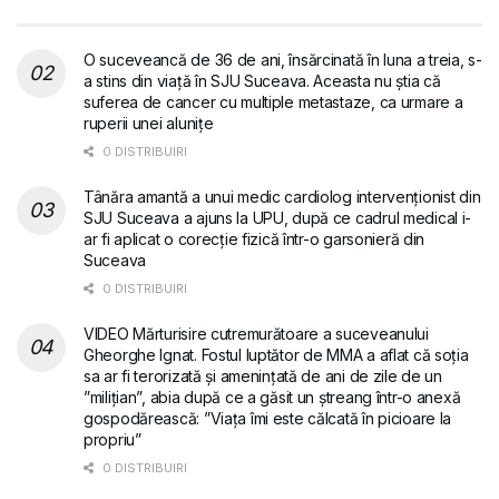
O suceveancă de 36 de ani, însărcinată în luna a treia, s-
a stins din viață în SJU Suceava. Aceasta nu știa că
suferea de cancer cu multiple metastaze, ca urmare a
ruperii unei alunițe
0 DISTRIBUIRI
Tânăra amantă a unui medic cardiolog intervenționist din
SJU Suceava a ajuns la UPU, după ce cadrul medical i-
ar fi aplicat o corecție fizică într-o garsonieră din
Suceava
0 DISTRIBUIRI
VIDEO Mărturisire cutremurătoare a suceveanului
Gheorghe Ignat. Fostul luptător de MMA a aflat că soția
sa ar fi terorizată și amenințată de ani de zile de un
”milițian”, abia după ce a găsit un ștreang într-o anexă
gospodărească: ”Viața îmi este călcată în picioare la
propriu”
0 DISTRIBUIRI