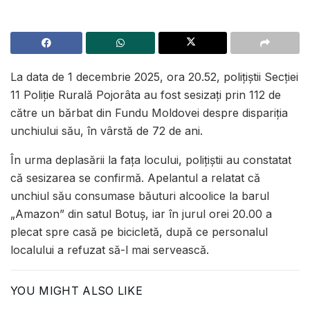
La data de 1 decembrie 2025, ora 20.52, polițiștii Secției
11 Poliție Rurală Pojorâta au fost sesizați prin 112 de
către un bărbat din Fundu Moldovei despre dispariția
unchiului său, în vârstă de 72 de ani.
În urma deplasării la fața locului, polițiștii au constatat
că sesizarea se confirmă. Apelantul a relatat că
unchiul său consumase băuturi alcoolice la barul
„Amazon” din satul Botuș, iar în jurul orei 20.00 a
plecat spre casă pe bicicletă, după ce personalul
localului a refuzat să-l mai servească.
YOU MIGHT ALSO LIKE