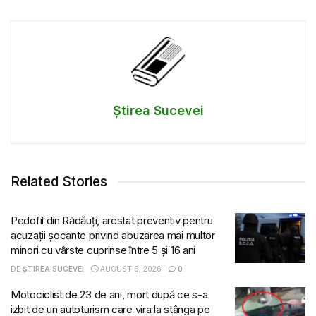
Știrea Sucevei
Related Stories
Pedofil din Rădăuți, arestat preventiv pentru
acuzații șocante privind abuzarea mai multor
minori cu vârste cuprinse între 5 și 16 ani
DE
ȘTIREA SUCEVEI
AUGUST 6, 2026
0
Motociclist de 23 de ani, mort după ce s-a
izbit de un autoturism care vira la stânga pe