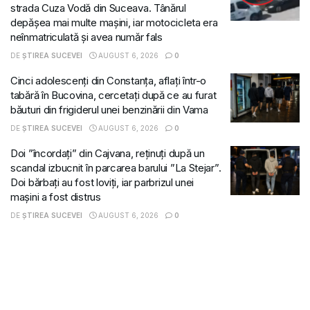
strada Cuza Vodă din Suceava. Tânărul
depășea mai multe mașini, iar motocicleta era
neînmatriculată și avea număr fals
DE
ȘTIREA SUCEVEI
AUGUST 6, 2026
0
Cinci adolescenți din Constanța, aflați într-o
tabără în Bucovina, cercetați după ce au furat
băuturi din frigiderul unei benzinării din Vama
DE
ȘTIREA SUCEVEI
AUGUST 6, 2026
0
Doi ”încordați” din Cajvana, reținuți după un
scandal izbucnit în parcarea barului ”La Stejar”.
Doi bărbați au fost loviți, iar parbrizul unei
mașini a fost distrus
DE
ȘTIREA SUCEVEI
AUGUST 6, 2026
0