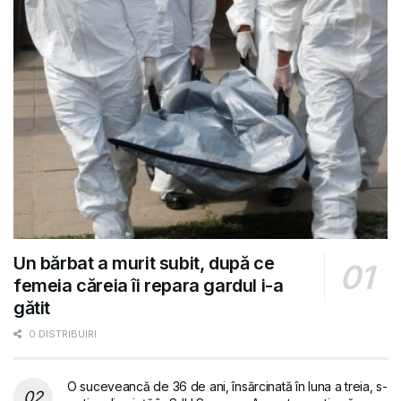
Un bărbat a murit subit, după ce
femeia căreia îi repara gardul i-a
gătit
0 DISTRIBUIRI
O suceveancă de 36 de ani, însărcinată în luna a treia, s-