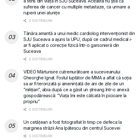
a stins din viață în SJU Suceava. Aceasta nu știa că
suferea de cancer cu multiple metastaze, ca urmare a
ruperii unei alunițe
0 DISTRIBUIRI
Tânăra amantă a unui medic cardiolog intervenționist din
SJU Suceava a ajuns la UPU, după ce cadrul medical i-
ar fi aplicat o corecție fizică într-o garsonieră din
Suceava
0 DISTRIBUIRI
VIDEO Mărturisire cutremurătoare a suceveanului
Gheorghe Ignat. Fostul luptător de MMA a aflat că soția
sa ar fi terorizată și amenințată de ani de zile de un
”milițian”, abia după ce a găsit un ștreang într-o anexă
gospodărească: ”Viața îmi este călcată în picioare la
propriu”
0 DISTRIBUIRI
Un cetățean a fost fotografiat în timp ce defeca la
marginea străzii Ana Ipătescu din centrul Sucevei
0 DISTRIBUIRI