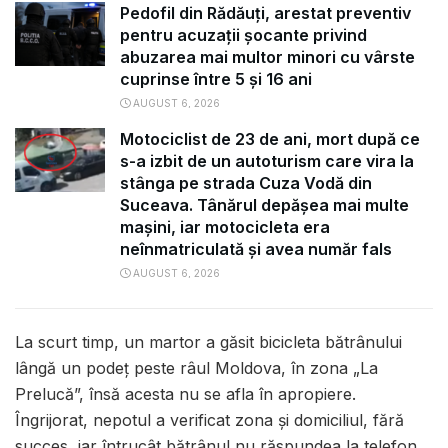
Pedofil din Rădăuți, arestat preventiv
pentru acuzații șocante privind
abuzarea mai multor minori cu vârste
cuprinse între 5 și 16 ani
AUGUST 6, 2026
Motociclist de 23 de ani, mort după ce
s-a izbit de un autoturism care vira la
stânga pe strada Cuza Vodă din
Suceava. Tânărul depășea mai multe
mașini, iar motocicleta era
neînmatriculată și avea număr fals
AUGUST 6, 2026
La scurt timp, un martor a găsit bicicleta bătrânului
lângă un podeț peste râul Moldova, în zona „La
Prelucă”, însă acesta nu se afla în apropiere.
Îngrijorat, nepotul a verificat zona și domiciliul, fără
succes, iar întrucât bătrânul nu răspundea la telefon,