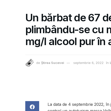
Un bărbat de 67 de
plimbându-se cu 
mg/l alcool pur în 
de
Știrea Sucevei
septembrie 6, 2022
în
La data de 4 septembrie 2022, în j
control un autoturism marca Vol