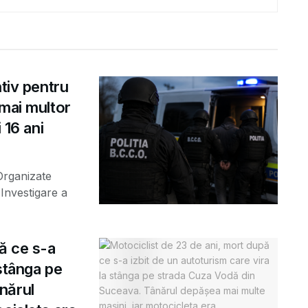
ntiv pentru
 mai multor
 16 ani
 Organizate
Investigare a
ă ce s-a
 stânga pe
nărul