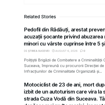
Related Stories
Pedofil din Rădăuți, arestat preve
acuzații șocante privind abuzarea
minori cu vârste cuprinse între 5 și
DE
ȘTIREA SUCEVEI
AUGUST 6, 2026
0
Polițiștii Brigăzii de Combatere a Criminalității
Suceava, împreună cu procurorii Direcției de 
Infracțiunilor de Criminalitate Organizată și...
Motociclist de 23 de ani, mort dup
izbit de un autoturism care vira la
strada Cuza Vodă din Suceava. Tâ