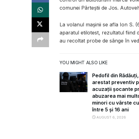
comunei Pârteștii de Jos. Autoveh
La volanul mașinii se afla Ion S. (
aparatul etilotest, rezultatul fiind
au recoltat probe de sânge în veder
YOU MIGHT ALSO LIKE
Pedofil din Rădăuți,
arestat preventiv 
acuzații șocante pr
abuzarea mai mult
minori cu vârste c
între 5 și 16 ani
AUGUST 6, 2026