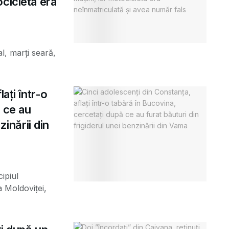
cicleta era
al, marți seară,
ați într-o
 ce au
zinării din
ipiul
a Moldoviței,