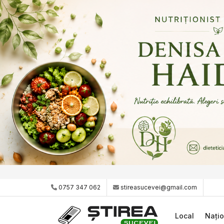
0757 347 062
stireasucevei@gmail.com
Local
Națio