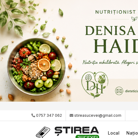
0757 347 062
stireasucevei@gmail.com
Local
Națio