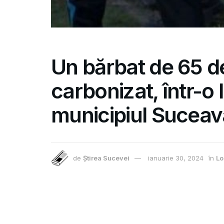
Un bărbat de 65 de
carbonizat, într-o 
municipiul Suceav
de
Știrea Sucevei
ianuarie 30, 2024
în
Lo