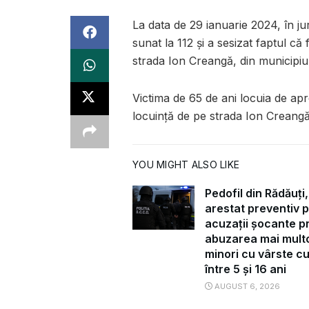
La data de 29 ianuarie 2024, în ju
sunat la 112 și a sesizat faptul că
strada Ion Creangă, din municipi
Victima de 65 de ani locuia de apr
locuință de pe strada Ion Creangă
YOU MIGHT ALSO LIKE
Pedofil din Rădăuți,
arestat preventiv 
acuzații șocante pr
abuzarea mai mult
minori cu vârste c
între 5 și 16 ani
AUGUST 6, 2026