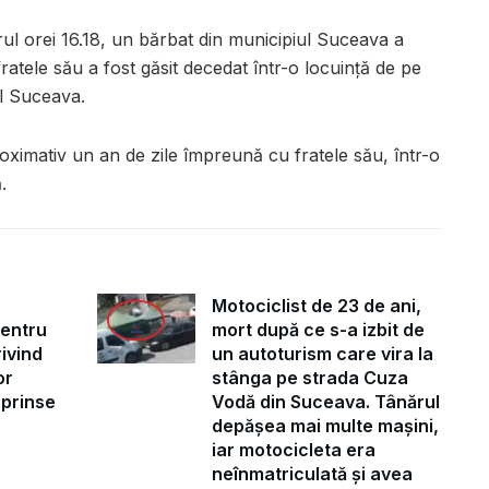
rul orei 16.18, un bărbat din municipiul Suceava a
 fratele său a fost găsit decedat într-o locuință de pe
ul Suceava.
oximativ un an de zile împreună cu fratele său, într-o
.
Motociclist de 23 de ani,
pentru
mort după ce s-a izbit de
ivind
un autoturism care vira la
or
stânga pe strada Cuza
uprinse
Vodă din Suceava. Tânărul
depășea mai multe mașini,
iar motocicleta era
neînmatriculată și avea