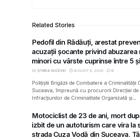
Related Stories
Pedofil din Rădăuți, arestat preve
acuzații șocante privind abuzarea
minori cu vârste cuprinse între 5 și
DE
ȘTIREA SUCEVEI
AUGUST 6, 2026
0
Polițiștii Brigăzii de Combatere a Criminalității
Suceava, împreună cu procurorii Direcției de 
Infracțiunilor de Criminalitate Organizată și...
Motociclist de 23 de ani, mort dup
izbit de un autoturism care vira la
strada Cuza Vodă din Suceava. Tâ