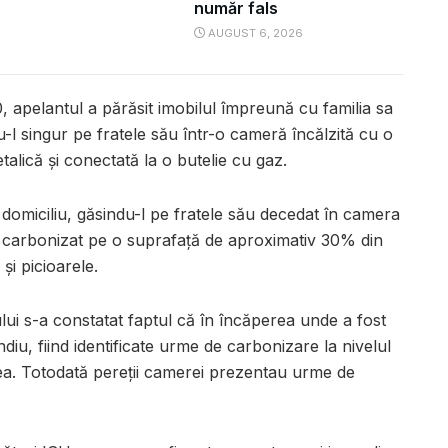
număr fals
AUGUST 6, 2026
0, apelantul a părăsit imobilul împreună cu familia sa
l singur pe fratele său într-o cameră încălzită cu o
lică și conectată la o butelie cu gaz.
a domiciliu, găsindu-l pe fratele său decedat în camera
ra carbonizat pe o suprafață de aproximativ 30% din
și picioarele.
ului s-a constatat faptul că în încăperea unde a fost
diu, fiind identificate urme de carbonizare la nivelul
ea. Totodată pereții camerei prezentau urme de