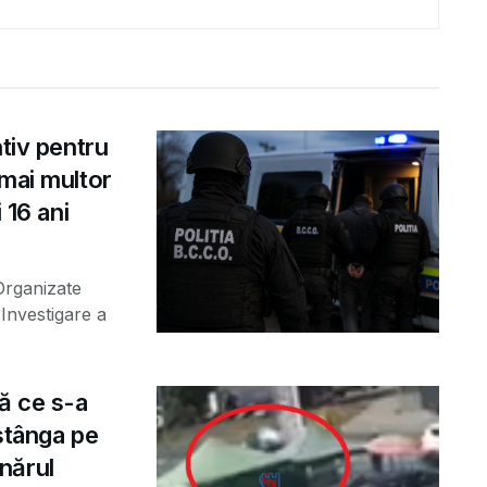
ntiv pentru
 mai multor
 16 ani
 Organizate
Investigare a
ă ce s-a
 stânga pe
nărul