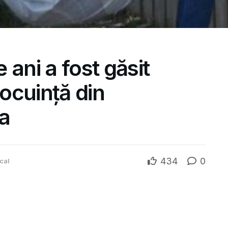
 ani a fost găsit
locuință din
a
434
0
cal