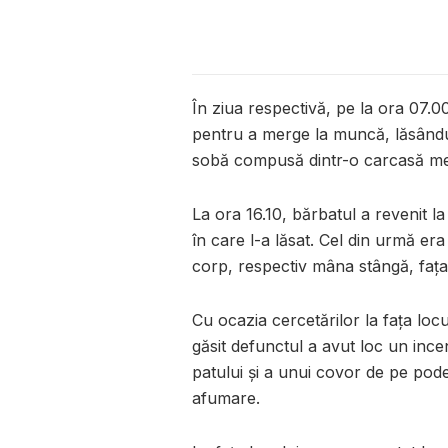
În ziua respectivă, pe la ora 07.0
pentru a merge la muncă, lăsându-
sobă compusă dintr-o carcasă meta
La ora 16.10, bărbatul a revenit l
în care l-a lăsat. Cel din urmă e
corp, respectiv mâna stângă, fața 
Cu ocazia cercetărilor la fața loc
găsit defunctul a avut loc un incen
patului și a unui covor de pe pod
afumare.