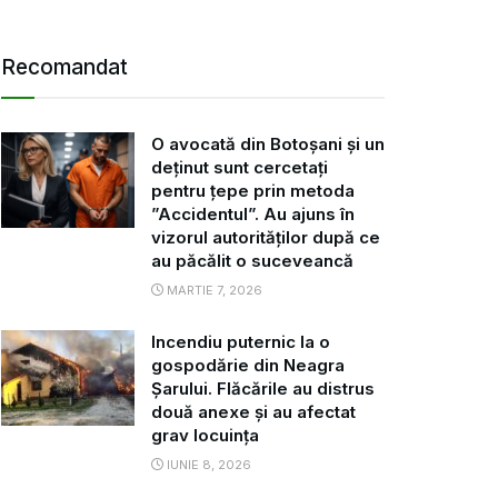
Recomandat
O avocată din Botoșani și un
deținut sunt cercetați
pentru țepe prin metoda
”Accidentul”. Au ajuns în
vizorul autorităților după ce
au păcălit o suceveancă
MARTIE 7, 2026
Incendiu puternic la o
gospodărie din Neagra
Șarului. Flăcările au distrus
două anexe și au afectat
grav locuința
IUNIE 8, 2026