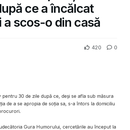
după ce a încălcat
și a scos-o din casă
420
0
v pentru 30 de zile după ce, deși se afla sub măsura
cția de a se apropia de soția sa, s-a întors la domiciliu
procurori.
Judecătoria Gura Humorului, cercetările au început la