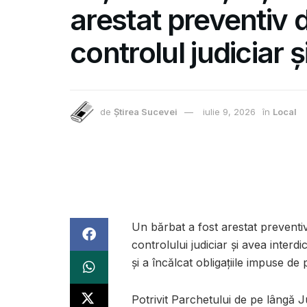
arestat preventiv 
controlul judiciar 
de
Știrea Sucevei
iulie 9, 2026
în
Local
Un bărbat a fost arestat preventi
controlului judiciar și avea interdi
și a încălcat obligațiile impuse de 
Potrivit Parchetului de pe lângă 