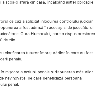
 și a scos-o afară din casă, încălcând astfel obligațiile
rul de caz a solicitat înlocuirea controlului judiciar
ropunerea a fost admisă în aceeași zi de judecătorul
l Judecătoriei Gura Humorului, care a dispus arestarea
0 de zile.
 clarificarea tuturor împrejurărilor în care au fost
derii penale.
n mișcare a acțiunii penale și dispunerea măsurilor
 de nevinovăție, de care beneficiază persoana
ului penal.