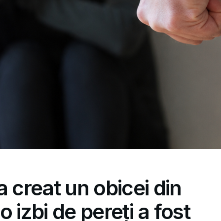
a creat un obicei din
 o izbi de pereți a fost