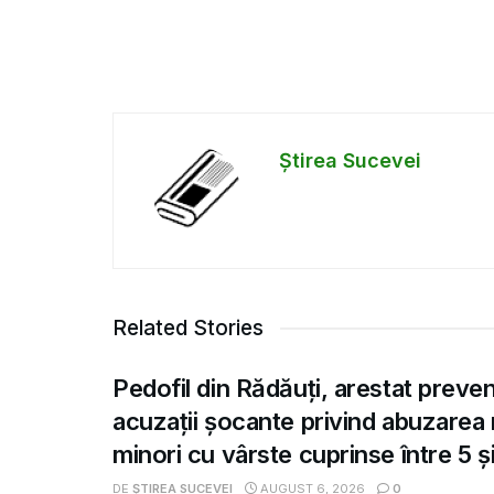
Știrea Sucevei
Related Stories
Pedofil din Rădăuți, arestat preve
acuzații șocante privind abuzarea
minori cu vârste cuprinse între 5 și
DE
ȘTIREA SUCEVEI
AUGUST 6, 2026
0