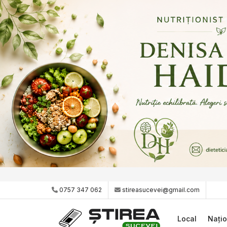
0757 347 062
stireasucevei@gmail.com
Local
Națio