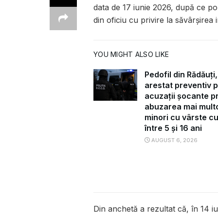
data de 17 iunie 2026, după ce poliț
din oficiu cu privire la săvârșirea i
YOU MIGHT ALSO LIKE
Pedofil din Rădăuți,
arestat preventiv 
acuzații șocante pr
abuzarea mai mult
minori cu vârste c
între 5 și 16 ani
AUGUST 6, 2026
Din anchetă a rezultat că, în 14 