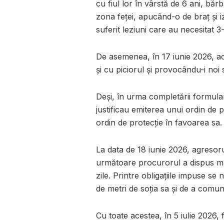
cu fiul lor în vârstă de 6 ani, bă
zona feței, apucând-o de braț și i
suferit leziuni care au necesitat 3-
De asemenea, în 17 iunie 2026, ac
și cu piciorul și provocându-i noi s
Deși, în urma completării formular
justificau emiterea unui ordin de 
ordin de protecție în favoarea sa.
La data de 18 iunie 2026, agresoru
următoare procurorul a dispus mă
zile. Printre obligațiile impuse se
de metri de soția sa și de a comu
Cu toate acestea, în 5 iulie 2026, 