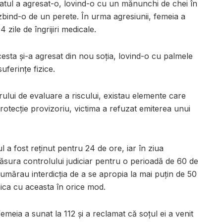
rbatul a agresat-o, lovind-o cu un mănunchi de chei în
zbind-o de un perete. În urma agresiunii, femeia a
4 zile de îngrijiri medicale.
esta și-a agresat din nou soția, lovind-o cu palmele
uferințe fizice.
ului de evaluare a riscului, existau elemente care
protecție provizoriu, victima a refuzat emiterea unui
l a fost reținut pentru 24 de ore, iar în ziua
sura controlului judiciar pentru o perioadă de 60 de
 numărau interdicția de a se apropia la mai puțin de 50
nica cu aceasta în orice mod.
femeia a sunat la 112 și a reclamat că soțul ei a venit