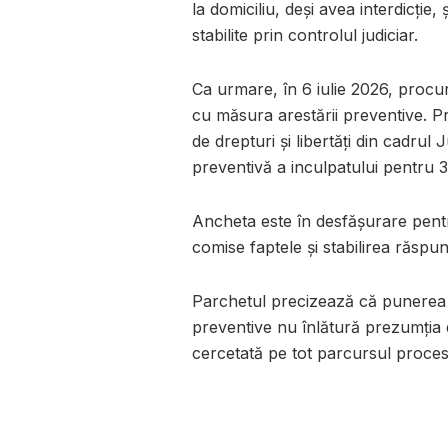
la domiciliu, deși avea interdicție,
stabilite prin controlul judiciar.
Ca urmare, în 6 iulie 2026, procuro
cu măsura arestării preventive. P
de drepturi și libertăți din cadru
preventivă a inculpatului pentru 3
Ancheta este în desfășurare pentru
comise faptele și stabilirea răspun
Parchetul precizează că punerea î
preventive nu înlătură prezumția
cercetată pe tot parcursul proces