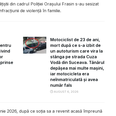
iștii din cadrul Poliției Orașului Frasin s-au sesizat
nfracțiunii de violență în familie.
Motociclist de 23 de ani,
pentru
mort după ce s-a izbit de
ivind
un autoturism care vira la
or
stânga pe strada Cuza
uprinse
Vodă din Suceava. Tânărul
depășea mai multe mașini,
iar motocicleta era
neînmatriculată și avea
număr fals
AUGUST 6, 2026
iunie 2026, după ce soția sa a revenit acasă împreună