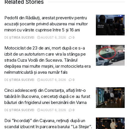
Related Stories
Pedofil din Rădăuți, arestat preventiv pentru
acuzații șocante privind abuzarea mai multor
minori cu vârste cuprinse între 5 și 16 ani
DE
ȘTIREA SUCEVEI
AUGUST 6, 2026
0
Motociclist de 23 de ani, mort după ce s-a
izbit de un autoturism care vira la stânga pe
strada Cuza Vodă din Suceava. Tânărul
depășea mai multe mașini, iar motocicleta era
neînmatriculată și avea număr fals
DE
ȘTIREA SUCEVEI
AUGUST 6, 2026
0
Cinci adolescenți din Constanța, aflați într-o
tabără în Bucovina, cercetați după ce au furat
băuturi din frigiderul unei benzinării din Vama
DE
ȘTIREA SUCEVEI
AUGUST 6, 2026
0
Doi ”încordați” din Cajvana, reținuți după un
scandal izbucnit în parcarea barului ”La Stejar”.