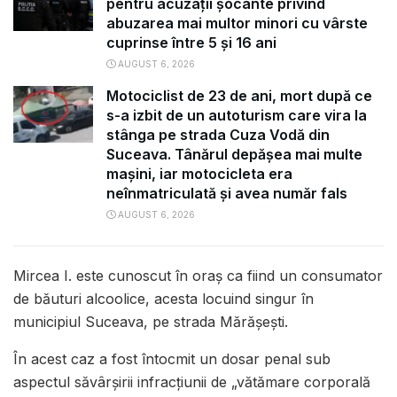
pentru acuzații șocante privind
abuzarea mai multor minori cu vârste
cuprinse între 5 și 16 ani
AUGUST 6, 2026
Motociclist de 23 de ani, mort după ce
s-a izbit de un autoturism care vira la
stânga pe strada Cuza Vodă din
Suceava. Tânărul depășea mai multe
mașini, iar motocicleta era
neînmatriculată și avea număr fals
AUGUST 6, 2026
Mircea I. este cunoscut în oraș ca fiind un consumator
de băuturi alcoolice, acesta locuind singur în
municipiul Suceava, pe strada Mărăşeşti.
În acest caz a fost întocmit un dosar penal sub
aspectul săvârșirii infracțiunii de „vătămare corporală