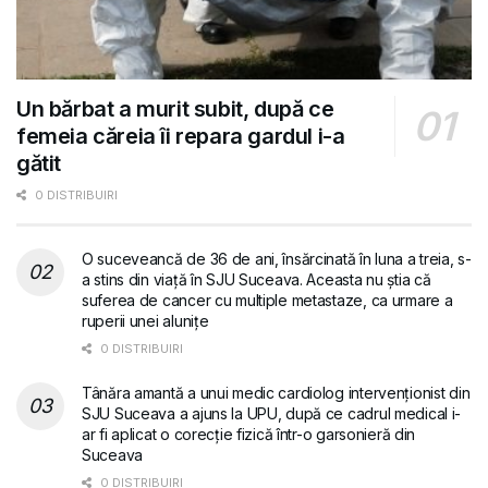
Un bărbat a murit subit, după ce
femeia căreia îi repara gardul i-a
gătit
0 DISTRIBUIRI
O suceveancă de 36 de ani, însărcinată în luna a treia, s-
a stins din viață în SJU Suceava. Aceasta nu știa că
suferea de cancer cu multiple metastaze, ca urmare a
ruperii unei alunițe
0 DISTRIBUIRI
Tânăra amantă a unui medic cardiolog intervenționist din
SJU Suceava a ajuns la UPU, după ce cadrul medical i-
ar fi aplicat o corecție fizică într-o garsonieră din
Suceava
0 DISTRIBUIRI