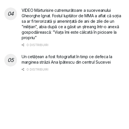
VIDEO Mărturisire cutremurătoare a suceveanului
Gheorghe Ignat. Fostul luptător de MMA a aflat că soția
sa ar fi terorizată și amenințată de ani de zile de un
”milițian”, abia după ce a găsit un ștreang într-o anexă
gospodărească: ”Viața îmi este călcată în picioare la
propriu”
0 DISTRIBUIRI
Un cetățean a fost fotografiat în timp ce defeca la
marginea străzii Ana Ipătescu din centrul Sucevei
0 DISTRIBUIRI