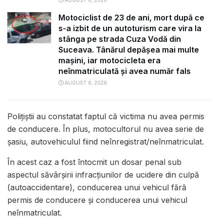
AUGUST 6, 2026
Motociclist de 23 de ani, mort după ce
s-a izbit de un autoturism care vira la
stânga pe strada Cuza Vodă din
Suceava. Tânărul depășea mai multe
mașini, iar motocicleta era
neînmatriculată și avea număr fals
AUGUST 6, 2026
Polițiștii au constatat faptul că victima nu avea permis
de conducere. În plus, motocultorul nu avea serie de
șasiu, autovehiculul fiind neînregistrat/neînmatriculat.
În acest caz a fost întocmit un dosar penal sub
aspectul săvârșirii infracțiunilor de ucidere din culpă
(autoaccidentare), conducerea unui vehicul fără
permis de conducere şi conducerea unui vehicul
neînmatriculat.