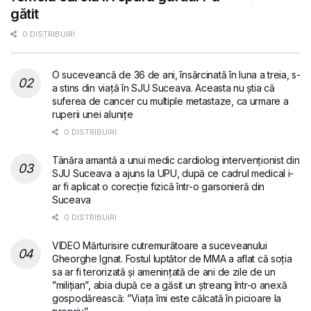
gătit
0 DISTRIBUIRI
O suceveancă de 36 de ani, însărcinată în luna a treia, s-
a stins din viață în SJU Suceava. Aceasta nu știa că
suferea de cancer cu multiple metastaze, ca urmare a
ruperii unei alunițe
0 DISTRIBUIRI
Tânăra amantă a unui medic cardiolog intervenționist din
SJU Suceava a ajuns la UPU, după ce cadrul medical i-
ar fi aplicat o corecție fizică într-o garsonieră din
Suceava
0 DISTRIBUIRI
VIDEO Mărturisire cutremurătoare a suceveanului
Gheorghe Ignat. Fostul luptător de MMA a aflat că soția
sa ar fi terorizată și amenințată de ani de zile de un
”milițian”, abia după ce a găsit un ștreang într-o anexă
gospodărească: ”Viața îmi este călcată în picioare la