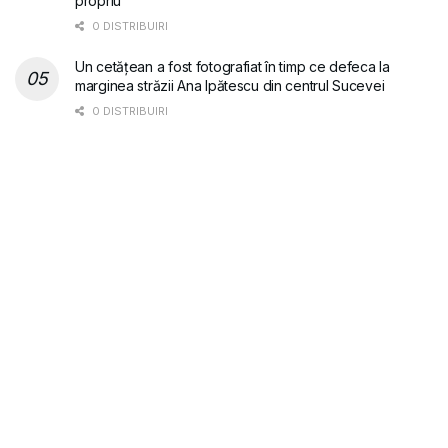
propriu”
0 DISTRIBUIRI
Un cetățean a fost fotografiat în timp ce defeca la
marginea străzii Ana Ipătescu din centrul Sucevei
0 DISTRIBUIRI