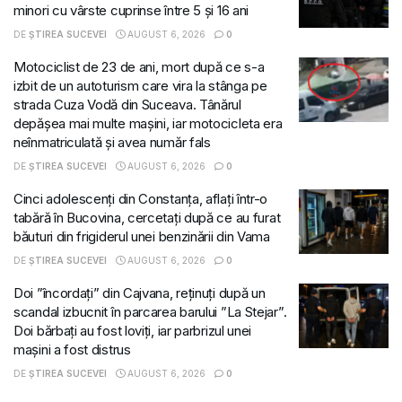
minori cu vârste cuprinse între 5 și 16 ani
DE
ȘTIREA SUCEVEI
AUGUST 6, 2026
0
Motociclist de 23 de ani, mort după ce s-a
izbit de un autoturism care vira la stânga pe
strada Cuza Vodă din Suceava. Tânărul
depășea mai multe mașini, iar motocicleta era
neînmatriculată și avea număr fals
DE
ȘTIREA SUCEVEI
AUGUST 6, 2026
0
Cinci adolescenți din Constanța, aflați într-o
tabără în Bucovina, cercetați după ce au furat
băuturi din frigiderul unei benzinării din Vama
DE
ȘTIREA SUCEVEI
AUGUST 6, 2026
0
Doi ”încordați” din Cajvana, reținuți după un
scandal izbucnit în parcarea barului ”La Stejar”.
Doi bărbați au fost loviți, iar parbrizul unei
mașini a fost distrus
DE
ȘTIREA SUCEVEI
AUGUST 6, 2026
0