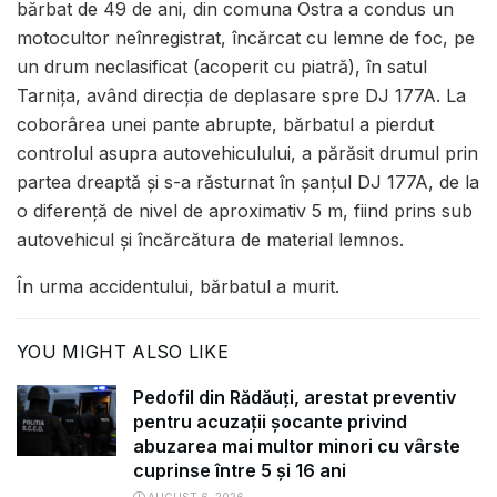
bărbat de 49 de ani, din comuna Ostra a condus un
motocultor neînregistrat, încărcat cu lemne de foc, pe
un drum neclasificat (acoperit cu piatră), în satul
Tarnița, având direcţia de deplasare spre DJ 177A. La
coborârea unei pante abrupte, bărbatul a pierdut
controlul asupra autovehiculului, a părăsit drumul prin
partea dreaptă și s-a răsturnat în șanțul DJ 177A, de la
o diferență de nivel de aproximativ 5 m, fiind prins sub
autovehicul și încărcătura de material lemnos.
În urma accidentului, bărbatul a murit.
YOU MIGHT ALSO LIKE
Pedofil din Rădăuți, arestat preventiv
pentru acuzații șocante privind
abuzarea mai multor minori cu vârste
cuprinse între 5 și 16 ani