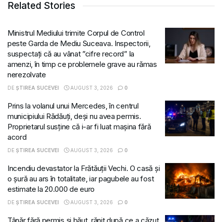
Related Stories
Ministrul Mediului trimite Corpul de Control
peste Garda de Mediu Suceava. Inspectorii,
suspectați că au vânat ”cifre record” la
amenzi, în timp ce problemele grave au rămas
nerezolvate
DE
ȘTIREA SUCEVEI
AUGUST 3, 2026
0
Prins la volanul unui Mercedes, în centrul
municipiului Rădăuți, deși nu avea permis.
Proprietarul susține că i-ar fi luat mașina fără
acord
DE
ȘTIREA SUCEVEI
AUGUST 3, 2026
0
Incendiu devastator la Frătăuții Vechi. O casă și
o șură au ars în totalitate, iar pagubele au fost
estimate la 20.000 de euro
DE
ȘTIREA SUCEVEI
AUGUST 3, 2026
0
Tânăr fără permis și băut, rănit după ce a căzut