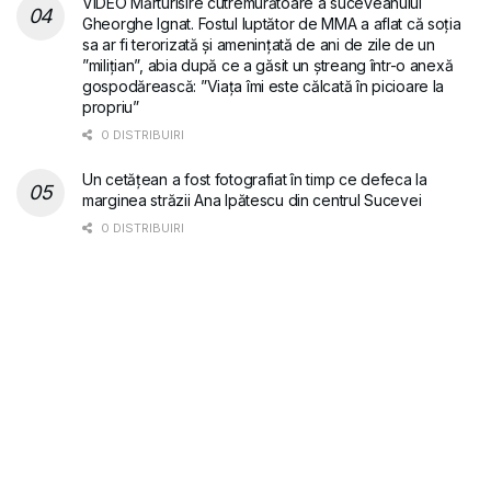
VIDEO Mărturisire cutremurătoare a suceveanului
Gheorghe Ignat. Fostul luptător de MMA a aflat că soția
sa ar fi terorizată și amenințată de ani de zile de un
”milițian”, abia după ce a găsit un ștreang într-o anexă
gospodărească: ”Viața îmi este călcată în picioare la
propriu”
0 DISTRIBUIRI
Un cetățean a fost fotografiat în timp ce defeca la
marginea străzii Ana Ipătescu din centrul Sucevei
0 DISTRIBUIRI