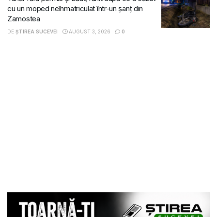
cu un moped neînmatriculat într-un șanț din
Zamostea
DE
ȘTIREA SUCEVEI
AUGUST 3, 2026
0