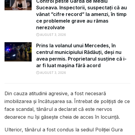
Control peste Garda de Mediu
Suceava. Inspectorii, suspectați că au
vânat ”cifre record” la amenzi, în timp
ce problemele grave au rămas
nerezolvate
AUGUST 3, 2026
Prins la volanul unui Mercedes, în
centrul municipiului Rădăuți, deși nu
avea permis. Proprietarul susține că i-
ar fi luat mașina fără acord
AUGUST 3, 2026
Din cauza atitudinii agresive, a fost necesară
imobilizarea și încătușarea sa. Întrebat de polițiști de ce
face scandal, tânărul a declarat că este nervos
deoarece nu își găsește cheia de acces în locuință.
Ulterior, tânărul a fost condus la sediul Poliției Gura