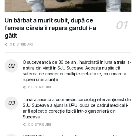
Un bărbat a murit subit, după ce
femeia căreia îi repara gardul i-a
gătit
0 DISTRIBUIRI
O suceveancă de 36 de ani, însărcinată în luna a treia, s-
a stins din viață în SJU Suceava. Aceasta nu știa că
suferea de cancer cu multiple metastaze, ca urmare a
ruperii unei alunițe
0 DISTRIBUIRI
Tânăra amantă a unui medic cardiolog intervenționist din
SJU Suceava a ajuns la UPU, după ce cadrul medical i-
ar fi aplicat o corecție fizică într-o garsonieră din
Suceava
0 DISTRIBUIRI