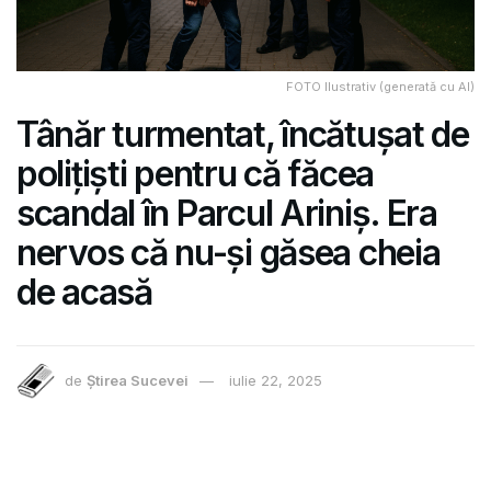
FOTO Ilustrativ (generată cu AI)
Tânăr turmentat, încătușat de
polițiști pentru că făcea
scandal în Parcul Ariniș. Era
nervos că nu-și găsea cheia
de acasă
de
Știrea Sucevei
iulie 22, 2025