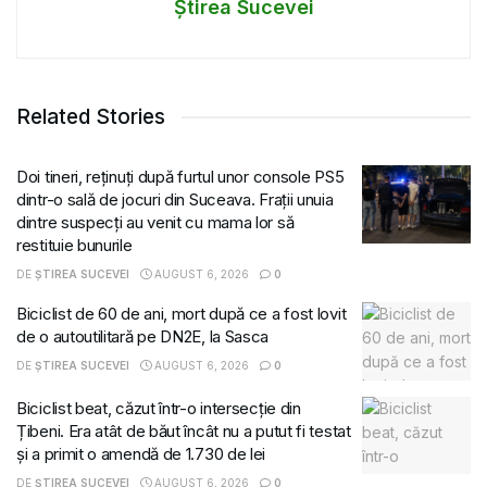
Știrea Sucevei
Related Stories
Doi tineri, reținuți după furtul unor console PS5
dintr-o sală de jocuri din Suceava. Frații unuia
dintre suspecți au venit cu mama lor să
restituie bunurile
DE
ȘTIREA SUCEVEI
AUGUST 6, 2026
0
Biciclist de 60 de ani, mort după ce a fost lovit
de o autoutilitară pe DN2E, la Sasca
DE
ȘTIREA SUCEVEI
AUGUST 6, 2026
0
Biciclist beat, căzut într-o intersecție din
Țibeni. Era atât de băut încât nu a putut fi testat
și a primit o amendă de 1.730 de lei
DE
ȘTIREA SUCEVEI
AUGUST 6, 2026
0