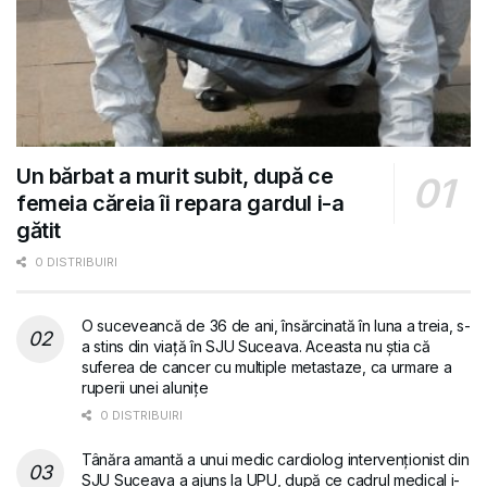
Un bărbat a murit subit, după ce
femeia căreia îi repara gardul i-a
gătit
0 DISTRIBUIRI
O suceveancă de 36 de ani, însărcinată în luna a treia, s-
a stins din viață în SJU Suceava. Aceasta nu știa că
suferea de cancer cu multiple metastaze, ca urmare a
ruperii unei alunițe
0 DISTRIBUIRI
Tânăra amantă a unui medic cardiolog intervenționist din
SJU Suceava a ajuns la UPU, după ce cadrul medical i-