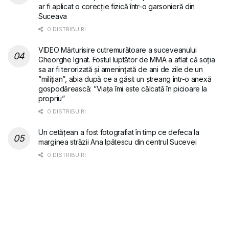
ar fi aplicat o corecție fizică într-o garsonieră din
Suceava
0 DISTRIBUIRI
VIDEO Mărturisire cutremurătoare a suceveanului
Gheorghe Ignat. Fostul luptător de MMA a aflat că soția
sa ar fi terorizată și amenințată de ani de zile de un
”milițian”, abia după ce a găsit un ștreang într-o anexă
gospodărească: ”Viața îmi este călcată în picioare la
propriu”
0 DISTRIBUIRI
Un cetățean a fost fotografiat în timp ce defeca la
marginea străzii Ana Ipătescu din centrul Sucevei
0 DISTRIBUIRI