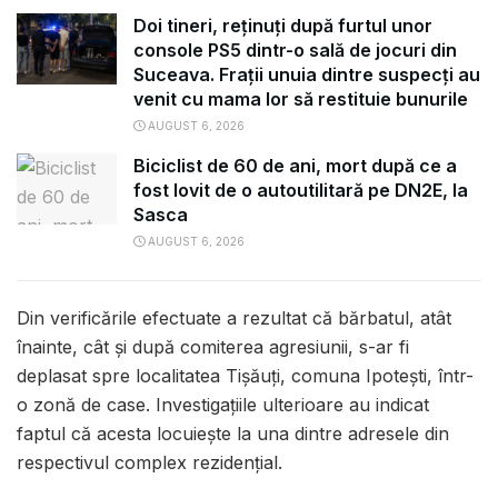
Doi tineri, reținuți după furtul unor
console PS5 dintr-o sală de jocuri din
Suceava. Frații unuia dintre suspecți au
venit cu mama lor să restituie bunurile
AUGUST 6, 2026
Biciclist de 60 de ani, mort după ce a
fost lovit de o autoutilitară pe DN2E, la
Sasca
AUGUST 6, 2026
Din verificările efectuate a rezultat că bărbatul, atât
înainte, cât și după comiterea agresiunii, s-ar fi
deplasat spre localitatea Tișăuți, comuna Ipotești, într-
o zonă de case. Investigațiile ulterioare au indicat
faptul că acesta locuiește la una dintre adresele din
respectivul complex rezidențial.