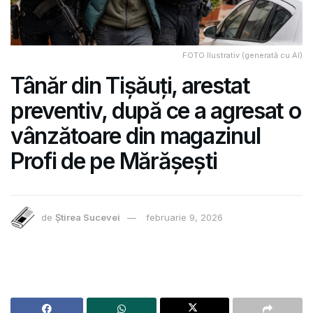
FOTO Ilustrativ (generată cu AI)
Tânăr din Tișăuți, arestat
preventiv, după ce a agresat o
vânzătoare din magazinul
Profi de pe Mărășești
de
Știrea Sucevei
februarie 9, 2026