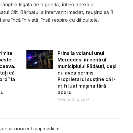
o frânghie legată de o grindă, într-o anexă a
l Clit. Bărbatul a intervenit imediat, reușind să îl
era încă în viață, însă respira cu dificultate.
rimite
Prins la volanul unui
peste
Mercedes, în centrul
ceava.
municipiului Rădăuți, deși
tați că
nu avea permis.
ord” la
Proprietarul susține că i-
ar fi luat mașina fără
au
acord
AUGUST 3, 2026
venția unui echipaj medical.