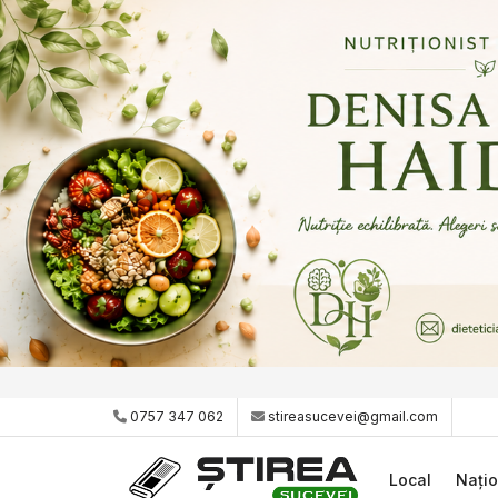
0757 347 062
stireasucevei@gmail.com
Local
Națio