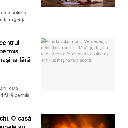
că a solicitat
i de urgență
centrul
 permis.
 mașina fără
ani, este
d fără permis
echi. O casă
agubele au