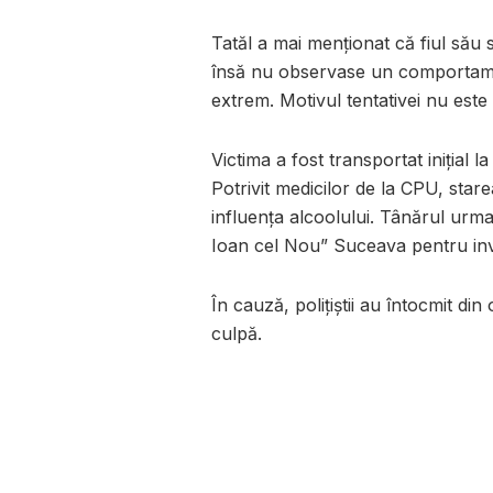
Tatăl a mai menționat că fiul său 
însă nu observase un comportamen
extrem. Motivul tentativei nu est
Victima a fost transportat inițial l
Potrivit medicilor de la CPU, stare
influența alcoolului. Tânărul urma
Ioan cel Nou” Suceava pentru inve
În cauză, polițiștii au întocmit d
culpă.