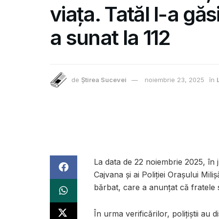
viața. Tatăl l-a găsi
a sunat la 112
de
Știrea Sucevei
noiembrie 23, 2025
în
La data de 22 noiembrie 2025, în jur
Cajvana și ai Poliției Orașului Mil
bărbat, care a anunțat că fratele s
În urma verificărilor, polițiștii au d