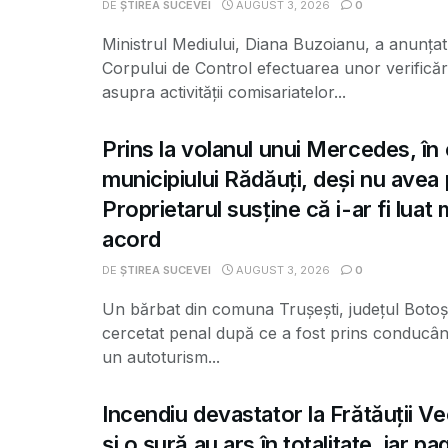
DE
ȘTIREA SUCEVEI
AUGUST 3, 2026
0
Ministrul Mediului, Diana Buzoianu, a anunțat 
Corpului de Control efectuarea unor verificăr
asupra activității comisariatelor...
Prins la volanul unui Mercedes, în 
municipiului Rădăuți, deși nu avea
Proprietarul susține că i-ar fi luat
acord
DE
ȘTIREA SUCEVEI
AUGUST 3, 2026
0
Un bărbat din comuna Trușești, județul Botoș
cercetat penal după ce a fost prins conducân
un autoturism...
Incendiu devastator la Frătăuții V
și o șură au ars în totalitate, iar p