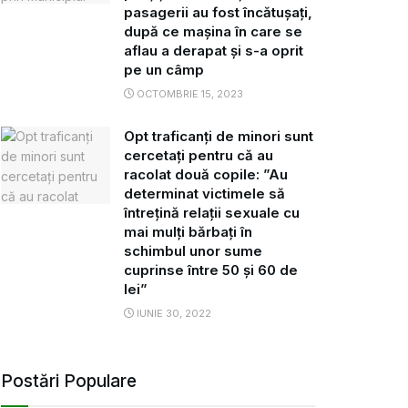
pasagerii au fost încătușați,
după ce mașina în care se
aflau a derapat și s-a oprit
pe un câmp
OCTOMBRIE 15, 2023
Opt traficanți de minori sunt
cercetați pentru că au
racolat două copile: ”Au
determinat victimele să
întreţină relaţii sexuale cu
mai mulți bărbați în
schimbul unor sume
cuprinse între 50 și 60 de
lei”
IUNIE 30, 2022
Postări Populare