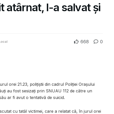
t atârnat, l-a salvat și
668
0
Local
ul orei 21.23, polițiștii din cadrul Poliției Orașului
ișăuți au fost sesizați prin SNUAU 112 de către un
ău ar fi avut o tentativă de suicid.
iscutat cu tatăl victimei, care a relatat că, în jurul orei