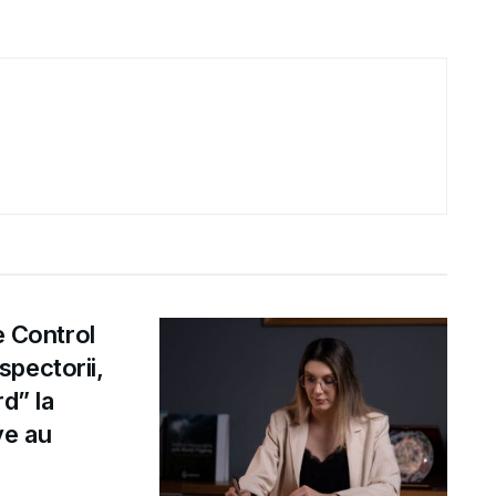
e Control
pectorii,
d” la
ve au