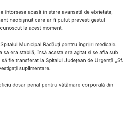
se întorsese acasă în stare avansată de ebrietate,
t neobișnuit care ar fi putut prevesti gestul
e cunoscut la acest moment.
a Spitalul Municipal Rădăuți pentru îngrijiri medicale.
a sa era stabilă, însă acesta era agitat și se afla sub
 să fie transferat la Spitalul Județean de Urgență „Sf.
stigații suplimentare.
in oficiu dosar penal pentru vătămare corporală din