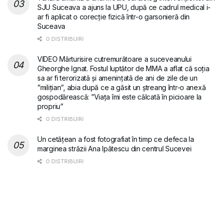
SJU Suceava a ajuns la UPU, după ce cadrul medical i-
ar fi aplicat o corecție fizică într-o garsonieră din
Suceava
0 DISTRIBUIRI
VIDEO Mărturisire cutremurătoare a suceveanului
Gheorghe Ignat. Fostul luptător de MMA a aflat că soția
sa ar fi terorizată și amenințată de ani de zile de un
”milițian”, abia după ce a găsit un ștreang într-o anexă
gospodărească: ”Viața îmi este călcată în picioare la
propriu”
0 DISTRIBUIRI
Un cetățean a fost fotografiat în timp ce defeca la
marginea străzii Ana Ipătescu din centrul Sucevei
0 DISTRIBUIRI