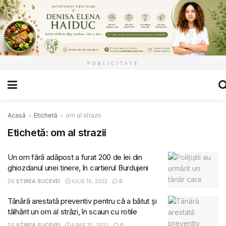
PUBLICITATE
Acasă
Etichetă
om al strazii
Etichetă:
om al strazii
Un om fără adăpost a furat 200 de lei din
ghiozdanul unei tinere, în cartierul Burdujeni
DE
ȘTIREA SUCEVEI
IULIE 16, 2022
0
Tânără arestată preventiv pentru că a bătut și
tâlhărit un om al străzi, în scaun cu rotile
DE
ȘTIREA SUCEVEI
IUNIE 10, 2022
0