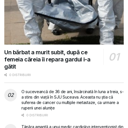
Un bărbat a murit subit, după ce
femeia căreia îi repara gardul i-a
gătit
0 DISTRIBUIRI
O suceveancă de 36 de ani, însărcinată în luna a treia, s-
a stins din viață în SJU Suceava. Aceasta nu știa că
suferea de cancer cu multiple metastaze, ca urmare a
ruperii unei alunițe
0 DISTRIBUIRI
Tânăra amantă a unui medic cardiolog intervenționist din