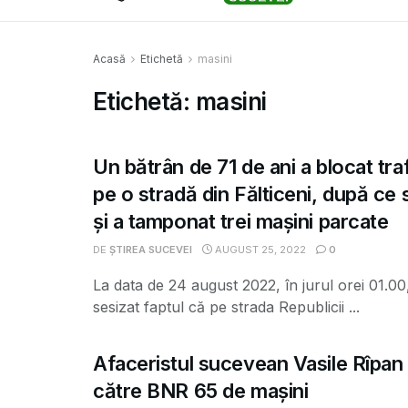
Acasă
Etichetă
masini
Etichetă:
masini
Un bătrân de 71 de ani a blocat traf
pe o stradă din Fălticeni, după ce 
și a tamponat trei mașini parcate
DE
ȘTIREA SUCEVEI
AUGUST 25, 2022
0
La data de 24 august 2022, în jurul orei 01.00,
sesizat faptul că pe strada Republicii ...
Afaceristul sucevean Vasile Rîpan
către BNR 65 de mașini