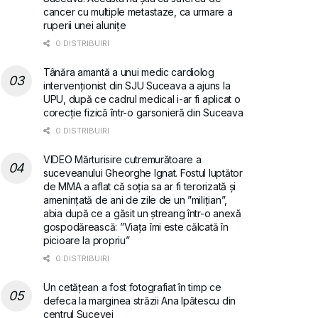
cancer cu multiple metastaze, ca urmare a
ruperii unei alunițe
0 DISTRIBUIRI
Tânăra amantă a unui medic cardiolog
intervenționist din SJU Suceava a ajuns la
UPU, după ce cadrul medical i-ar fi aplicat o
corecție fizică într-o garsonieră din Suceava
0 DISTRIBUIRI
VIDEO Mărturisire cutremurătoare a
suceveanului Gheorghe Ignat. Fostul luptător
de MMA a aflat că soția sa ar fi terorizată și
amenințată de ani de zile de un ”milițian”,
abia după ce a găsit un ștreang într-o anexă
gospodărească: ”Viața îmi este călcată în
picioare la propriu”
0 DISTRIBUIRI
Un cetățean a fost fotografiat în timp ce
defeca la marginea străzii Ana Ipătescu din
centrul Sucevei