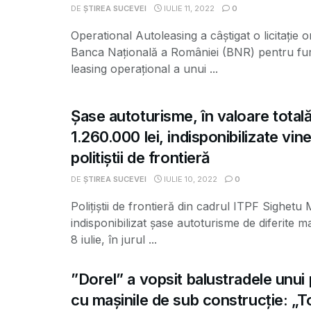
DE
ȘTIREA SUCEVEI
IULIE 11, 2022
0
Operational Autoleasing a câștigat o licitație 
Banca Națională a României (BNR) pentru fur
leasing operațional a unui ...
Șase autoturisme, în valoare total
1.260.000 lei, indisponibilizate vine
politiştii de frontieră
DE
ȘTIREA SUCEVEI
IULIE 10, 2022
0
Polițiștii de frontieră din cadrul ITPF Sighetu
indisponibilizat șase autoturisme de diferite ma
8 iulie, în jurul ...
”Dorel” a vopsit balustradele unui
cu mașinile de sub construcție: „T