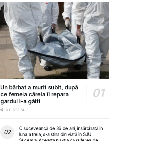
Un bărbat a murit subit, după
ce femeia căreia îi repara
gardul i-a gătit
0 DISTRIBUIRI
O suceveancă de 36 de ani, însărcinată în
luna a treia, s-a stins din viață în SJU
Suceava. Aceasta nu știa că suferea de