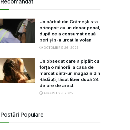
Recomandat
Un bărbat din Grămești s-a
pricopsit cu un dosar penal,
după ce a consumat două
beri și s-a urcat la volan
OCTOMBRIE 26, 2023
Un obsedat care a pipăit cu
forța o minoră la casa de
marcat dintr-un magazin din
Rădăuți, lăsat liber după 24
de ore de arest
AUGUST 29, 2025
Postări Populare