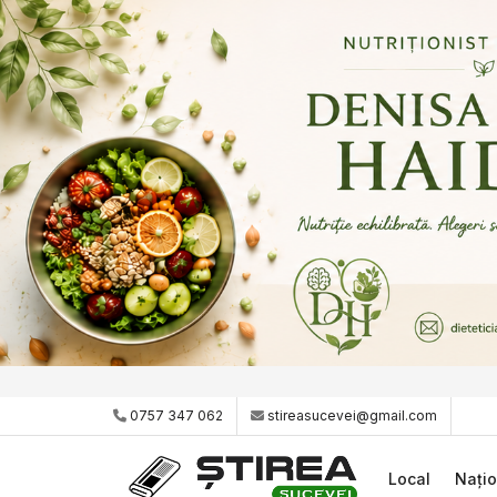
0757 347 062
stireasucevei@gmail.com
Local
Națio