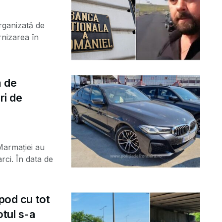
organizată de
nizarea în
ă de
ri de
 Marmației au
rci. În data de
 pod cu tot
otul s-a