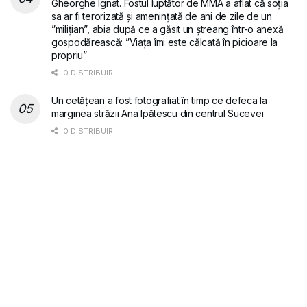
Gheorghe Ignat. Fostul luptător de MMA a aflat că soția
sa ar fi terorizată și amenințată de ani de zile de un
”milițian”, abia după ce a găsit un ștreang într-o anexă
gospodărească: ”Viața îmi este călcată în picioare la
propriu”
0 DISTRIBUIRI
Un cetățean a fost fotografiat în timp ce defeca la
marginea străzii Ana Ipătescu din centrul Sucevei
0 DISTRIBUIRI