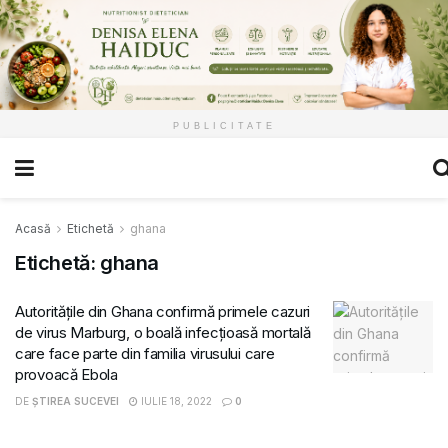
PUBLICITATE
Acasă
Etichetă
ghana
Etichetă:
ghana
Autoritățile din Ghana confirmă primele cazuri
de virus Marburg, o boală infecțioasă mortală
care face parte din familia virusului care
provoacă Ebola
DE
ȘTIREA SUCEVEI
IULIE 18, 2022
0