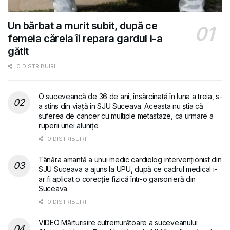
Un bărbat a murit subit, după ce
femeia căreia îi repara gardul i-a
gătit
0 DISTRIBUIRI
O suceveancă de 36 de ani, însărcinată în luna a treia, s-
a stins din viață în SJU Suceava. Aceasta nu știa că
suferea de cancer cu multiple metastaze, ca urmare a
ruperii unei alunițe
0 DISTRIBUIRI
Tânăra amantă a unui medic cardiolog intervenționist din
SJU Suceava a ajuns la UPU, după ce cadrul medical i-
ar fi aplicat o corecție fizică într-o garsonieră din
Suceava
0 DISTRIBUIRI
VIDEO Mărturisire cutremurătoare a suceveanului