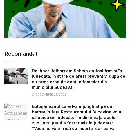
Recomandat
Doi tineri tâlhari din Șcheia au fost trimiși în
judecată, în stare de arest preventiv, după ce
au prins drag de gențile femeilor din
municipiul Suceava
DECEMBRIE 22, 2022
Botoșăneanul care l-a înjunghiat pe un
bărbat în fața Restaurantului Bucovina voia
să ucidă un judecător în dimineața acelei
zile. Inculpatul a fost trimis în judecată:
”Vouă nu vă e frică de moarte, dar ea va