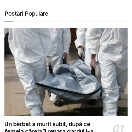
Postări Populare
Un bărbat a murit subit, după ce
femeia căreia îi repara gardul i-a