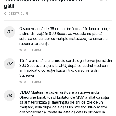
gătit
0 DISTRIBUIRI
O suceveancă de 36 de ani, însărcinată în luna a treia, s-
a stins din viață în SJU Suceava. Aceasta nu știa că
suferea de cancer cu multiple metastaze, ca urmare a
ruperii unei alunițe
0 DISTRIBUIRI
Tânăra amantă a unui medic cardiolog intervenționist din
SJU Suceava a ajuns la UPU, după ce cadrul medical i-
ar fi aplicat o corecție fizică într-o garsonieră din
Suceava
0 DISTRIBUIRI
VIDEO Mărturisire cutremurătoare a suceveanului
Gheorghe Ignat. Fostul luptător de MMA a aflat că soția
sa ar fi terorizată și amenințată de ani de zile de un
”milițian”, abia după ce a găsit un ștreang într-o anexă
gospodărească: ”Viața îmi este călcată în picioare la