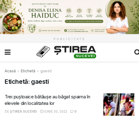
PUBLICITATE
Acasă
Etichetă
gaesti
Etichetă:
gaesti
Trei puștoaice bătăușe au băgat spaima în
elevele din localitatea lor
DE
ȘTIREA SUCEVEI
IUNIE 30, 2022
0