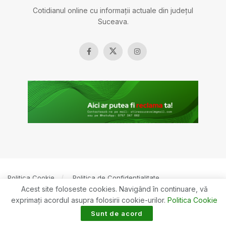
Cotidianul online cu informații actuale din județul
Suceava.
Politica Cookie
Politica de Confidențialitate
Acest site foloseste cookies. Navigând în continuare, vă
© 2022
ȘTIREASUCEVEI.RO
Toate drepturile rezervate. Creare site
exprimaţi acordul asupra folosirii cookie-urilor.
Politica Cookie
BOSSNET
Sunt de acord