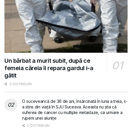
Un bărbat a murit subit, după ce
femeia căreia îi repara gardul i-a
gătit
0 DISTRIBUIRI
O suceveancă de 36 de ani, însărcinată în luna a treia, s-
a stins din viață în SJU Suceava. Aceasta nu știa că
suferea de cancer cu multiple metastaze, ca urmare a
ruperii unei alunițe
0 DISTRIBUIRI