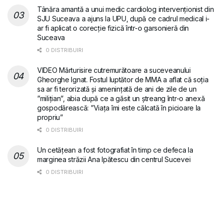
Tânăra amantă a unui medic cardiolog intervenționist din
SJU Suceava a ajuns la UPU, după ce cadrul medical i-
ar fi aplicat o corecție fizică într-o garsonieră din
Suceava
0 DISTRIBUIRI
VIDEO Mărturisire cutremurătoare a suceveanului
Gheorghe Ignat. Fostul luptător de MMA a aflat că soția
sa ar fi terorizată și amenințată de ani de zile de un
”milițian”, abia după ce a găsit un ștreang într-o anexă
gospodărească: ”Viața îmi este călcată în picioare la
propriu”
0 DISTRIBUIRI
Un cetățean a fost fotografiat în timp ce defeca la
marginea străzii Ana Ipătescu din centrul Sucevei
0 DISTRIBUIRI