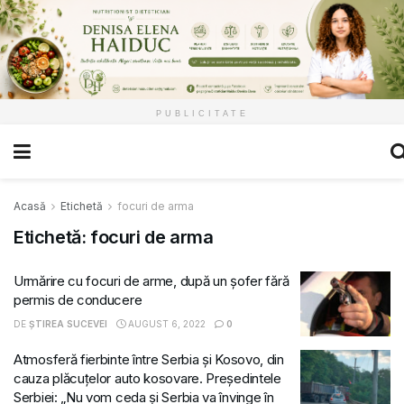
PUBLICITATE
Acasă
Etichetă
focuri de arma
Etichetă:
focuri de arma
Urmărire cu focuri de arme, după un șofer fără
permis de conducere
DE
ȘTIREA SUCEVEI
AUGUST 6, 2022
0
Atmosferă fierbinte între Serbia și Kosovo, din
cauza plăcuțelor auto kosovare. Președintele
Serbiei: „Nu vom ceda și Serbia va învinge în