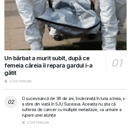
Un bărbat a murit subit, după ce
femeia căreia îi repara gardul i-a
gătit
0 DISTRIBUIRI
O suceveancă de 36 de ani, însărcinată în luna a treia, s-
a stins din viață în SJU Suceava. Aceasta nu știa că
suferea de cancer cu multiple metastaze, ca urmare a
ruperii unei alunițe
0 DISTRIBUIRI