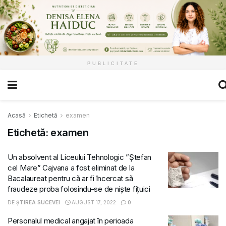
PUBLICITATE
Acasă
Etichetă
examen
Etichetă:
examen
Un absolvent al Liceului Tehnologic ”Ștefan
cel Mare” Cajvana a fost eliminat de la
Bacalaureat pentru că ar fi încercat să
fraudeze proba folosindu-se de niște fițuici
DE
ȘTIREA SUCEVEI
AUGUST 17, 2022
0
Personalul medical angajat în perioada