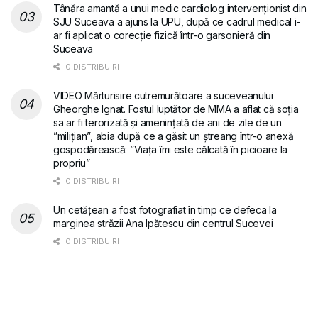
Tânăra amantă a unui medic cardiolog intervenționist din
SJU Suceava a ajuns la UPU, după ce cadrul medical i-
ar fi aplicat o corecție fizică într-o garsonieră din
Suceava
0 DISTRIBUIRI
VIDEO Mărturisire cutremurătoare a suceveanului
Gheorghe Ignat. Fostul luptător de MMA a aflat că soția
sa ar fi terorizată și amenințată de ani de zile de un
”milițian”, abia după ce a găsit un ștreang într-o anexă
gospodărească: ”Viața îmi este călcată în picioare la
propriu”
0 DISTRIBUIRI
Un cetățean a fost fotografiat în timp ce defeca la
marginea străzii Ana Ipătescu din centrul Sucevei
0 DISTRIBUIRI