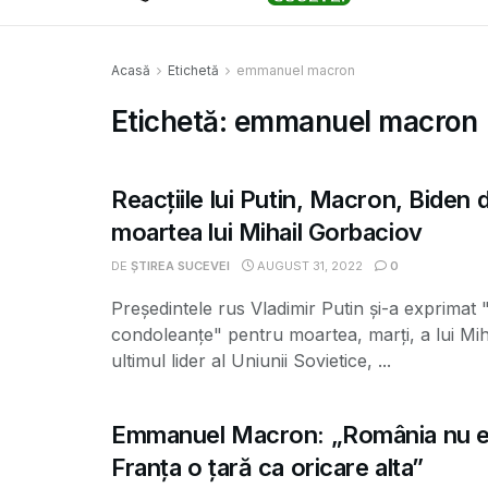
Acasă
Etichetă
emmanuel macron
Etichetă:
emmanuel macron
Reacțiile lui Putin, Macron, Biden
moartea lui Mihail Gorbaciov
DE
ȘTIREA SUCEVEI
AUGUST 31, 2022
0
Preşedintele rus Vladimir Putin şi-a exprimat
condoleanţe" pentru moartea, marţi, a lui Mih
ultimul lider al Uniunii Sovietice, ...
Emmanuel Macron: „România nu e
Franța o țară ca oricare alta”