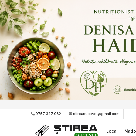
0757 347 062
stireasucevei@gmail.com
Local
Națio