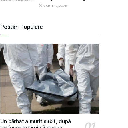
MARTIE 7, 2025
Postări Populare
Un bărbat a murit subit, după
ce femeia căreia îi repara