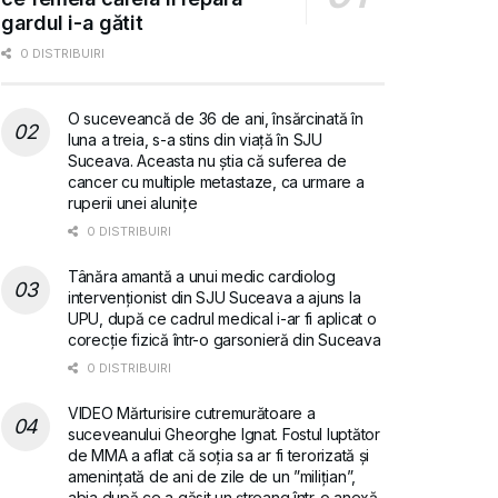
gardul i-a gătit
0 DISTRIBUIRI
O suceveancă de 36 de ani, însărcinată în
luna a treia, s-a stins din viață în SJU
Suceava. Aceasta nu știa că suferea de
cancer cu multiple metastaze, ca urmare a
ruperii unei alunițe
0 DISTRIBUIRI
Tânăra amantă a unui medic cardiolog
intervenționist din SJU Suceava a ajuns la
UPU, după ce cadrul medical i-ar fi aplicat o
corecție fizică într-o garsonieră din Suceava
0 DISTRIBUIRI
VIDEO Mărturisire cutremurătoare a
suceveanului Gheorghe Ignat. Fostul luptător
de MMA a aflat că soția sa ar fi terorizată și
amenințată de ani de zile de un ”milițian”,
abia după ce a găsit un ștreang într-o anexă