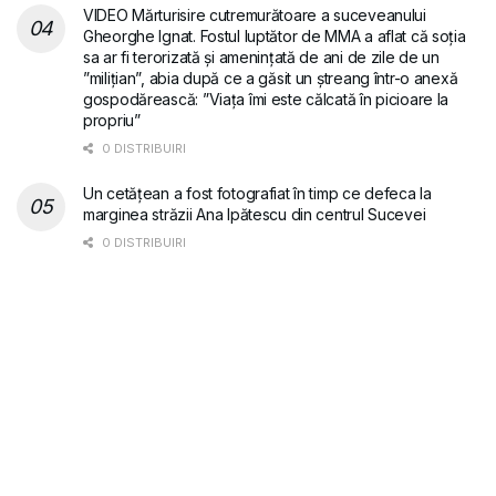
VIDEO Mărturisire cutremurătoare a suceveanului
Gheorghe Ignat. Fostul luptător de MMA a aflat că soția
sa ar fi terorizată și amenințată de ani de zile de un
”milițian”, abia după ce a găsit un ștreang într-o anexă
gospodărească: ”Viața îmi este călcată în picioare la
propriu”
0 DISTRIBUIRI
Un cetățean a fost fotografiat în timp ce defeca la
marginea străzii Ana Ipătescu din centrul Sucevei
0 DISTRIBUIRI