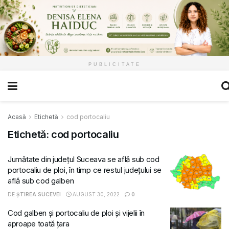
PUBLICITATE
Acasă
Etichetă
cod portocaliu
Etichetă:
cod portocaliu
Jumătate din județul Suceava se află sub cod
portocaliu de ploi, în timp ce restul județului se
află sub cod galben
DE
ȘTIREA SUCEVEI
AUGUST 30, 2022
0
Cod galben și portocaliu de ploi și vijelii în
aproape toată țara