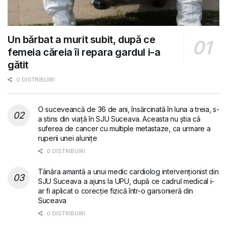
Un bărbat a murit subit, după ce
femeia căreia îi repara gardul i-a
gătit
0 DISTRIBUIRI
O suceveancă de 36 de ani, însărcinată în luna a treia, s-
a stins din viață în SJU Suceava. Aceasta nu știa că
suferea de cancer cu multiple metastaze, ca urmare a
ruperii unei alunițe
0 DISTRIBUIRI
Tânăra amantă a unui medic cardiolog intervenționist din
SJU Suceava a ajuns la UPU, după ce cadrul medical i-
ar fi aplicat o corecție fizică într-o garsonieră din
Suceava
0 DISTRIBUIRI