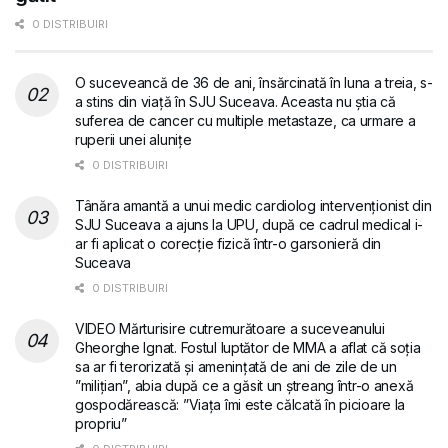
0 DISTRIBUIRI
O suceveancă de 36 de ani, însărcinată în luna a treia, s-
a stins din viață în SJU Suceava. Aceasta nu știa că
suferea de cancer cu multiple metastaze, ca urmare a
ruperii unei alunițe
0 DISTRIBUIRI
Tânăra amantă a unui medic cardiolog intervenționist din
SJU Suceava a ajuns la UPU, după ce cadrul medical i-
ar fi aplicat o corecție fizică într-o garsonieră din
Suceava
0 DISTRIBUIRI
VIDEO Mărturisire cutremurătoare a suceveanului
Gheorghe Ignat. Fostul luptător de MMA a aflat că soția
sa ar fi terorizată și amenințată de ani de zile de un
”milițian”, abia după ce a găsit un ștreang într-o anexă
gospodărească: ”Viața îmi este călcată în picioare la
propriu”