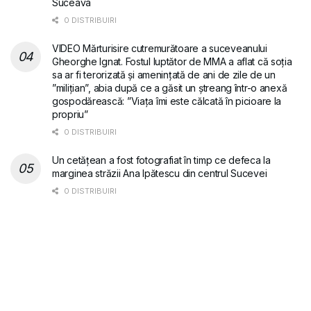
Suceava
0 DISTRIBUIRI
VIDEO Mărturisire cutremurătoare a suceveanului
Gheorghe Ignat. Fostul luptător de MMA a aflat că soția
sa ar fi terorizată și amenințată de ani de zile de un
”milițian”, abia după ce a găsit un ștreang într-o anexă
gospodărească: ”Viața îmi este călcată în picioare la
propriu”
0 DISTRIBUIRI
Un cetățean a fost fotografiat în timp ce defeca la
marginea străzii Ana Ipătescu din centrul Sucevei
0 DISTRIBUIRI