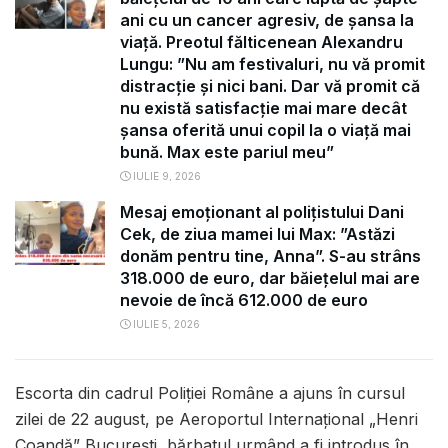
ani cu un cancer agresiv, de șansa la
viață. Preotul fălticenean Alexandru
Lungu: ”Nu am festivaluri, nu vă promit
distracție și nici bani. Dar vă promit că
nu există satisfacție mai mare decât
șansa oferită unui copil la o viață mai
bună. Max este pariul meu”
IULIE 9, 2026
Mesaj emoționant al polițistului Dani
Cek, de ziua mamei lui Max: ”Astăzi
donăm pentru tine, Anna”. S-au strâns
318.000 de euro, dar băiețelul mai are
nevoie de încă 612.000 de euro
IULIE 5, 2026
Escorta din cadrul Poliției Române a ajuns în cursul
zilei de 22 august, pe Aeroportul Internațional „Henri
Coandă” București, bărbatul urmând a fi introdus în