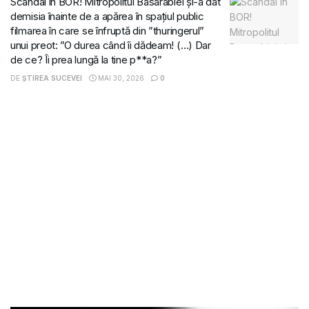
Scandal în BOR! Mitropolitul Basarabiei și-a dat
demisia înainte de a apărea în spațiul public
filmarea în care se înfruptă din ”thuringerul”
unui preot: ”O durea când îi dădeam! (…) Dar
de ce? Îi prea lungă la tine p**a?”
DE
ȘTIREA SUCEVEI
MAI 30, 2026
0