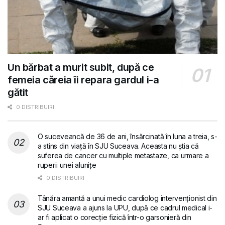
Un bărbat a murit subit, după ce
femeia căreia îi repara gardul i-a
gătit
0 DISTRIBUIRI
O suceveancă de 36 de ani, însărcinată în luna a treia, s-
a stins din viață în SJU Suceava. Aceasta nu știa că
suferea de cancer cu multiple metastaze, ca urmare a
ruperii unei alunițe
0 DISTRIBUIRI
Tânăra amantă a unui medic cardiolog intervenționist din
SJU Suceava a ajuns la UPU, după ce cadrul medical i-
ar fi aplicat o corecție fizică într-o garsonieră din