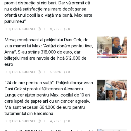
promit distracție și nici bani. Dar vă promit că
nu există satisfacție mai mare decât șansa
oferită unui copil la o viață mai bună. Max este
pariul meu”
DE
ȘTIREA SUCEVEI
IULIE 9, 2026
0
Mesaj emoționant al polițistului Dani Cek, de
ziua mamei lui Max: ”Astăzi donăm pentru tine,
Anna”. S-au strâns 318.000 de euro, dar
băiețelul mai are nevoie de încă 612.000 de
euro
DE
ȘTIREA SUCEVEI
IULIE 5, 2026
0
”24 de ore pentru o viață”. Polițistul brașovean
Dani Cek și preotul fălticenean Alexandru
Lungu cer ajutor pentru Max, copilul de 10 ani
care luptă de șapte ani cu un cancer agresiv.
Mai sunt necesari 664.000 de euro pentru
tratamentul din Barcelona
DE
ȘTIREA SUCEVEI
IULIE 4, 2026
0