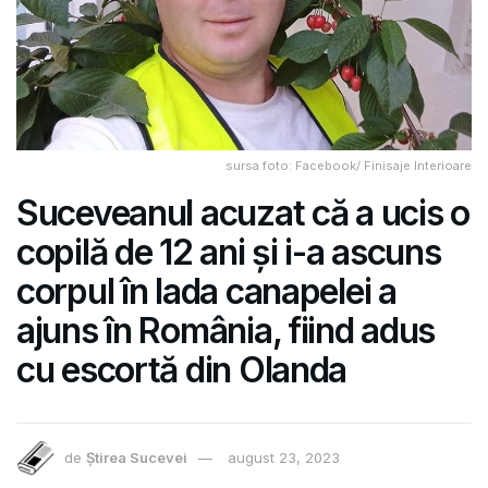
sursa foto: Facebook/ Finisaje Interioare
Suceveanul acuzat că a ucis o
copilă de 12 ani și i-a ascuns
corpul în lada canapelei a
ajuns în România, fiind adus
cu escortă din Olanda
de
Știrea Sucevei
august 23, 2023