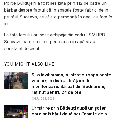
Poliție Burdujeni a fost sesizată prin 112 de către un
bărbat despre faptul că în spatele fostei fabrici de in,
pe râul Suceava, se află o persoană în apă, cu fața în
jos.
La fața locului au sosit echipaje din cadrul SMURD
Suceava care au scos persoana din apă și au
constatat decesul.
YOU MIGHT ALSO LIKE
Și-a lovit mama, a intrat cu sapa peste
vecini și a distrus brățara de
monitorizare. Bărbat din Bodnăreni,
reținut pentru 24 de ore
IULIE 28, 2026
Urmărire prin Bădeuți după un șofer
care ar fi băut două beri înainte de a