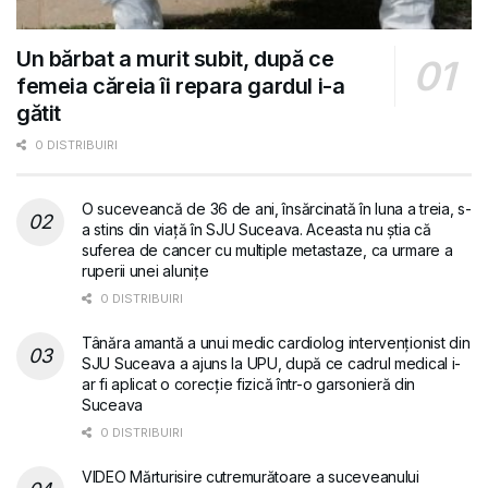
Un bărbat a murit subit, după ce
femeia căreia îi repara gardul i-a
gătit
0 DISTRIBUIRI
O suceveancă de 36 de ani, însărcinată în luna a treia, s-
a stins din viață în SJU Suceava. Aceasta nu știa că
suferea de cancer cu multiple metastaze, ca urmare a
ruperii unei alunițe
0 DISTRIBUIRI
Tânăra amantă a unui medic cardiolog intervenționist din
SJU Suceava a ajuns la UPU, după ce cadrul medical i-
ar fi aplicat o corecție fizică într-o garsonieră din
Suceava
0 DISTRIBUIRI
VIDEO Mărturisire cutremurătoare a suceveanului