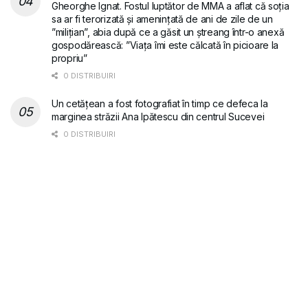
Gheorghe Ignat. Fostul luptător de MMA a aflat că soția
sa ar fi terorizată și amenințată de ani de zile de un
”milițian”, abia după ce a găsit un ștreang într-o anexă
gospodărească: ”Viața îmi este călcată în picioare la
propriu”
0 DISTRIBUIRI
Un cetățean a fost fotografiat în timp ce defeca la
marginea străzii Ana Ipătescu din centrul Sucevei
0 DISTRIBUIRI