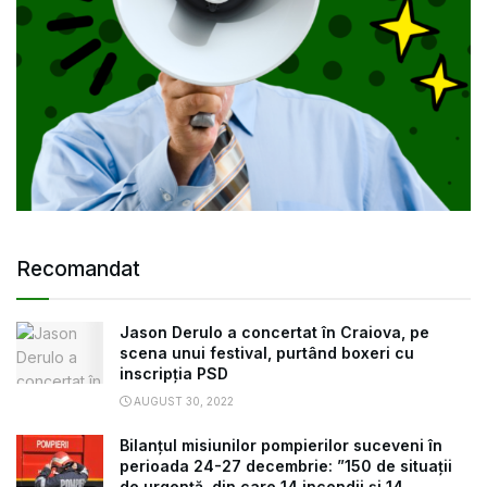
Recomandat
Jason Derulo a concertat în Craiova, pe
scena unui festival, purtând boxeri cu
inscripția PSD
AUGUST 30, 2022
Bilanțul misiunilor pompierilor suceveni în
perioada 24-27 decembrie: ”150 de situații
de urgență, din care 14 incendii și 14