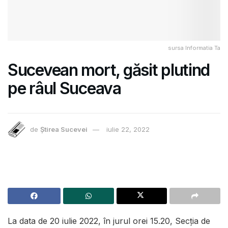
sursa Informatia Ta
Sucevean mort, găsit plutind
pe râul Suceava
de
Știrea Sucevei
iulie 22, 2022
La data de 20 iulie 2022, în jurul orei 15.20, Secția de