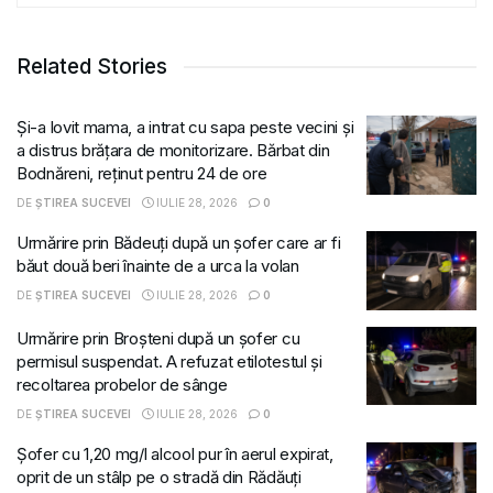
Related Stories
Și-a lovit mama, a intrat cu sapa peste vecini și
a distrus brățara de monitorizare. Bărbat din
Bodnăreni, reținut pentru 24 de ore
DE
ȘTIREA SUCEVEI
IULIE 28, 2026
0
Urmărire prin Bădeuți după un șofer care ar fi
băut două beri înainte de a urca la volan
DE
ȘTIREA SUCEVEI
IULIE 28, 2026
0
Urmărire prin Broșteni după un șofer cu
permisul suspendat. A refuzat etilotestul și
recoltarea probelor de sânge
DE
ȘTIREA SUCEVEI
IULIE 28, 2026
0
Șofer cu 1,20 mg/l alcool pur în aerul expirat,
oprit de un stâlp pe o stradă din Rădăuți