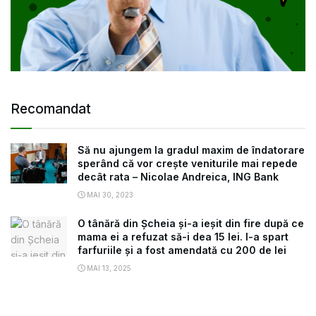
Recomandat
Să nu ajungem la gradul maxim de îndatorare
sperând că vor crește veniturile mai repede
decât rata – Nicolae Andreica, ING Bank
MAI 30, 2023
O tânără din Șcheia și-a ieșit din fire după ce
mama ei a refuzat să-i dea 15 lei. I-a spart
farfuriile și a fost amendată cu 200 de lei
MAI 13, 2025