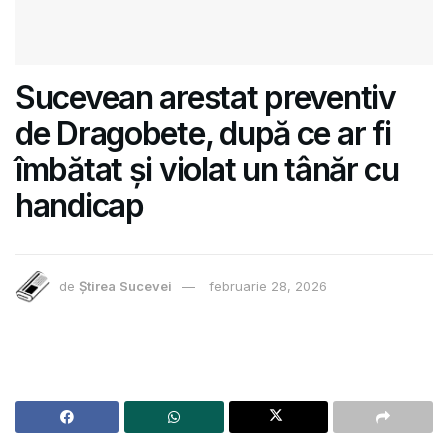
Sucevean arestat preventiv
de Dragobete, după ce ar fi
îmbătat și violat un tânăr cu
handicap
de
Știrea Sucevei
februarie 28, 2026