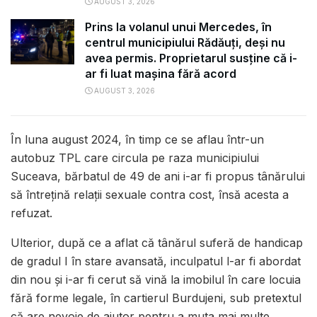
AUGUST 3, 2026
Prins la volanul unui Mercedes, în
centrul municipiului Rădăuți, deși nu
avea permis. Proprietarul susține că i-
ar fi luat mașina fără acord
AUGUST 3, 2026
În luna august 2024, în timp ce se aflau într-un
autobuz TPL care circula pe raza municipiului
Suceava, bărbatul de 49 de ani i-ar fi propus tânărului
să întrețină relații sexuale contra cost, însă acesta a
refuzat.
Ulterior, după ce a aflat că tânărul suferă de handicap
de gradul I în stare avansată, inculpatul l-ar fi abordat
din nou și i-ar fi cerut să vină la imobilul în care locuia
fără forme legale, în cartierul Burdujeni, sub pretextul
că are nevoie de ajutor pentru a muta mai multe