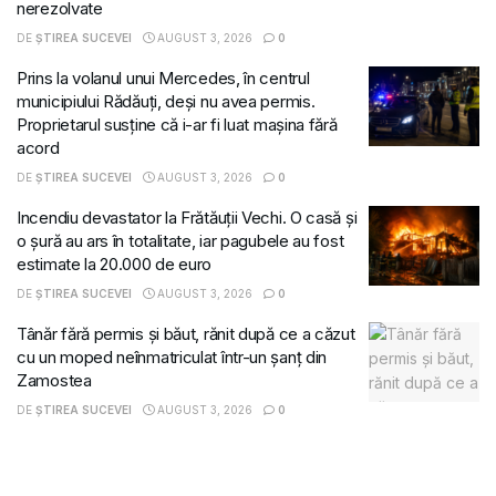
nerezolvate
DE
ȘTIREA SUCEVEI
AUGUST 3, 2026
0
Prins la volanul unui Mercedes, în centrul
municipiului Rădăuți, deși nu avea permis.
Proprietarul susține că i-ar fi luat mașina fără
acord
DE
ȘTIREA SUCEVEI
AUGUST 3, 2026
0
Incendiu devastator la Frătăuții Vechi. O casă și
o șură au ars în totalitate, iar pagubele au fost
estimate la 20.000 de euro
DE
ȘTIREA SUCEVEI
AUGUST 3, 2026
0
Tânăr fără permis și băut, rănit după ce a căzut
cu un moped neînmatriculat într-un șanț din
Zamostea
DE
ȘTIREA SUCEVEI
AUGUST 3, 2026
0