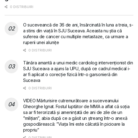
0 DISTRIBUIRI
O suceveancă de 36 de ani, însărcinată în luna a treia, s-
a stins din viață în SJU Suceava. Aceasta nu știa că
suferea de cancer cu multiple metastaze, ca urmare a
ruperii unei alunițe
0 DISTRIBUIRI
Tânăra amantă a unui medic cardiolog intervenționist din
SJU Suceava a ajuns la UPU, după ce cadrul medical i-
ar fi aplicat o corecție fizică într-o garsonieră din
Suceava
0 DISTRIBUIRI
VIDEO Mărturisire cutremurătoare a suceveanului
Gheorghe Ignat. Fostul luptător de MMA a aflat că soția
sa ar fi terorizată și amenințată de ani de zile de un
”milițian”, abia după ce a găsit un ștreang într-o anexă
gospodărească: ”Viața îmi este călcată în picioare la
propriu”
0 DISTRIBUIRI