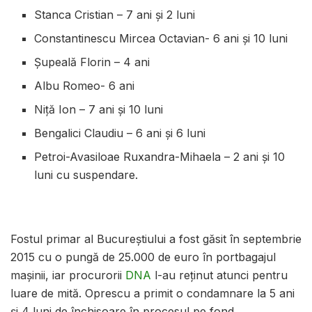
Stanca Cristian – 7 ani și 2 luni
Constantinescu Mircea Octavian- 6 ani și 10 luni
Șupeală Florin – 4 ani
Albu Romeo- 6 ani
Niță Ion – 7 ani și 10 luni
Bengalici Claudiu – 6 ani și 6 luni
Petroi-Avasiloae Ruxandra-Mihaela – 2 ani și 10
luni cu suspendare.
Fostul primar al Bucureștiului a fost găsit în septembrie
2015 cu o pungă de 25.000 de euro în portbagajul
mașinii, iar procurorii
DNA
l-au reținut atunci pentru
luare de mită. Oprescu a primit o condamnare la 5 ani
și 4 luni de închisoare în procesul pe fond.