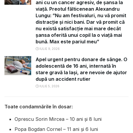
ani cu un cancer agresiv, de șansa la
viață. Preotul fălticenean Alexandru
Lungu: ”Nu am festivaluri, nu vă promit
distracție și nici bani. Dar vă promit că
nu există satisfacție mai mare decât
șansa oferită unui copil la o viață mai
bună. Max este pariul meu”
IULIE 9, 2026
Apel urgent pentru donare de sânge. O
adolescentă de 16 ani, internată în
stare gravă la Iași, are nevoie de ajutor
după un accident rutier
IULIE 5, 2026
Toate condamnările în dosar:
Oprescu Sorin Mircea – 10 ani și 8 luni
Popa Bogdan Cornel – 11 ani și 6 luni