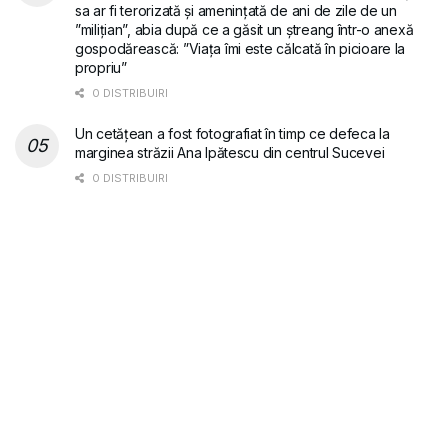
sa ar fi terorizată și amenințată de ani de zile de un
”milițian”, abia după ce a găsit un ștreang într-o anexă
gospodărească: ”Viața îmi este călcată în picioare la
propriu”
0 DISTRIBUIRI
Un cetățean a fost fotografiat în timp ce defeca la
marginea străzii Ana Ipătescu din centrul Sucevei
0 DISTRIBUIRI