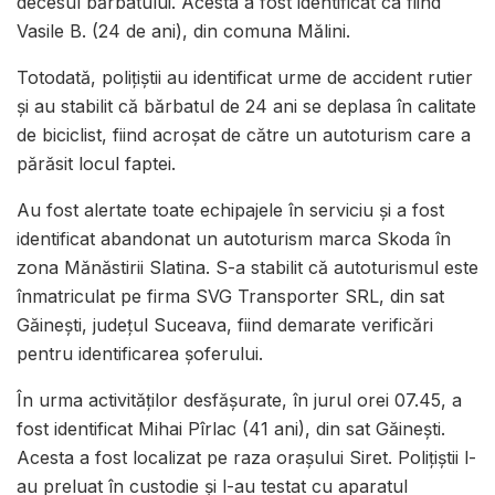
decesul bărbatului. Acesta a fost identificat ca fiind
Vasile B. (24 de ani), din comuna Mălini.
Totodată, polițiștii au identificat urme de accident rutier
și au stabilit că bărbatul de 24 ani se deplasa în calitate
de biciclist, fiind acroșat de către un autoturism care a
părăsit locul faptei.
Au fost alertate toate echipajele în serviciu și a fost
identificat abandonat un autoturism marca Skoda în
zona Mănăstirii Slatina. S-a stabilit că autoturismul este
înmatriculat pe firma SVG Transporter SRL, din sat
Găinești, județul Suceava, fiind demarate verificări
pentru identificarea șoferului.
În urma activităților desfășurate, în jurul orei 07.45, a
fost identificat Mihai Pîrlac (41 ani), din sat Găinești.
Acesta a fost localizat pe raza orașului Siret. Polițiștii l-
au preluat în custodie și l-au testat cu aparatul