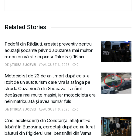
Related Stories
Pedofil din Rădăuți, arestat preventiv pentru
acuzații șocante privind abuzarea mai multor
minori cu vârste cuprinse între 5 și 16 ani
DE
ȘTIREA SUCEVEI
AUGUST 6, 2026
0
Motociclist de 23 de ani, mort după ce s-a
izbit de un autoturism care vira la stânga pe
strada Cuza Vodă din Suceava. Tânărul
depășea mai multe mașini, iar motocicleta era
neînmatriculată și avea număr fals
DE
ȘTIREA SUCEVEI
AUGUST 6, 2026
0
Cinci adolescenți din Constanța, aflați într-o
tabără în Bucovina, cercetați după ce au furat
băuturi din frigiderul unei benzinării din Vama