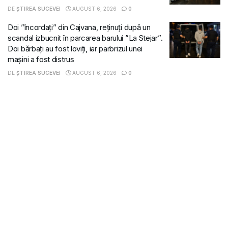
DE
ȘTIREA SUCEVEI
AUGUST 6, 2026
0
Doi ”încordați” din Cajvana, reținuți după un
scandal izbucnit în parcarea barului ”La Stejar”.
Doi bărbați au fost loviți, iar parbrizul unei
mașini a fost distrus
DE
ȘTIREA SUCEVEI
AUGUST 6, 2026
0