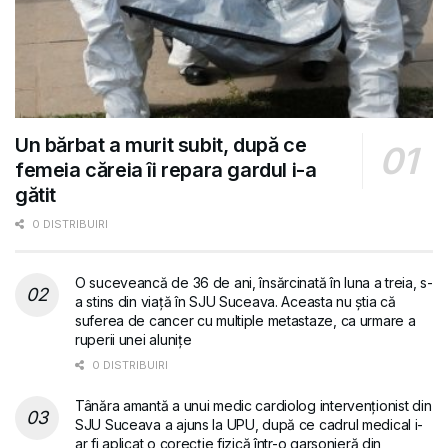
Un bărbat a murit subit, după ce
femeia căreia îi repara gardul i-a
gătit
0 DISTRIBUIRI
O suceveancă de 36 de ani, însărcinată în luna a treia, s-
a stins din viață în SJU Suceava. Aceasta nu știa că
suferea de cancer cu multiple metastaze, ca urmare a
ruperii unei alunițe
0 DISTRIBUIRI
Tânăra amantă a unui medic cardiolog intervenționist din
SJU Suceava a ajuns la UPU, după ce cadrul medical i-
ar fi aplicat o corecție fizică într-o garsonieră din