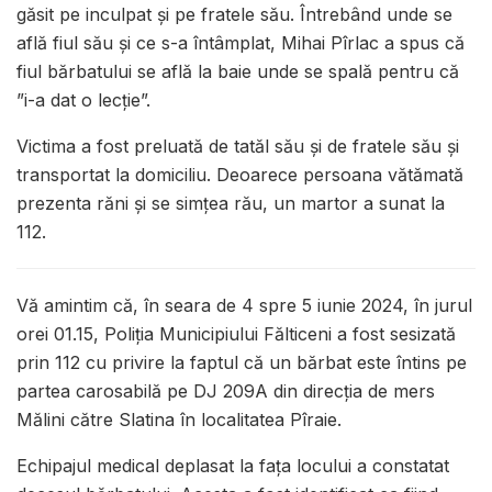
găsit pe inculpat și pe fratele său. Întrebând unde se
află fiul său și ce s-a întâmplat, Mihai Pîrlac a spus că
fiul bărbatului se află la baie unde se spală pentru că
”i-a dat o lecție”.
Victima a fost preluată de tatăl său și de fratele său și
transportat la domiciliu. Deoarece persoana vătămată
prezenta răni și se simțea rău, un martor a sunat la
112.
Vă amintim că, în seara de 4 spre 5 iunie 2024, în jurul
orei 01.15, Poliția Municipiului Fălticeni a fost sesizată
prin 112 cu privire la faptul că un bărbat este întins pe
partea carosabilă pe DJ 209A din direcția de mers
Mălini către Slatina în localitatea Pîraie.
Echipajul medical deplasat la fața locului a constatat