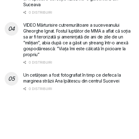
Suceava
0 DISTRIBUIRI
VIDEO Mărturisire cutremurătoare a suceveanului
Gheorghe Ignat. Fostul luptător de MMA a aflat că soția
sa ar fi terorizată și amenințată de ani de zile de un
”milițian”, abia după ce a găsit un ștreang într-o anexă
gospodărească: ”Viața îmi este călcată în picioare la
propriu”
0 DISTRIBUIRI
Un cetățean a fost fotografiat în timp ce defeca la
marginea străzii Ana Ipătescu din centrul Sucevei
0 DISTRIBUIRI