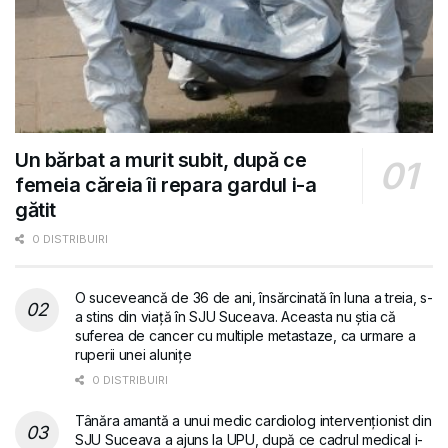
Un bărbat a murit subit, după ce
femeia căreia îi repara gardul i-a
gătit
0 DISTRIBUIRI
O suceveancă de 36 de ani, însărcinată în luna a treia, s-
a stins din viață în SJU Suceava. Aceasta nu știa că
suferea de cancer cu multiple metastaze, ca urmare a
ruperii unei alunițe
0 DISTRIBUIRI
Tânăra amantă a unui medic cardiolog intervenționist din
SJU Suceava a ajuns la UPU, după ce cadrul medical i-