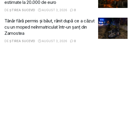
estimate la 20.000 de euro
DE
ȘTIREA SUCEVEI
AUGUST 3, 2026
0
Tânăr fără permis și băut, rănit după ce a căzut
cu un moped neînmatriculat într-un șanț din
Zamostea
DE
ȘTIREA SUCEVEI
AUGUST 3, 2026
0