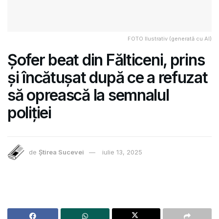
FOTO Ilustrativ (generată cu AI)
Șofer beat din Fălticeni, prins
și încătușat după ce a refuzat
să oprească la semnalul
poliției
de
Știrea Sucevei
iulie 13, 2025