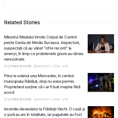
Related Stories
Ministrul Mediului trimite Corpul de Control
peste Garda de Mediu Suceava. Inspectorii,
suspectați că au vânat ”cifre record” la
amenzi, în timp ce problemele grave au rămas
nerezolvate
DE
ȘTIREA SUCEVEI
AUGUST 3, 2026
0
Prins la volanul unui Mercedes, în centrul
municipiului Rădăuți, deși nu avea permis.
Proprietarul susține că i-ar fi luat mașina fără
acord
DE
ȘTIREA SUCEVEI
AUGUST 3, 2026
0
Incendiu devastator la Frătăuții Vechi. O casă și
o șură au ars în totalitate, iar pagubele au fost