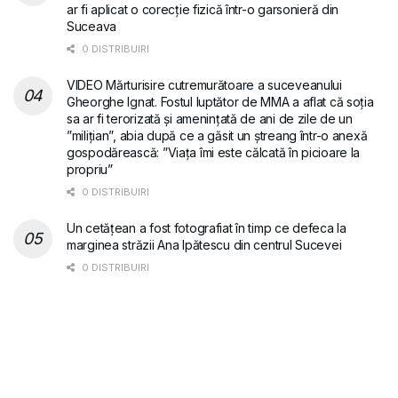
ar fi aplicat o corecție fizică într-o garsonieră din
Suceava
0 DISTRIBUIRI
VIDEO Mărturisire cutremurătoare a suceveanului
Gheorghe Ignat. Fostul luptător de MMA a aflat că soția
sa ar fi terorizată și amenințată de ani de zile de un
”milițian”, abia după ce a găsit un ștreang într-o anexă
gospodărească: ”Viața îmi este călcată în picioare la
propriu”
0 DISTRIBUIRI
Un cetățean a fost fotografiat în timp ce defeca la
marginea străzii Ana Ipătescu din centrul Sucevei
0 DISTRIBUIRI