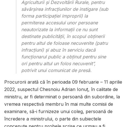
Agriculturii și Dezvoltării Rurale, pentru
săvârșirea infracțiunilor de instigare (sub
forma participației improprii) la
permiterea accesului unor persoane
neautorizate la informații ce nu sunt
destinate publicității, în scopul obținerii
pentru altul de foloase necuvenite (patru
infracțiuni) și abuz în serviciu dacă
funcționarul public a obținut pentru sine
ori pentru altul un folos necuvenit”,
potrivit unui comunicat de presă.
Procurorii arată că în perioada 09 februarie – 11 aprilie
2022, suspectul Chesnoiu Adrian Ionuț, în calitate de
ministru, ar fi determinat o persoană din subordine, la
vremea respectivă membru în mai multe comisii de
examinare, să-i furnizeze unui coleg, persoană de
încredere a ministrului, o parte din subiectele
concepute pentru probele scrise ce urmau a fi