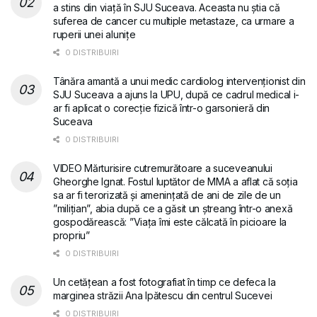
a stins din viață în SJU Suceava. Aceasta nu știa că
suferea de cancer cu multiple metastaze, ca urmare a
ruperii unei alunițe
0 DISTRIBUIRI
Tânăra amantă a unui medic cardiolog intervenționist din
SJU Suceava a ajuns la UPU, după ce cadrul medical i-
ar fi aplicat o corecție fizică într-o garsonieră din
Suceava
0 DISTRIBUIRI
VIDEO Mărturisire cutremurătoare a suceveanului
Gheorghe Ignat. Fostul luptător de MMA a aflat că soția
sa ar fi terorizată și amenințată de ani de zile de un
”milițian”, abia după ce a găsit un ștreang într-o anexă
gospodărească: ”Viața îmi este călcată în picioare la
propriu”
0 DISTRIBUIRI
Un cetățean a fost fotografiat în timp ce defeca la
marginea străzii Ana Ipătescu din centrul Sucevei
0 DISTRIBUIRI