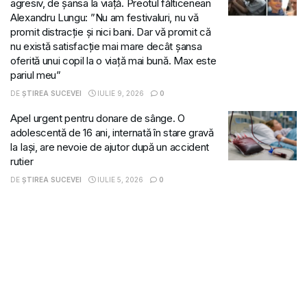
agresiv, de șansa la viață. Preotul fălticenean
Alexandru Lungu: ”Nu am festivaluri, nu vă
promit distracție și nici bani. Dar vă promit că
nu există satisfacție mai mare decât șansa
oferită unui copil la o viață mai bună. Max este
pariul meu”
DE
ȘTIREA SUCEVEI
IULIE 9, 2026
0
Apel urgent pentru donare de sânge. O
adolescentă de 16 ani, internată în stare gravă
la Iași, are nevoie de ajutor după un accident
rutier
DE
ȘTIREA SUCEVEI
IULIE 5, 2026
0