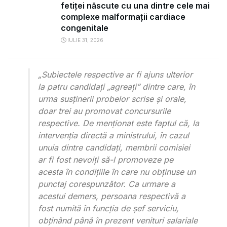
fetiței născute cu una dintre cele mai
complexe malformații cardiace
congenitale
IULIE 31, 2026
„Subiectele respective ar fi ajuns ulterior
la patru candidați „agreați” dintre care, în
urma susținerii probelor scrise și orale,
doar trei au promovat concursurile
respective. De menționat este faptul că, la
intervenția directă a ministrului, în cazul
unuia dintre candidați, membrii comisiei
ar fi fost nevoiți să-l promoveze pe
acesta în condițiile în care nu obținuse un
punctaj corespunzător. Ca urmare a
acestui demers, persoana respectivă a
fost numită în funcția de șef serviciu,
obținând până în prezent venituri salariale