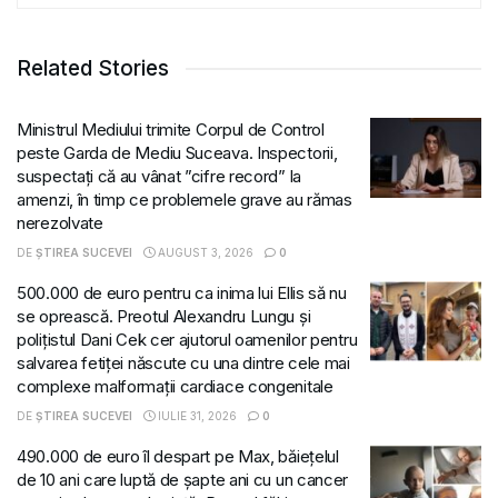
Related Stories
Ministrul Mediului trimite Corpul de Control
peste Garda de Mediu Suceava. Inspectorii,
suspectați că au vânat ”cifre record” la
amenzi, în timp ce problemele grave au rămas
nerezolvate
DE
ȘTIREA SUCEVEI
AUGUST 3, 2026
0
500.000 de euro pentru ca inima lui Ellis să nu
se oprească. Preotul Alexandru Lungu și
polițistul Dani Cek cer ajutorul oamenilor pentru
salvarea fetiței născute cu una dintre cele mai
complexe malformații cardiace congenitale
DE
ȘTIREA SUCEVEI
IULIE 31, 2026
0
490.000 de euro îl despart pe Max, băiețelul
de 10 ani care luptă de șapte ani cu un cancer