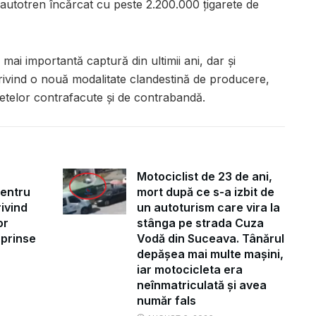
 autotren încărcat cu peste 2.200.000 țigarete de
 mai importantă captură din ultimii ani, dar și
 privind o nouă modalitate clandestină de producere,
retelor contrafacute și de contrabandă.
Motociclist de 23 de ani,
pentru
mort după ce s-a izbit de
ivind
un autoturism care vira la
or
stânga pe strada Cuza
uprinse
Vodă din Suceava. Tânărul
depășea mai multe mașini,
iar motocicleta era
neînmatriculată și avea
număr fals