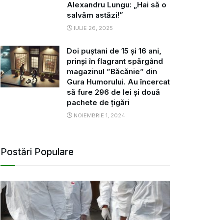
Alexandru Lungu: „Hai să o
salvăm astăzi!”
IULIE 26, 2025
Doi puștani de 15 și 16 ani,
prinși în flagrant spărgând
magazinul ”Băcănie” din
Gura Humorului. Au încercat
să fure 296 de lei și două
pachete de țigări
NOIEMBRIE 1, 2024
Postări Populare