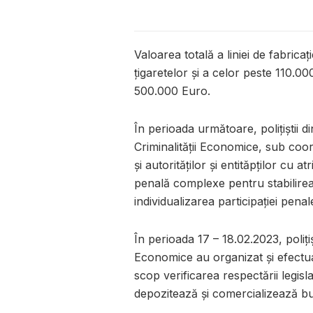
Valoarea totală a liniei de fabricaț
țigaretelor și a celor peste 110.00
500.000 Euro.
În perioada următoare, polițiștii 
Criminalității Economice, sub coor
și autorităților și entităpților cu 
penală complexe pentru stabilirea ș
individualizarea participației pena
În perioada 17 – 18.02.2023, polițișt
Economice au organizat și efectua
scop verificarea respectării legisl
depozitează și comercializează bu