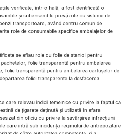
iile verificate, într-o hală, a fost identificată o
 ansamble și subansamble prevăzute cu sisteme de
 benzi transportoare, având centru comun de
erite role de consumabile specifice ambalajelor de
ificate se aflau role cu folie de staniol pentru
ul pachetelor, folie transparentă pentru ambalarea
te, folie transparentă pentru ambalarea cartușelor de
îndepartarea foliei transparente la desfacerea
 care relevau indicii temeinice cu privire la faptul că
tină de țigarete deținută și utilizată în afara
u sesizat din oficiu cu privire la savârșirea infracțiunii
e care intră sub incidenţa regimului de antrepozitare
torizat de către autoritatea competentă, și a