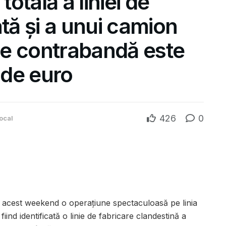
totală a liniei de
ată și a unui camion
 de contrabandă este
 de euro
426
0
ocal
în acest weekend o operațiune spectaculoasă pe linia
iind identificată o linie de fabricare clandestină a