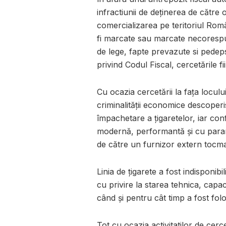
infractiunii de deţinerea de către 
comercializarea pe teritoriul Rom
fi marcate sau marcate necorespu
de lege, fapte prevazute si pedepsi
privind Codul Fiscal, cercetările 
Cu ocazia cercetării la fața locului,
criminalității economice descoper
împachetare a țigaretelor, iar confo
modernă, performantă și cu parame
de către un furnizor extern tocmai
Linia de țigarete a fost indisponib
cu privire la starea tehnica, capa
când și pentru cât timp a fost folo
Tot cu ocazia activitatilor de cerce