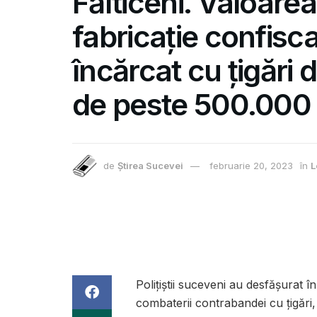
Fălticeni. Valoarea 
fabricație confisc
încărcat cu țigări
de peste 500.000
de
Știrea Sucevei
februarie 20, 2023
în
L
Polițiștii suceveni au desfășurat 
combaterii contrabandei cu țigări, f