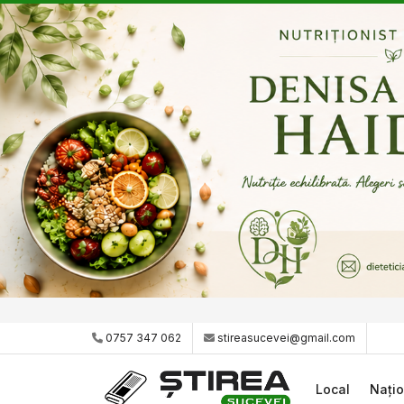
0757 347 062
stireasucevei@gmail.com
Local
Națio