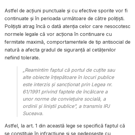
Astfel de acțiuni punctuale și cu efective sporite vor fi
continuate și în perioada următoare de către polițiști.
Poliţiştii atrag încă o dată atenţia celor care nesocotesc
normele legale că vor acţiona în continuare cu
fermitate maximă, comportamentele de tip antisocial de
natură a afecta gradul de siguranţă al cetăţenilor
nefiind tolerate.
„Reamintim faptul că portul de cuţite sau
alte obiecte înţepătoare în locuri publice
este interzis şi sancţionat prin Legea nr.
61/1991 privind faptele de încălcare a
unor norme de convieţuire socială, a
ordinii şi liniştii publice”, a transmis IPJ
Suceava.
Astfel, la art. 1 din această lege se specifică faptul că
se constituie în infracţiune şi se pedepseşte cu