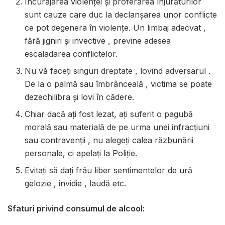
Încurajarea violenţei şi proferarea înjurăturilor
sunt cauze care duc la declanşarea unor conflicte
ce pot degenera în violenţe. Un limbaj adecvat ,
fără jigniri şi invective , previne adesea
escaladarea conflictelor.
Nu vă faceţi singuri dreptate , lovind adversarul .
De la o palmă sau îmbrânceală , victima se poate
dezechilibra şi lovi în cădere.
Chiar dacă aţi fost lezat, aţi suferit o pagubă
morală sau materială de pe urma unei infracţiuni
sau contravenţii , nu alegeţi calea răzbunării
personale, ci apelaţi la Poliţie.
Evitaţi să daţi frâu liber sentimentelor de ură
gelozie , invidie , laudă etc.
Sfaturi privind consumul de alcool: