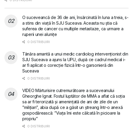
0 DISTRIBUIRI
O suceveancă de 36 de ani, însărcinată în luna a treia, s-
a stins din viață în SJU Suceava. Aceasta nu știa că
suferea de cancer cu multiple metastaze, ca urmare a
ruperii unei alunițe
0 DISTRIBUIRI
Tânăra amantă a unui medic cardiolog intervenționist din
SJU Suceava a ajuns la UPU, după ce cadrul medical i-
ar fi aplicat o corecție fizică într-o garsonieră din
Suceava
0 DISTRIBUIRI
VIDEO Mărturisire cutremurătoare a suceveanului
Gheorghe Ignat. Fostul luptător de MMA a aflat că soția
sa ar fi terorizată și amenințată de ani de zile de un
”milițian”, abia după ce a găsit un ștreang într-o anexă
gospodărească: ”Viața îmi este călcată în picioare la
propriu”
0 DISTRIBUIRI