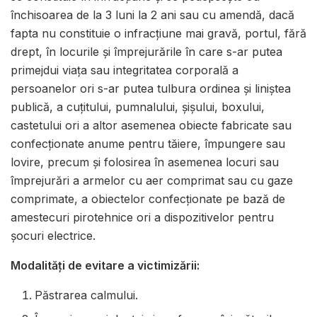
închisoarea de la 3 luni la 2 ani sau cu amendă, dacă
fapta nu constituie o infracţiune mai gravă, portul, fără
drept, în locurile şi împrejurările în care s-ar putea
primejdui viaţa sau integritatea corporală a
persoanelor ori s-ar putea tulbura ordinea şi liniştea
publică, a cuţitului, pumnalului, şişului, boxului,
castetului ori a altor asemenea obiecte fabricate sau
confecţionate anume pentru tăiere, împungere sau
lovire, precum şi folosirea în asemenea locuri sau
împrejurări a armelor cu aer comprimat sau cu gaze
comprimate, a obiectelor confecţionate pe bază de
amestecuri pirotehnice ori a dispozitivelor pentru
şocuri electrice.
Modalităţi de evitare a victimizării:
Păstrarea calmului.