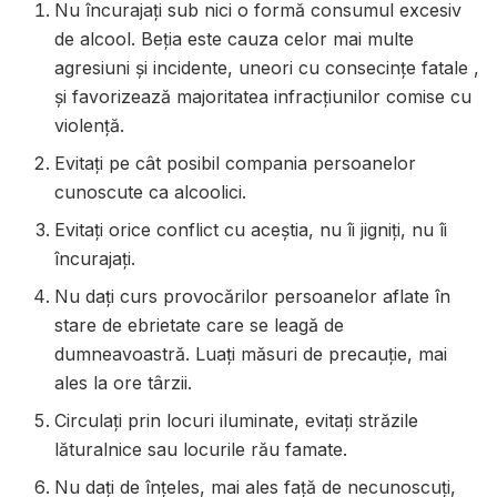
Nu încurajaţi sub nici o formă consumul excesiv
de alcool. Beţia este cauza celor mai multe
agresiuni şi incidente, uneori cu consecinţe fatale ,
şi favorizează majoritatea infracţiunilor comise cu
violenţă.
Evitaţi pe cât posibil compania persoanelor
cunoscute ca alcoolici.
Evitaţi orice conflict cu aceştia, nu îi jigniţi, nu îi
încurajaţi.
Nu daţi curs provocărilor persoanelor aflate în
stare de ebrietate care se leagă de
dumneavoastră. Luaţi măsuri de precauţie, mai
ales la ore târzii.
Circulaţi prin locuri iluminate, evitaţi străzile
lăturalnice sau locurile rău famate.
Nu daţi de înţeles, mai ales faţă de necunoscuţi,