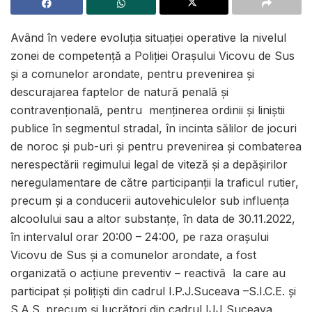
Având în vedere evoluţia situaţiei operative la nivelul
zonei de competență a Poliției Orașului Vicovu de Sus
și a comunelor arondate, pentru prevenirea şi
descurajarea faptelor de natură penală şi
contravenţională, pentru menţinerea ordinii şi liniştii
publice în segmentul stradal, în incinta sălilor de jocuri
de noroc şi pub-uri şi pentru prevenirea şi combaterea
nerespectării regimului legal de viteză şi a depăşirilor
neregulamentare de către participanţii la traficul rutier,
precum și a conducerii autovehiculelor sub influența
alcoolului sau a altor substanțe, în data de 30.11.2022,
în intervalul orar 20:00 – 24:00, pe raza orașului
Vicovu de Sus și a comunelor arondate, a fost
organizată o acţiune preventiv – reactivă la care au
participat şi poliţişti din cadrul I.P.J.Suceava –S.I.C.E. şi
S.A.S. precum şi lucrători din cadrul IJJ Suceava.