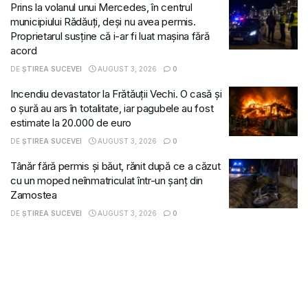
Prins la volanul unui Mercedes, în centrul
municipiului Rădăuți, deși nu avea permis.
Proprietarul susține că i-ar fi luat mașina fără
acord
DE
ȘTIREA SUCEVEI
AUGUST 3, 2026
0
Incendiu devastator la Frătăuții Vechi. O casă și
o șură au ars în totalitate, iar pagubele au fost
estimate la 20.000 de euro
DE
ȘTIREA SUCEVEI
AUGUST 3, 2026
0
Tânăr fără permis și băut, rănit după ce a căzut
cu un moped neînmatriculat într-un șanț din
Zamostea
DE
ȘTIREA SUCEVEI
AUGUST 3, 2026
0