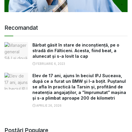
Recomandat
Bărbat găsit în stare de inconștiență, pe o
stradă din Fălticeni. Acesta, fiind beat, a
alunecat și s-a lovit la cap
FEBRUARIE 6, 2023
Elev de 17 ani, ajuns în beciul IPJ Suceava,
după ce a furat un BMW și l-a boțit. Puștanul
se afla în practică la Tarsin și, profitând de
neatenția angajaților, a ”împrumutat” mașina
și s-a plimbat aproape 200 de kilometri
APRILIE 26, 2026
Postări Populare