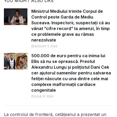
YOU MIGHT ALSO LIKE
Ministrul Mediului trimite Corpul de
Control peste Garda de Mediu
Suceava. Inspectorii, suspectați că au
vânat ”cifre record” la amenzi, în timp
ce problemele grave au rămas
nerezolvate
AUGUST 3, 2026
500.000 de euro pentru ca inima lui
Ellis să nu se oprească. Preotul
Alexandru Lungu și polițistul Dani Cek
cer ajutorul oamenilor pentru salvarea
fetiței născute cu una dintre cele mai
complexe malformații cardiace
congenitale
IULIE 31, 2026
La controlul de frontieră, cetăţeanul a prezentat un