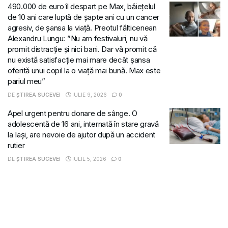
490.000 de euro îl despart pe Max, băiețelul
de 10 ani care luptă de șapte ani cu un cancer
agresiv, de șansa la viață. Preotul fălticenean
Alexandru Lungu: ”Nu am festivaluri, nu vă
promit distracție și nici bani. Dar vă promit că
nu există satisfacție mai mare decât șansa
oferită unui copil la o viață mai bună. Max este
pariul meu”
DE
ȘTIREA SUCEVEI
IULIE 9, 2026
0
Apel urgent pentru donare de sânge. O
adolescentă de 16 ani, internată în stare gravă
la Iași, are nevoie de ajutor după un accident
rutier
DE
ȘTIREA SUCEVEI
IULIE 5, 2026
0