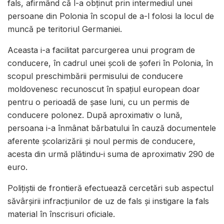
fals, afirmând că l-a obţinut prin intermediul unei
persoane din Polonia în scopul de a-l folosi la locul de
muncă pe teritoriul Germaniei.
Aceasta i-a facilitat parcurgerea unui program de
conducere, în cadrul unei şcoli de şoferi în Polonia, în
scopul preschimbării permisului de conducere
moldovenesc recunoscut în spaţiul european doar
pentru o perioadă de şase luni, cu un permis de
conducere polonez. După aproximativ o lună,
persoana i-a înmânat bărbatului în cauză documentele
aferente şcolarizării şi noul permis de conducere,
acesta din urmă plătindu-i suma de aproximativ 290 de
euro.
Poliţiştii de frontieră efectuează cercetări sub aspectul
săvârşirii infracţiunilor de uz de fals şi instigare la fals
material în înscrisuri oficiale.