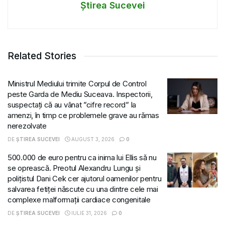
Știrea Sucevei
Related Stories
Ministrul Mediului trimite Corpul de Control
peste Garda de Mediu Suceava. Inspectorii,
suspectați că au vânat ”cifre record” la
amenzi, în timp ce problemele grave au rămas
nerezolvate
DE
ȘTIREA SUCEVEI
AUGUST 3, 2026
0
500.000 de euro pentru ca inima lui Ellis să nu
se oprească. Preotul Alexandru Lungu și
polițistul Dani Cek cer ajutorul oamenilor pentru
salvarea fetiței născute cu una dintre cele mai
complexe malformații cardiace congenitale
DE
ȘTIREA SUCEVEI
IULIE 31, 2026
0