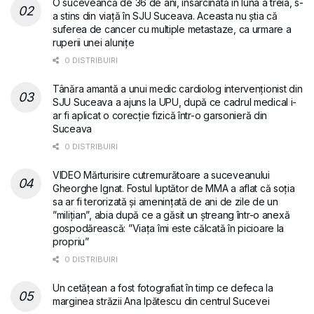
O suceveancă de 36 de ani, însărcinată în luna a treia, s-
a stins din viață în SJU Suceava. Aceasta nu știa că
suferea de cancer cu multiple metastaze, ca urmare a
ruperii unei alunițe
0 DISTRIBUIRI
Tânăra amantă a unui medic cardiolog intervenționist din
SJU Suceava a ajuns la UPU, după ce cadrul medical i-
ar fi aplicat o corecție fizică într-o garsonieră din
Suceava
0 DISTRIBUIRI
VIDEO Mărturisire cutremurătoare a suceveanului
Gheorghe Ignat. Fostul luptător de MMA a aflat că soția
sa ar fi terorizată și amenințată de ani de zile de un
”milițian”, abia după ce a găsit un ștreang într-o anexă
gospodărească: ”Viața îmi este călcată în picioare la
propriu”
0 DISTRIBUIRI
Un cetățean a fost fotografiat în timp ce defeca la
marginea străzii Ana Ipătescu din centrul Sucevei