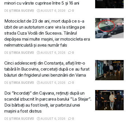
minori cu vârste cuprinse între 5 și 16 ani
DE
ȘTIREA SUCEVEI
AUGUST 6, 2026
0
Motociclist de 23 de ani, mort după ce s-a
izbit de un autoturism care vira la stânga pe
strada Cuza Vodă din Suceava. Tânărul
depășea mai multe mașini, iar motocicleta era
neînmatriculată și avea număr fals
DE
ȘTIREA SUCEVEI
AUGUST 6, 2026
0
Cinci adolescenți din Constanța, aflați într-o
tabără în Bucovina, cercetați după ce au furat
băuturi din frigiderul unei benzinării din Vama
DE
ȘTIREA SUCEVEI
AUGUST 6, 2026
0
Doi ”încordați” din Cajvana, reținuți după un
scandal izbucnit în parcarea barului ”La Stejar”.
Doi bărbați au fost loviți, iar parbrizul unei
mașini a fost distrus
DE
ȘTIREA SUCEVEI
AUGUST 6, 2026
0