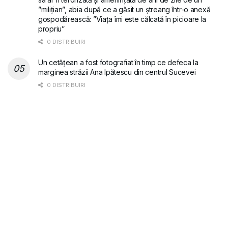
”milițian”, abia după ce a găsit un ștreang într-o anexă
gospodărească: ”Viața îmi este călcată în picioare la
propriu”
0 DISTRIBUIRI
Un cetățean a fost fotografiat în timp ce defeca la
marginea străzii Ana Ipătescu din centrul Sucevei
0 DISTRIBUIRI