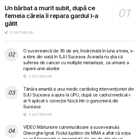
Un bărbat a murit subit, după ce
femeia căreia îi repara gardul i-a
gătit
0 DISTRIBUIRI
O suceveancă de 36 de ani, însărcinată în luna a treia, s-
a stins din viață în SJU Suceava. Aceasta nu știa că
suferea de cancer cu multiple metastaze, ca urmare a
ruperii unei alunițe
0 DISTRIBUIRI
Tânăra amantă a unui medic cardiolog intervenționist din
SJU Suceava a ajuns la UPU, după ce cadrul medical i-
ar fi aplicat o corecție fizică într-o garsonieră din
Suceava
0 DISTRIBUIRI
VIDEO Mărturisire cutremurătoare a suceveanului
Gheorghe Ignat. Fostul luptător de MMA a aflat că soția
sa ar fi terorizată și amenințată de ani de zile de un