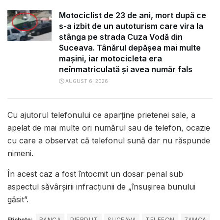
Motociclist de 23 de ani, mort după ce
s-a izbit de un autoturism care vira la
stânga pe strada Cuza Vodă din
Suceava. Tânărul depășea mai multe
mașini, iar motocicleta era
neînmatriculată și avea număr fals
AUGUST 6, 2026
Cu ajutorul telefonului ce aparține prietenei sale, a
apelat de mai multe ori numărul sau de telefon, ocazie
cu care a observat că telefonul sună dar nu răspunde
nimeni.
În acest caz a fost întocmit un dosar penal sub
aspectul săvârșirii infracțiunii de „însușirea bunului
găsit”.
Etichete:
BANCA
PIERDUT
SUCEAVA
TELEFON
ZAMCA