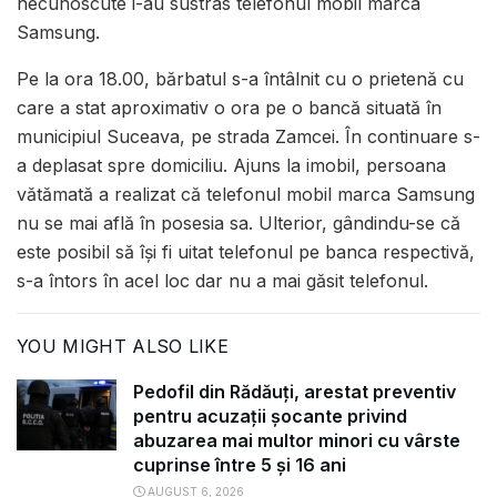
necunoscute i-au sustras telefonul mobil marca
Samsung.
Pe la ora 18.00, bărbatul s-a întâlnit cu o prietenă cu
care a stat aproximativ o ora pe o bancă situată în
municipiul Suceava, pe strada Zamcei. În continuare s-
a deplasat spre domiciliu. Ajuns la imobil, persoana
vătămată a realizat că telefonul mobil marca Samsung
nu se mai află în posesia sa. Ulterior, gândindu-se că
este posibil să își fi uitat telefonul pe banca respectivă,
s-a întors în acel loc dar nu a mai găsit telefonul.
YOU MIGHT ALSO LIKE
Pedofil din Rădăuți, arestat preventiv
pentru acuzații șocante privind
abuzarea mai multor minori cu vârste
cuprinse între 5 și 16 ani
AUGUST 6, 2026