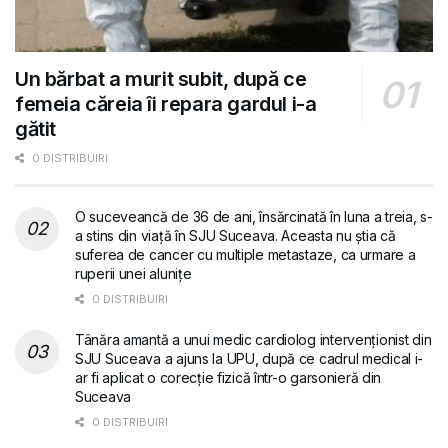
Un bărbat a murit subit, după ce
femeia căreia îi repara gardul i-a
gătit
0 DISTRIBUIRI
O suceveancă de 36 de ani, însărcinată în luna a treia, s-
a stins din viață în SJU Suceava. Aceasta nu știa că
suferea de cancer cu multiple metastaze, ca urmare a
ruperii unei alunițe
0 DISTRIBUIRI
Tânăra amantă a unui medic cardiolog intervenționist din
SJU Suceava a ajuns la UPU, după ce cadrul medical i-
ar fi aplicat o corecție fizică într-o garsonieră din
Suceava
0 DISTRIBUIRI