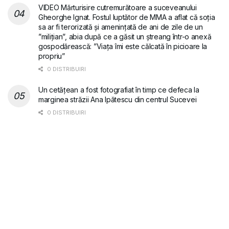
VIDEO Mărturisire cutremurătoare a suceveanului
Gheorghe Ignat. Fostul luptător de MMA a aflat că soția
sa ar fi terorizată și amenințată de ani de zile de un
”milițian”, abia după ce a găsit un ștreang într-o anexă
gospodărească: ”Viața îmi este călcată în picioare la
propriu”
0 DISTRIBUIRI
Un cetățean a fost fotografiat în timp ce defeca la
marginea străzii Ana Ipătescu din centrul Sucevei
0 DISTRIBUIRI