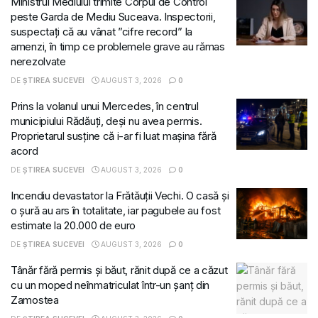
Ministrul Mediului trimite Corpul de Control
peste Garda de Mediu Suceava. Inspectorii,
suspectați că au vânat ”cifre record” la
amenzi, în timp ce problemele grave au rămas
nerezolvate
DE
ȘTIREA SUCEVEI
AUGUST 3, 2026
0
Prins la volanul unui Mercedes, în centrul
municipiului Rădăuți, deși nu avea permis.
Proprietarul susține că i-ar fi luat mașina fără
acord
DE
ȘTIREA SUCEVEI
AUGUST 3, 2026
0
Incendiu devastator la Frătăuții Vechi. O casă și
o șură au ars în totalitate, iar pagubele au fost
estimate la 20.000 de euro
DE
ȘTIREA SUCEVEI
AUGUST 3, 2026
0
Tânăr fără permis și băut, rănit după ce a căzut
cu un moped neînmatriculat într-un șanț din
Zamostea