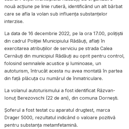
nouă acțiune pe linie rutieră, identificând un alt bărbat
care se afla la volan sub influența substanțelor
interzise.
La data de 16 decembrie 2022, pe la ora 17.00, polițiștii
din cadrul Poliției Municipiului Rădăuți, aflați în
exercitarea atribuțiilor de serviciu pe strada Calea
Cernăuți din municipiul Rădăuți au oprit pentru control,
folosind semnalele acustice și luminoase, un
autoturism, întrucât acesta nu avea montată în partea
din față plăcuța cu numărul de înmatriculare.
La volanul autoturismului a fost identificat Răzvan-
Ionuț Berezovschi (22 de ani), din comuna Dornești.
Șoferul a fost testat cu aparatul drugtest, marca
Drager 5000, rezultatul indicând o valoare pozitivă
pentru substanța metamfetamină.