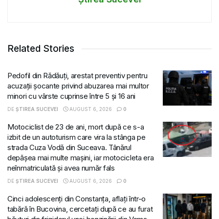
Related Stories
Pedofil din Rădăuți, arestat preventiv pentru
acuzații șocante privind abuzarea mai multor
minori cu vârste cuprinse între 5 și 16 ani
DE
ȘTIREA SUCEVEI
AUGUST 6, 2026
0
Motociclist de 23 de ani, mort după ce s-a
izbit de un autoturism care vira la stânga pe
strada Cuza Vodă din Suceava. Tânărul
depășea mai multe mașini, iar motocicleta era
neînmatriculată și avea număr fals
DE
ȘTIREA SUCEVEI
AUGUST 6, 2026
0
Cinci adolescenți din Constanța, aflați într-o
tabără în Bucovina, cercetați după ce au furat