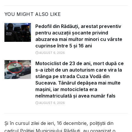
YOU MIGHT ALSO LIKE
Pedofil din Rădăuți, arestat preventiv
pentru acuzații șocante privind
abuzarea mai multor minori cu vârste
cuprinse între 5 și 16 ani
AUGUST 6, 2026
Motociclist de 23 de ani, mort după ce
s-a izbit de un autoturism care vira la
stânga pe strada Cuza Vodă din
Suceava. Tânărul depășea mai multe
mașini, iar motocicleta era
neînmatriculată și avea număr fals
AUGUST 6, 2026
Și în cursul zilei de ieri, 16 decembrie, polițiștii din
cadrul Poliției Municipiului Rădăuți, au organizat o