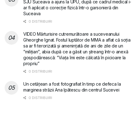
SJU Suceava a ajuns la UPU, după ce cadrul medical i-
ar fi aplicat o corecție fizică într-o garsonieră din
Suceava
0 DISTRIBUIRI
VIDEO Mărturisire cutremurătoare a suceveanului
Gheorghe Ignat. Fostul luptător de MMA a aflat că soția
sa ar fi terorizată și amenințată de ani de zile de un
”milițian”, abia după ce a găsit un ștreang într-o anexă
gospodărească: ”Viața îmi este călcată în picioare la
propriu”
0 DISTRIBUIRI
Un cetățean a fost fotografiat în timp ce defeca la
marginea străzii Ana Ipătescu din centrul Sucevei
0 DISTRIBUIRI