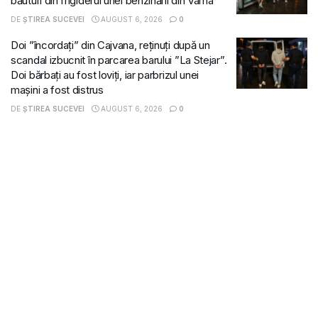
băuturi din frigiderul unei benzinării din Vama
DE
ȘTIREA SUCEVEI
AUGUST 6, 2026
0
Doi ”încordați” din Cajvana, reținuți după un
scandal izbucnit în parcarea barului ”La Stejar”.
Doi bărbați au fost loviți, iar parbrizul unei
mașini a fost distrus
DE
ȘTIREA SUCEVEI
AUGUST 6, 2026
0