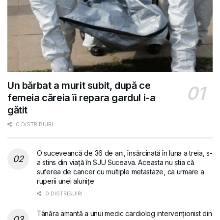
Un bărbat a murit subit, după ce
femeia căreia îi repara gardul i-a
gătit
0 DISTRIBUIRI
O suceveancă de 36 de ani, însărcinată în luna a treia, s-
a stins din viață în SJU Suceava. Aceasta nu știa că
suferea de cancer cu multiple metastaze, ca urmare a
ruperii unei alunițe
0 DISTRIBUIRI
Tânăra amantă a unui medic cardiolog intervenționist din