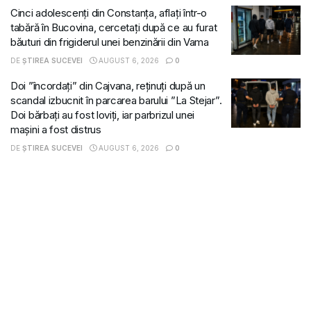
Cinci adolescenți din Constanța, aflați într-o
tabără în Bucovina, cercetați după ce au furat
băuturi din frigiderul unei benzinării din Vama
DE
ȘTIREA SUCEVEI
AUGUST 6, 2026
0
Doi ”încordați” din Cajvana, reținuți după un
scandal izbucnit în parcarea barului ”La Stejar”.
Doi bărbați au fost loviți, iar parbrizul unei
mașini a fost distrus
DE
ȘTIREA SUCEVEI
AUGUST 6, 2026
0