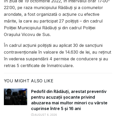
În ziua de 19 octombrie 2022, în intervalul orar 17:00-
22:00, pe raza municipiului Rădăuți și a comunelor
arondate, a fost organizată o acțiune cu efective
mărite, la care au participat 27 poliţişti – din cadrul
Poliției Municipiului Rădăuți și din cadrul Poliției
Orașului Vicovu de Sus.
În cadrul acțiunii polițiștii au aplicat 30 de sancțiuni
contravenționale în valoare de 14.630 de lei, au reținut
în vederea suspendării 4 permise de conducere și au
retras 5 certificate de înmatriculare.
YOU MIGHT ALSO LIKE
Pedofil din Rădăuți, arestat preventiv
pentru acuzații șocante privind
abuzarea mai multor minori cu vârste
cuprinse între 5 și 16 ani
AUGUST 6, 2026