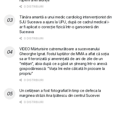
0 DISTRIBUIRI
Tânăra amantă a unui medic cardiolog intervenționist din
SJU Suceava a ajuns la UPU, după ce cadrul medical i-
ar fi aplicat o corecție fizică într-o garsonieră din
Suceava
0 DISTRIBUIRI
VIDEO Mărturisire cutremurătoare a suceveanului
Gheorghe Ignat. Fostul luptător de MMA a aflat că soția
sa ar fi terorizată și amenințată de ani de zile de un
”milițian”, abia după ce a găsit un ștreang într-o anexă
gospodărească: ”Viața îmi este călcată în picioare la
propriu”
0 DISTRIBUIRI
Un cetățean a fost fotografiat în timp ce defeca la
marginea străzii Ana Ipătescu din centrul Sucevei
0 DISTRIBUIRI