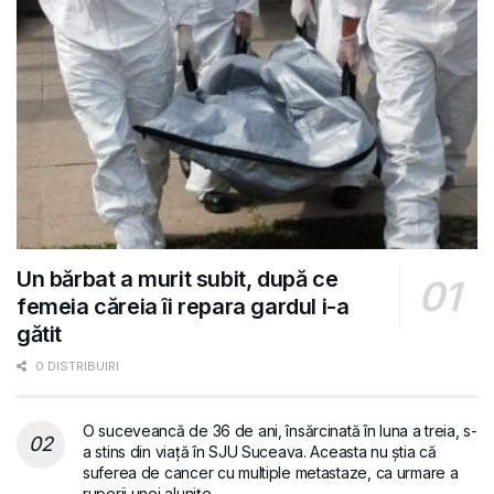
Un bărbat a murit subit, după ce
femeia căreia îi repara gardul i-a
gătit
0 DISTRIBUIRI
O suceveancă de 36 de ani, însărcinată în luna a treia, s-
a stins din viață în SJU Suceava. Aceasta nu știa că
suferea de cancer cu multiple metastaze, ca urmare a
ruperii unei alunițe