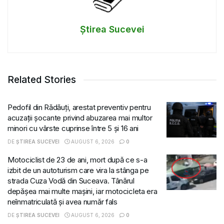
Știrea Sucevei
Related Stories
Pedofil din Rădăuți, arestat preventiv pentru
acuzații șocante privind abuzarea mai multor
minori cu vârste cuprinse între 5 și 16 ani
DE
ȘTIREA SUCEVEI
AUGUST 6, 2026
0
Motociclist de 23 de ani, mort după ce s-a
izbit de un autoturism care vira la stânga pe
strada Cuza Vodă din Suceava. Tânărul
depășea mai multe mașini, iar motocicleta era
neînmatriculată și avea număr fals
DE
ȘTIREA SUCEVEI
AUGUST 6, 2026
0