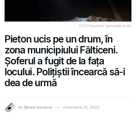
FOTO Ilustrativ (generată cu AI)
Pieton ucis pe un drum, în
zona municipiului Fălticeni.
Șoferul a fugit de la fața
locului. Polițiștii încearcă să-i
dea de urmă
de
Știrea Sucevei
noiembrie 21, 2025