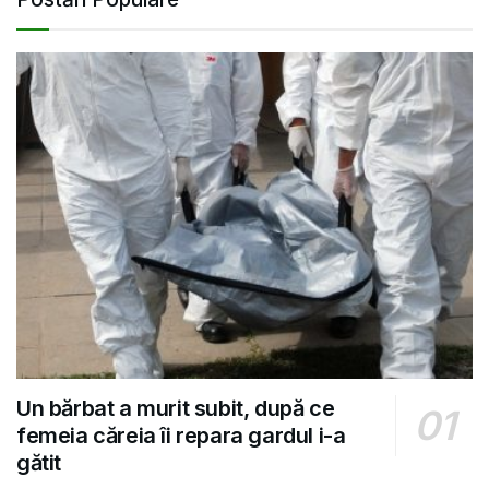
Un bărbat a murit subit, după ce
femeia căreia îi repara gardul i-a
gătit