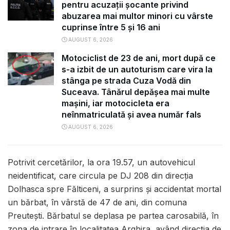
pentru acuzații șocante privind
abuzarea mai multor minori cu vârste
cuprinse între 5 și 16 ani
AUGUST 6, 2026
Motociclist de 23 de ani, mort după ce
s-a izbit de un autoturism care vira la
stânga pe strada Cuza Vodă din
Suceava. Tânărul depășea mai multe
mașini, iar motocicleta era
neînmatriculată și avea număr fals
AUGUST 6, 2026
Potrivit cercetărilor, la ora 19.57, un autovehicul
neidentificat, care circula pe DJ 208 din direcția
Dolhasca spre Fălticeni, a surprins și accidentat mortal
un bărbat, în vârstă de 47 de ani, din comuna
Preutești. Bărbatul se deplasa pe partea carosabilă, în
zona de intrare în localitatea Arghira, având direcția de