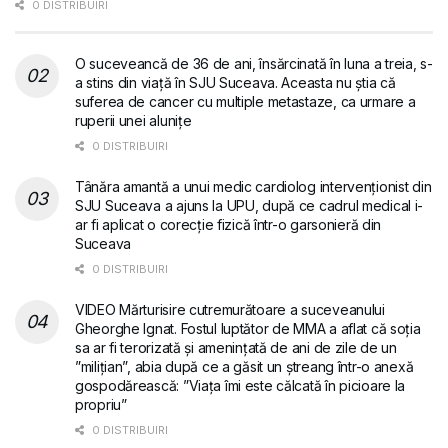
0 DISTRIBUIRI
O suceveancă de 36 de ani, însărcinată în luna a treia, s-
a stins din viață în SJU Suceava. Aceasta nu știa că
suferea de cancer cu multiple metastaze, ca urmare a
ruperii unei alunițe
0 DISTRIBUIRI
Tânăra amantă a unui medic cardiolog intervenționist din
SJU Suceava a ajuns la UPU, după ce cadrul medical i-
ar fi aplicat o corecție fizică într-o garsonieră din
Suceava
0 DISTRIBUIRI
VIDEO Mărturisire cutremurătoare a suceveanului
Gheorghe Ignat. Fostul luptător de MMA a aflat că soția
sa ar fi terorizată și amenințată de ani de zile de un
”milițian”, abia după ce a găsit un ștreang într-o anexă
gospodărească: ”Viața îmi este călcată în picioare la
propriu”
0 DISTRIBUIRI