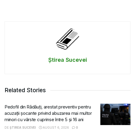
Știrea Sucevei
Related Stories
Pedofil din Rădăuți, arestat preventiv pentru
acuzații șocante privind abuzarea mai multor
minori cu vârste cuprinse între 5 și 16 ani
DE
ȘTIREA SUCEVEI
AUGUST 6, 2026
0