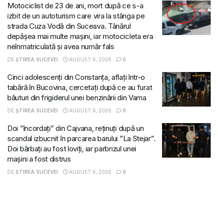
Motociclist de 23 de ani, mort după ce s-a
izbit de un autoturism care vira la stânga pe
strada Cuza Vodă din Suceava. Tânărul
depășea mai multe mașini, iar motocicleta era
neînmatriculată și avea număr fals
DE
ȘTIREA SUCEVEI
AUGUST 6, 2026
0
Cinci adolescenți din Constanța, aflați într-o
tabără în Bucovina, cercetați după ce au furat
băuturi din frigiderul unei benzinării din Vama
DE
ȘTIREA SUCEVEI
AUGUST 6, 2026
0
Doi ”încordați” din Cajvana, reținuți după un
scandal izbucnit în parcarea barului ”La Stejar”.
Doi bărbați au fost loviți, iar parbrizul unei
mașini a fost distrus
DE
ȘTIREA SUCEVEI
AUGUST 6, 2026
0