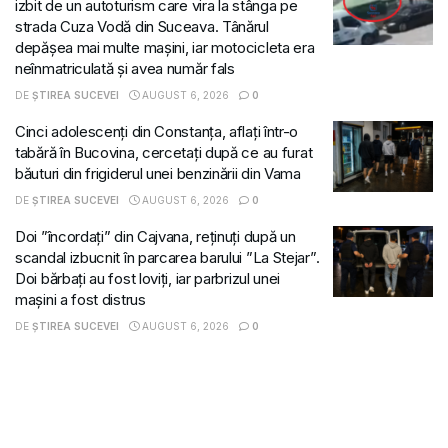
izbit de un autoturism care vira la stânga pe
strada Cuza Vodă din Suceava. Tânărul
depășea mai multe mașini, iar motocicleta era
neînmatriculată și avea număr fals
DE
ȘTIREA SUCEVEI
AUGUST 6, 2026
0
Cinci adolescenți din Constanța, aflați într-o
tabără în Bucovina, cercetați după ce au furat
băuturi din frigiderul unei benzinării din Vama
DE
ȘTIREA SUCEVEI
AUGUST 6, 2026
0
Doi ”încordați” din Cajvana, reținuți după un
scandal izbucnit în parcarea barului ”La Stejar”.
Doi bărbați au fost loviți, iar parbrizul unei
mașini a fost distrus
DE
ȘTIREA SUCEVEI
AUGUST 6, 2026
0