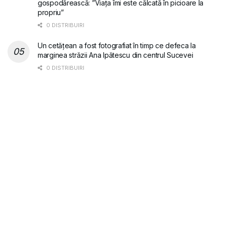
gospodărească: ”Viața îmi este călcată în picioare la
propriu”
0 DISTRIBUIRI
Un cetățean a fost fotografiat în timp ce defeca la
marginea străzii Ana Ipătescu din centrul Sucevei
0 DISTRIBUIRI