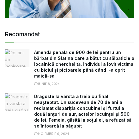
Recomandat
Amendă penală de 900 de lei pentru un
bărbat din Slatina care a bătut cu sălbăticie o
localnică cherchelită. Individul a lovit victima
cu biciul și picioarele până când l-a oprit
maică-sa
IUNIE 8, 2024
Dragoste la vârsta a treia cu final
neașteptat. Un sucevean de 70 de ani a
reclamat dispariția concubinei și furtul a
două lanțuri de aur, actelor locuinței și 500
de lei. Femeia, găsită la soțul ei, a refuzat să
se întoarcă la păgubit
NOIEMBRIE 9, 2024