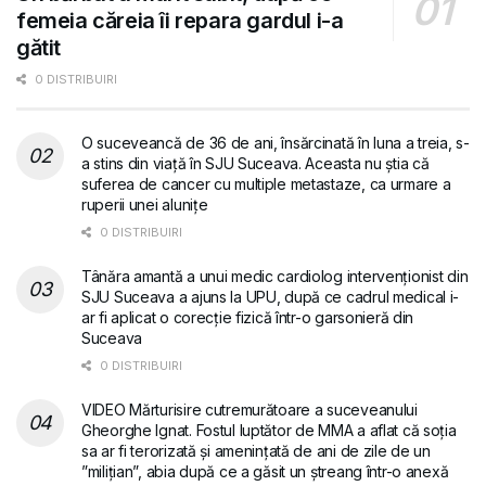
femeia căreia îi repara gardul i-a
gătit
0 DISTRIBUIRI
O suceveancă de 36 de ani, însărcinată în luna a treia, s-
a stins din viață în SJU Suceava. Aceasta nu știa că
suferea de cancer cu multiple metastaze, ca urmare a
ruperii unei alunițe
0 DISTRIBUIRI
Tânăra amantă a unui medic cardiolog intervenționist din
SJU Suceava a ajuns la UPU, după ce cadrul medical i-
ar fi aplicat o corecție fizică într-o garsonieră din
Suceava
0 DISTRIBUIRI
VIDEO Mărturisire cutremurătoare a suceveanului
Gheorghe Ignat. Fostul luptător de MMA a aflat că soția
sa ar fi terorizată și amenințată de ani de zile de un
”milițian”, abia după ce a găsit un ștreang într-o anexă