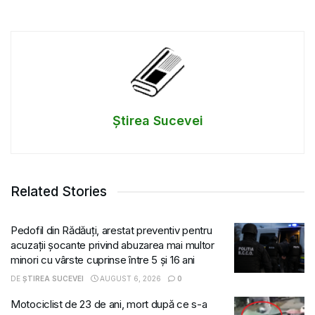
Știrea Sucevei
Related Stories
Pedofil din Rădăuți, arestat preventiv pentru
acuzații șocante privind abuzarea mai multor
minori cu vârste cuprinse între 5 și 16 ani
DE
ȘTIREA SUCEVEI
AUGUST 6, 2026
0
Motociclist de 23 de ani, mort după ce s-a