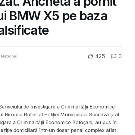
izat. Ancheta a pornit
nui BMW X5 pe baza
lsificate
425
0
,
Național
 Serviciului de Investigare a Criminalității Economice
l Biroului Rutier al Poliției Municipiului Suceava și al
estigare a Criminalității Economice Botoșani, au pus în
iție domiciliară într-un dosar penal complex aflat