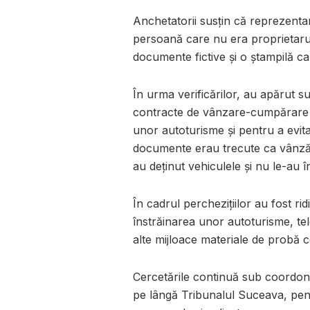
Anchetatorii susțin că reprezentan
persoană care nu era proprietarul
documente fictive și o ștampilă ca
În urma verificărilor, au apărut su
contracte de vânzare-cumpărare f
unor autoturisme și pentru a evita pl
documente erau trecute ca vânzăto
au deținut vehiculele și nu le-au în
În cadrul perchezițiilor au fost r
înstrăinarea unor autoturisme, te
alte mijloace materiale de probă 
Cercetările continuă sub coordon
pe lângă Tribunalul Suceava, pentru 