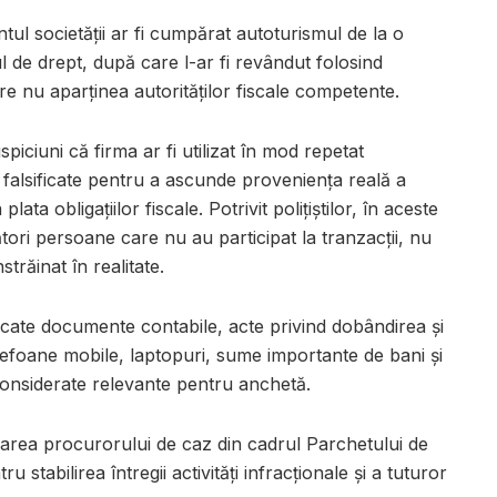
tul societății ar fi cumpărat autoturismul de la o
 de drept, după care l-ar fi revândut folosind
re nu aparținea autorităților fiscale competente.
spiciuni că firma ar fi utilizat în mod repetat
alsificate pentru a ascunde proveniența reală a
ata obligațiilor fiscale. Potrivit polițiștilor, în aceste
ri persoane care nu au participat la tranzacții, nu
străinat în realitate.
idicate documente contabile, acte privind dobândirea și
lefoane mobile, laptopuri, sume importante de bani și
considerate relevante pentru anchetă.
area procurorului de caz din cadrul Parchetului de
stabilirea întregii activități infracționale și a tuturor