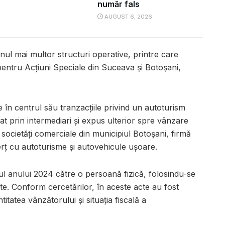
număr fals
AUGUST 6, 2026
inul mai multor structuri operative, printre care
pentru Acțiuni Speciale din Suceava și Botoșani,
e în centrul său tranzacțiile privind un autoturism
at prin intermediari și expus ulterior spre vânzare
societăți comerciale din municipiul Botoșani, firmă
erț cu autoturisme și autovehicule ușoare.
sul anului 2024 către o persoană fizică, folosindu-se
te. Conform cercetărilor, în aceste acte au fost
itatea vânzătorului și situația fiscală a