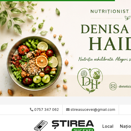
0757 347 062
stireasucevei@gmail.com
Local
Națio