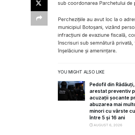
sub coordonarea Parchetului de 
Perchezițiile au avut loc la o adre
municipiul Botoșani, vizând perso
infracțiuni de evaziune fiscală, co
înscrisuri sub semnătură privată, f
înșelăciune și amenințare.
YOU MIGHT ALSO LIKE
Pedofil din Rădăuți,
arestat preventiv 
acuzații șocante pr
abuzarea mai mult
minori cu vârste c
între 5 și 16 ani
AUGUST 6, 2026