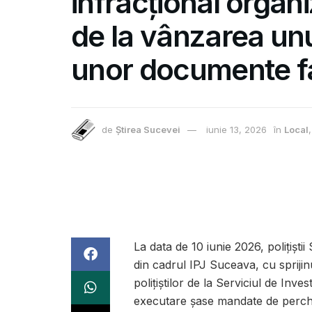
infracțional organ
de la vânzarea u
unor documente fa
de
Știrea Sucevei
iunie 13, 2026
în
Local
La data de 10 iunie 2026, polițiștii
din cadrul IPJ Suceava, cu sprijinu
polițiștilor de la Serviciul de Inv
executare șase mandate de perchez