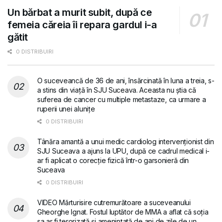
Un bărbat a murit subit, după ce
femeia căreia îi repara gardul i-a
gătit
0 DISTRIBUIRI
O suceveancă de 36 de ani, însărcinată în luna a treia, s-
a stins din viață în SJU Suceava. Aceasta nu știa că
suferea de cancer cu multiple metastaze, ca urmare a
ruperii unei alunițe
0 DISTRIBUIRI
Tânăra amantă a unui medic cardiolog intervenționist din
SJU Suceava a ajuns la UPU, după ce cadrul medical i-
ar fi aplicat o corecție fizică într-o garsonieră din
Suceava
0 DISTRIBUIRI
VIDEO Mărturisire cutremurătoare a suceveanului
Gheorghe Ignat. Fostul luptător de MMA a aflat că soția
sa ar fi terorizată și amenințată de ani de zile de un