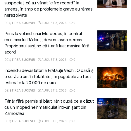
suspectați că au vânat ”cifre record” la
amenzi, în timp ce problemele grave au rămas
nerezolvate
DE
ȘTIREA SUCEVEI
AUGUST 3, 2026
0
Prins la volanul unui Mercedes, în centrul
municipiului Rădăuți, deși nu avea permis.
Proprietarul susține că i-ar fi luat mașina fără
acord
DE
ȘTIREA SUCEVEI
AUGUST 3, 2026
0
Incendiu devastator la Frătăuții Vechi. O casă și
o șură au ars în totalitate, iar pagubele au fost
estimate la 20.000 de euro
DE
ȘTIREA SUCEVEI
AUGUST 3, 2026
0
Tânăr fără permis și băut, rănit după ce a căzut
cu un moped neînmatriculat într-un șanț din
Zamostea
DE
ȘTIREA SUCEVEI
AUGUST 3, 2026
0