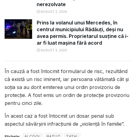
nerezolvate
AUGUST 3, 2026
Prins la volanul unui Mercedes, în
centrul municipiului Rădăuți, deși nu
avea permis. Proprietarul susține că i-
ar fi luat mașina fără acord
AUGUST 3, 2026
În cauză a fost întocmit formularul de risc, rezultând
că există un risc iminent, iar persoana vătămată cât și
soția sa au dorit emiterea unui ordin provizoriu de
protecție. A fost emis un ordin de protecție provizoriu
pentru cinci zile.
În acest caz a fost întocmit un dosar penal sub
aspectul săvârșirii infracțiunii de „violență în familie”.
Etichete:
ALCOOL
BATUT
TATAL