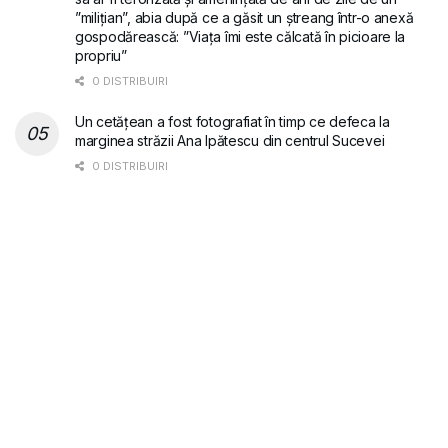
”milițian”, abia după ce a găsit un ștreang într-o anexă
gospodărească: ”Viața îmi este călcată în picioare la
propriu”
0 DISTRIBUIRI
Un cetățean a fost fotografiat în timp ce defeca la
marginea străzii Ana Ipătescu din centrul Sucevei
0 DISTRIBUIRI