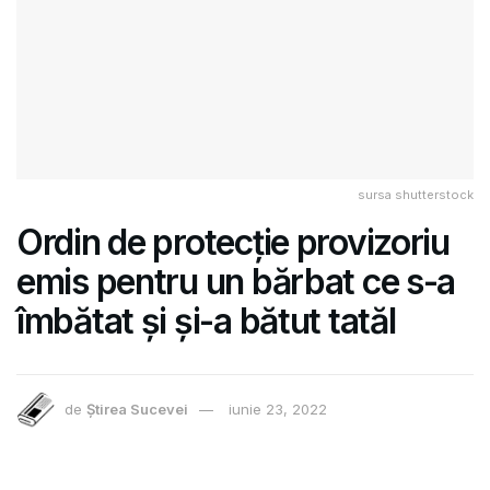
sursa shutterstock
Ordin de protecție provizoriu
emis pentru un bărbat ce s-a
îmbătat și și-a bătut tatăl
de
Știrea Sucevei
iunie 23, 2022