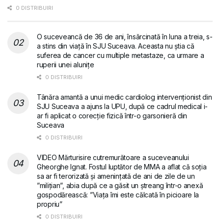
0 DISTRIBUIRI
O suceveancă de 36 de ani, însărcinată în luna a treia, s-
a stins din viață în SJU Suceava. Aceasta nu știa că
suferea de cancer cu multiple metastaze, ca urmare a
ruperii unei alunițe
0 DISTRIBUIRI
Tânăra amantă a unui medic cardiolog intervenționist din
SJU Suceava a ajuns la UPU, după ce cadrul medical i-
ar fi aplicat o corecție fizică într-o garsonieră din
Suceava
0 DISTRIBUIRI
VIDEO Mărturisire cutremurătoare a suceveanului
Gheorghe Ignat. Fostul luptător de MMA a aflat că soția
sa ar fi terorizată și amenințată de ani de zile de un
”milițian”, abia după ce a găsit un ștreang într-o anexă
gospodărească: ”Viața îmi este călcată în picioare la
propriu”
0 DISTRIBUIRI