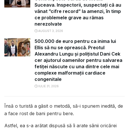
Suceava. Inspectorii, suspectați că au
vânat ”cifre record” la amenzi, în timp
ce problemele grave au rămas
nerezolvate
AUGUST 3, 2026
500.000 de euro pentru ca inima lui
Ellis să nu se oprească. Preotul
Alexandru Lungu și polițistul Dani Cek
cer ajutorul oamenilor pentru salvarea
fetiței născute cu una dintre cele mai
complexe malformații cardiace
congenitale
IULIE 31, 2026
Însă o turistă a găsit o metodă, să-i spunem inedită, de
a face rost de bani pentru bere.
Astfel, ea s-a arătat dispusă să îi arate sânii oricărei