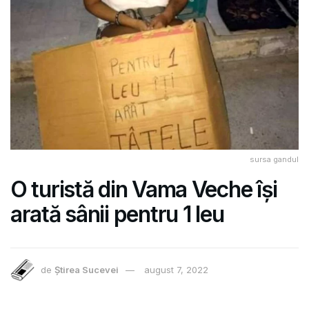
sursa gandul
O turistă din Vama Veche își
arată sânii pentru 1 leu
de
Știrea Sucevei
august 7, 2022