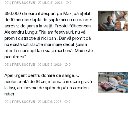
DE
ȘTIREA SUCEVEI
IULIE 31, 2026
0
490.000 de euro îl despart pe Max, băiețelul
de 10 ani care luptă de șapte ani cu un cancer
agresiv, de șansa la viață. Preotul fălticenean
Alexandru Lungu: ”Nu am festivaluri, nu vă
promit distracție și nici bani. Dar vă promit că
nu există satisfacție mai mare decât șansa
oferită unui copil la o viață mai bună. Max este
pariul meu”
DE
ȘTIREA SUCEVEI
IULIE 9, 2026
0
Apel urgent pentru donare de sânge. O
adolescentă de 16 ani, internată în stare gravă
la Iași, are nevoie de ajutor după un accident
rutier
DE
ȘTIREA SUCEVEI
IULIE 5, 2026
0