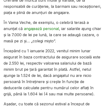
Ofertele de muncă sunt multe și variate, de la
responsabili de curățenie, la barmani sau recepționeri,
piața e plină de anunțuri de angajare.
În Vama Veche, de exemplu, o celebră terasă a
anunțat că
angajează personal
, iar salariile ajung chiar
și la 7.000 de lei pe lună, la care se adaugă cazare, o
masă pe zi și… „colegi mișto”.
Începând cu 1 ianuarie 2022, venitul minim lunar
asigurat în baza contractului de asigurare socială este
de 2.550 lei, respectiv valoarea salariului de bază
minim brut pe ţară garantat în plată. Astfel, netul
ajunge la 1.524 de lei, dacă angajatul nu are nicio
persoană în întreținere și crește în funcție de
deducerile calculate pentru numărul celor aflați în
grijă, până la 1.604 lei (4 sau mai multe persoane).
Așadar, cu toate că sezonul estival a început de