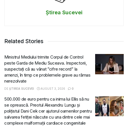
Știrea Sucevei
Related Stories
Ministrul Mediului trimite Corpul de Control
peste Garda de Mediu Suceava. Inspectorii,
suspectați că au vânat ”cifre record” la
amenzi, în timp ce problemele grave au rămas
nerezolvate
DE
ȘTIREA SUCEVEI
AUGUST 3, 2026
0
500.000 de euro pentru ca inima lui Ellis să nu
se oprească. Preotul Alexandru Lungu și
polițistul Dani Cek cer ajutorul oamenilor pentru
salvarea fetiței născute cu una dintre cele mai
complexe malformații cardiace congenitale