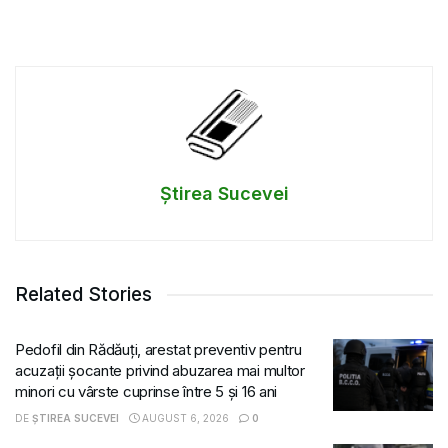
Știrea Sucevei
Related Stories
Pedofil din Rădăuți, arestat preventiv pentru
acuzații șocante privind abuzarea mai multor
minori cu vârste cuprinse între 5 și 16 ani
DE
ȘTIREA SUCEVEI
AUGUST 6, 2026
0