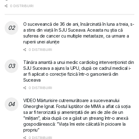
0 DISTRIBUIRI
O suceveancă de 36 de ani, însărcinată în luna a treia, s-
a stins din viață în SJU Suceava. Aceasta nu știa că
suferea de cancer cu multiple metastaze, ca urmare a
ruperii unei alunițe
0 DISTRIBUIRI
Tânăra amantă a unui medic cardiolog intervenționist din
SJU Suceava a ajuns la UPU, după ce cadrul medical i-
ar fi aplicat o corecție fizică într-o garsonieră din
Suceava
0 DISTRIBUIRI
VIDEO Mărturisire cutremurătoare a suceveanului
Gheorghe Ignat. Fostul luptător de MMA a aflat că soția
sa ar fi terorizată și amenințată de ani de zile de un
”milițian”, abia după ce a găsit un ștreang într-o anexă
gospodărească: ”Viața îmi este călcată în picioare la
propriu”
0 DISTRIBUIRI