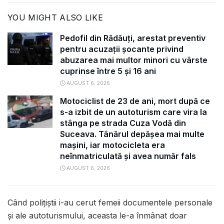
YOU MIGHT ALSO LIKE
Pedofil din Rădăuți, arestat preventiv
pentru acuzații șocante privind
abuzarea mai multor minori cu vârste
cuprinse între 5 și 16 ani
AUGUST 6, 2026
Motociclist de 23 de ani, mort după ce
s-a izbit de un autoturism care vira la
stânga pe strada Cuza Vodă din
Suceava. Tânărul depășea mai multe
mașini, iar motocicleta era
neînmatriculată și avea număr fals
AUGUST 6, 2026
Când polițiștii i-au cerut femeii documentele personale
și ale autoturismului, aceasta le-a înmânat doar