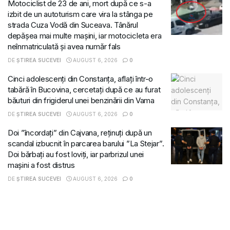
Motociclist de 23 de ani, mort după ce s-a
izbit de un autoturism care vira la stânga pe
strada Cuza Vodă din Suceava. Tânărul
depășea mai multe mașini, iar motocicleta era
neînmatriculată și avea număr fals
DE
ȘTIREA SUCEVEI
AUGUST 6, 2026
0
Cinci adolescenți din Constanța, aflați într-o
tabără în Bucovina, cercetați după ce au furat
băuturi din frigiderul unei benzinării din Vama
DE
ȘTIREA SUCEVEI
AUGUST 6, 2026
0
Doi ”încordați” din Cajvana, reținuți după un
scandal izbucnit în parcarea barului ”La Stejar”.
Doi bărbați au fost loviți, iar parbrizul unei
mașini a fost distrus
DE
ȘTIREA SUCEVEI
AUGUST 6, 2026
0