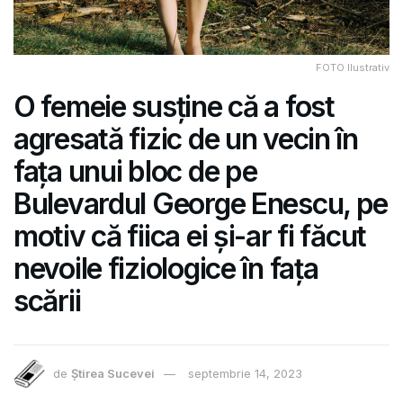
FOTO Ilustrativ
O femeie susține că a fost
agresată fizic de un vecin în
fața unui bloc de pe
Bulevardul George Enescu, pe
motiv că fiica ei și-ar fi făcut
nevoile fiziologice în fața
scării
de
Știrea Sucevei
septembrie 14, 2023