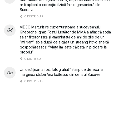
ar fi aplicat o corecție fizică într-o garsonieră din
Suceava
0 DISTRIBUIRI
VIDEO Mărturisire cutremurătoare a suceveanului
Gheorghe Ignat. Fostul luptător de MMA a aflat că soția
sa ar fi terorizată și amenințată de ani de zile de un
”milițian”, abia după ce a găsit un ștreang într-o anexă
gospodărească: ”Viața îmi este călcată în picioare la
propriu”
0 DISTRIBUIRI
Un cetățean a fost fotografiat în timp ce defeca la
marginea străzii Ana Ipătescu din centrul Sucevei
0 DISTRIBUIRI