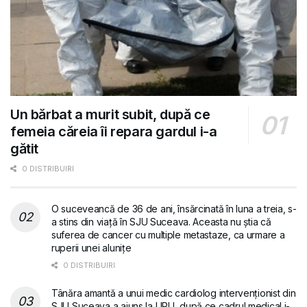
Un bărbat a murit subit, după ce
femeia căreia îi repara gardul i-a
gătit
0 DISTRIBUIRI
O suceveancă de 36 de ani, însărcinată în luna a treia, s-
a stins din viață în SJU Suceava. Aceasta nu știa că
suferea de cancer cu multiple metastaze, ca urmare a
ruperii unei alunițe
0 DISTRIBUIRI
Tânăra amantă a unui medic cardiolog intervenționist din
SJU Suceava a ajuns la UPU, după ce cadrul medical i-