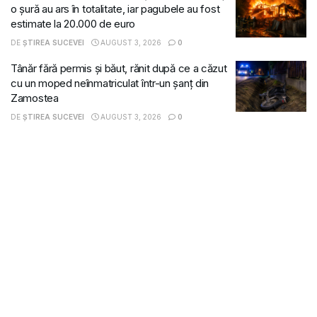
o șură au ars în totalitate, iar pagubele au fost
estimate la 20.000 de euro
DE
ȘTIREA SUCEVEI
AUGUST 3, 2026
0
Tânăr fără permis și băut, rănit după ce a căzut
cu un moped neînmatriculat într-un șanț din
Zamostea
DE
ȘTIREA SUCEVEI
AUGUST 3, 2026
0