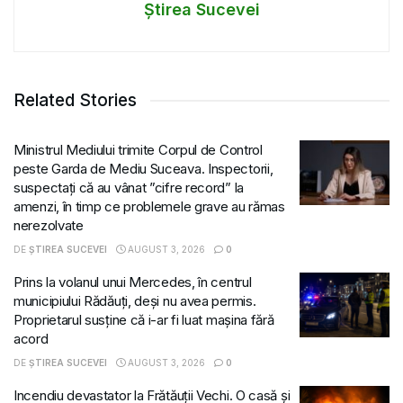
Știrea Sucevei
Related Stories
Ministrul Mediului trimite Corpul de Control
peste Garda de Mediu Suceava. Inspectorii,
suspectați că au vânat ”cifre record” la
amenzi, în timp ce problemele grave au rămas
nerezolvate
DE
ȘTIREA SUCEVEI
AUGUST 3, 2026
0
Prins la volanul unui Mercedes, în centrul
municipiului Rădăuți, deși nu avea permis.
Proprietarul susține că i-ar fi luat mașina fără
acord
DE
ȘTIREA SUCEVEI
AUGUST 3, 2026
0
Incendiu devastator la Frătăuții Vechi. O casă și