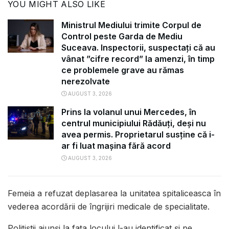
YOU MIGHT ALSO LIKE
Ministrul Mediului trimite Corpul de
Control peste Garda de Mediu
Suceava. Inspectorii, suspectați că au
vânat ”cifre record” la amenzi, în timp
ce problemele grave au rămas
nerezolvate
AUGUST 3, 2026
Prins la volanul unui Mercedes, în
centrul municipiului Rădăuți, deși nu
avea permis. Proprietarul susține că i-
ar fi luat mașina fără acord
AUGUST 3, 2026
Femeia a refuzat deplasarea la unitatea spitaliceasca în
vederea acordării de îngrijiri medicale de specialitate.
Polițiștii ajunși la fața locului l-au identificat și pe